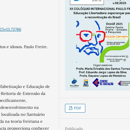
25v13.73786
tos e idosos. Paulo Freire.
lfabetização e Educação de
-Reitoria de Extensão da
pecificamente,
m desenvolvimento na
PDF
, localizada no Santuário
da na teoria freiriana e
ência proporciona conhecer
Publicado