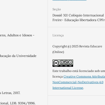
Seção
Dossiê XII Colóquio Internacional
Freire- Educação libertadora CPFr
ens, Adultos e Idosos -
Licença
Copyright (c) 2025 Revista Educare
(Online)
ducação da Universidade
Este trabalho está licenciado sob u
licença
Creative Commons Attributi
NonCommercial-NoDerivatives 4.0
International License
.
 Letras, 2017.
cional, LDB. 9394/1996.