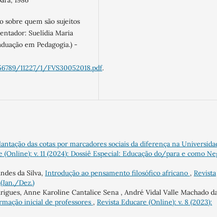
ara, 1986
o sobre quem são sujeitos
rientador: Suelídia Maria
raduação em Pedagogia.) -
3456789/11227/1/FVS30052018.pdf
.
plantação das cotas por marcadores sociais da diferença na Universida
e (Online): v. 11 (2024): Dossiê Especial: Educação do/para e como N
ndes da Silva,
Introdução ao pensamento filosófico africano
,
Revista
 (Jan./Dez.)
drigues, Anne Karoline Cantalice Sena , André Vidal Valle Machado d
ormação inicial de professores
,
Revista Educare (Online): v. 8 (2023):