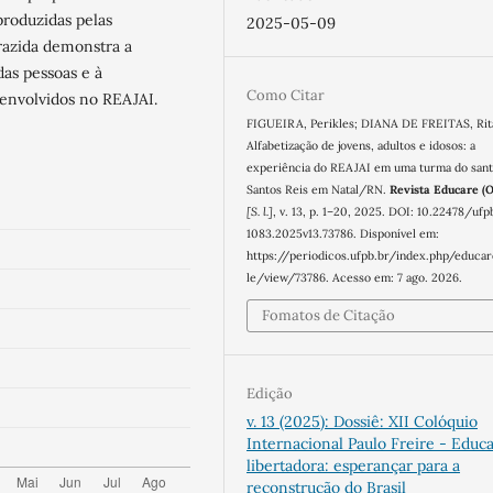
produzidas pelas
2025-05-09
trazida demonstra a
das pessoas e à
Como Citar
 envolvidos no REAJAI.
FIGUEIRA, Perikles; DIANA DE FREITAS, Rit
Alfabetização de jovens, adultos e idosos: a
experiência do REAJAI em uma turma do sant
Santos Reis em Natal/RN.
Revista Educare (O
[S. l.]
, v. 13, p. 1–20, 2025. DOI: 10.22478/ufp
1083.2025v13.73786. Disponível em:
https://periodicos.ufpb.br/index.php/educar
le/view/73786. Acesso em: 7 ago. 2026.
Fomatos de Citação
Edição
v. 13 (2025): Dossiê: XII Colóquio
Internacional Paulo Freire - Educ
libertadora: esperançar para a
reconstrução do Brasil