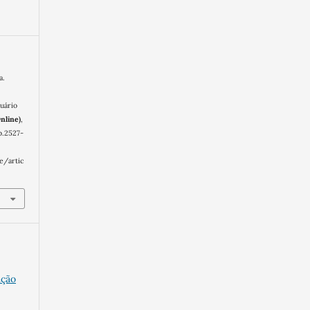
a.
uário
nline)
,
b.2527-
e/artic
ação