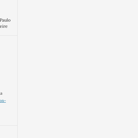
 Paulo
eire
ma
on-