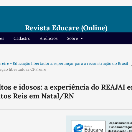
Revista Educare (Online)
res
Cadastro
Anúncios
Sobre
o Freire - Educação libertadora: esperançar para a reconstrução do Brasil
cação libertadora CPFreire
ltos e idosos: a experiência do REAJAI 
ntos Reis em Natal/RN