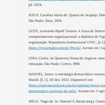
jul. 2024.
JESUS, Carolina Maria de. Quarto de Despejo: Diári
São Paulo: Ática, 2014.
LEITE, Leonardo Ripoll Tavares. A Zona de Desen
comportamento organizacional: a dialética de Vy
organização. Repositorio Institucional UFSC., [s. l.
https://encurtador.com.br/PwesU
. Acesso em: 1 a
LYRA, Carlos. As Quarenta Horas de Angicos: uma 
educação. São Paulo: Cortez, 1996.
MANOEL, Jones. A estratégia democrático-naciona
Mundi. [S. l.], 30 dez. 2023. Disponível em:
https://operamundi.uol.com.br/opiniao/jones-ma
democratico-nacional-do-pcb/
. Acesso em: 5 ago
MELO, Tiago de. In: Manuel S. Barata (org.). Canto