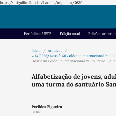
https://miguilim.ibict.br/handle/miguilim/7630
Periódicos UFPB
Edição atual
Edições anterio
Início
/
Arquivos
/
v. 13 (2025): Dossiê: XII Colóquio Internacional Paul
Dossiê XII Colóquio Internacional Paulo Freire- Edu
Alfabetização de jovens, adu
uma turma do santuário Sa
Perikles Figueira
UFRN