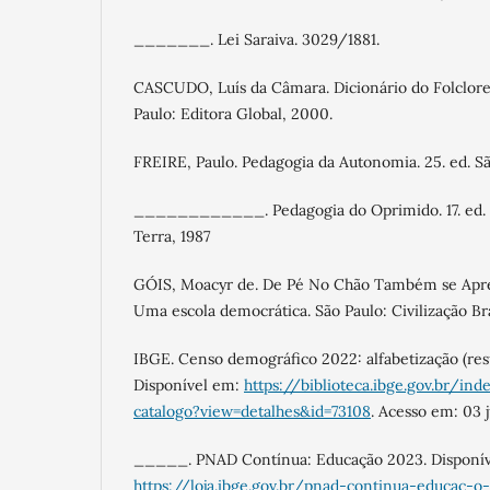
_______. Lei Saraiva. 3029/1881.
CASCUDO, Luís da Câmara. Dicionário do Folclore B
Paulo: Editora Global, 2000.
FREIRE, Paulo. Pedagogia da Autonomia. 25. ed. São
____________. Pedagogia do Oprimido. 17. ed. R
Terra, 1987
GÓIS, Moacyr de. De Pé No Chão Também se Apren
Uma escola democrática. São Paulo: Civilização Bra
IBGE. Censo demográfico 2022: alfabetização (resu
Disponível em:
https://biblioteca.ibge.gov.br/ind
catalogo?view=detalhes&id=73108
. Acesso em: 03 
_____. PNAD Contínua: Educação 2023. Disponív
https://loja.ibge.gov.br/pnad-continua-educac-o