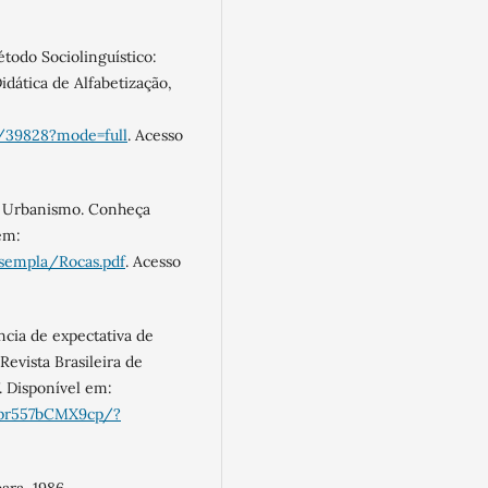
odo Sociolinguístico:
dática de Alfabetização,
9/39828?mode=full
. Acesso
e Urbanismo. Conheça
em:
/sempla/Rocas.pdf
. Acesso
ncia de expectativa de
Revista Brasileira de
. Disponível em:
Mpr557bCMX9cp/?