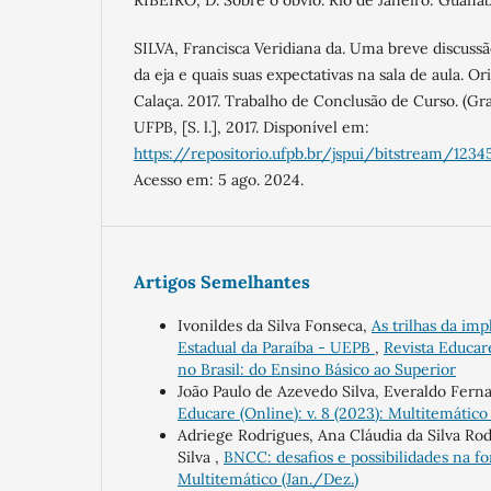
RIBEIRO, D. Sobre o óbvio. Rio de Janeiro: Guanab
SILVA, Francisca Veridiana da. Uma breve discussã
da eja e quais suas expectativas na sala de aula. O
Calaça. 2017. Trabalho de Conclusão de Curso. (G
UFPB, [S. l.], 2017. Disponível em:
https://repositorio.ufpb.br/jspui/bitstream/12
Acesso em: 5 ago. 2024.
Artigos Semelhantes
Ivonildes da Silva Fonseca,
As trilhas da im
Estadual da Paraíba - UEPB
,
Revista Educar
no Brasil: do Ensino Básico ao Superior
João Paulo de Azevedo Silva, Everaldo Ferna
Educare (Online): v. 8 (2023): Multitemático
Adriege Rodrigues, Ana Cláudia da Silva Ro
Silva ,
BNCC: desafios e possibilidades na f
Multitemático (Jan./Dez.)