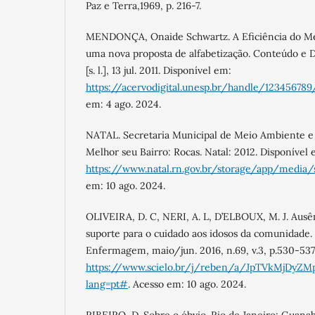
Paz e Terra,1969, p. 216-7.
MENDONÇA, Onaide Schwartz. A Eficiência do Mét
uma nova proposta de alfabetização. Conteúdo e Di
[s. l.], 13 jul. 2011. Disponível em:
https://acervodigital.unesp.br/handle/12345678
em: 4 ago. 2024.
NATAL. Secretaria Municipal de Meio Ambiente 
Melhor seu Bairro: Rocas. Natal: 2012. Disponível 
https://www.natal.rn.gov.br/storage/app/media
em: 10 ago. 2024.
OLIVEIRA, D. C, NERI, A. L, D’ELBOUX, M. J. Ausê
suporte para o cuidado aos idosos da comunidade. 
Enfermagem, maio/jun. 2016, n.69, v.3, p.530-537
https://www.scielo.br/j/reben/a/JpTVkMjDyZ
lang=pt#
. Acesso em: 10 ago. 2024.