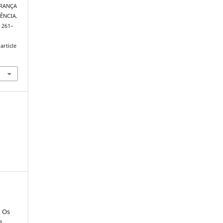
DERANÇA
ÊNCIA.
, 261–
article
: Os
e