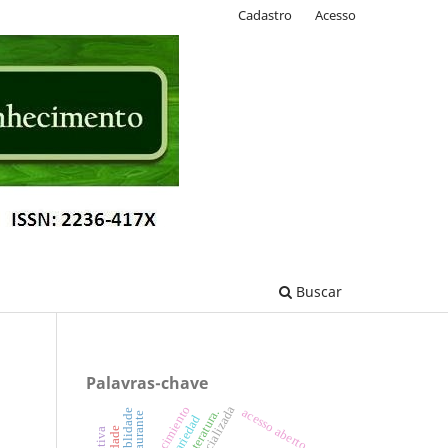
Cadastro
Acesso
Buscar
Palavras-chave
acesso aberto
rastreablidade
restaurante