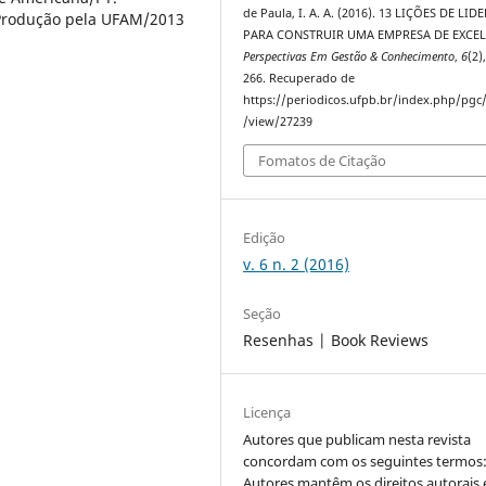
de Paula, I. A. A. (2016). 13 LIÇÕES DE LI
 Produção pela UFAM/2013
PARA CONSTRUIR UMA EMPRESA DE EXCEL
Perspectivas Em Gestão & Conhecimento
,
6
(2)
266. Recuperado de
https://periodicos.ufpb.br/index.php/pgc/
/view/27239
Fomatos de Citação
Edição
v. 6 n. 2 (2016)
Seção
Resenhas | Book Reviews
Licença
Autores que publicam nesta revista
concordam com os seguintes termos
Autores mantêm os direitos autorais 