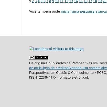
1
2
3
4
5
6
7
8
9
10
11
12
13
14
15
16
17
18
19
20
Você também pode
iniciar uma pesquisa avança
Os originais publicados na Perspectivas em Ges
de atribuição de créditos/vedado uso comercial/
Perspectivas em Gestão & Conhecimento - PG&C, 
ISSN: 2236-417X (formato eletrônico).