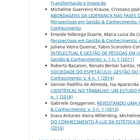
Transformação e Inovação
Micheline Guerreiro Krause, Cristiano Jos
ABORDAGENS DA LIDERANÇA NAS FASES 
Perspectivas em Gestão & Conhecimento: V
Conhecimento
Emeide Nóbrega Duarte, Maria Luiza da C
Perspectivas em Gestão & Conhecimento: v.
Juliana Vieira Queiroz, Fabio Scorsolini-C
INTELECTUAL E GESTÃO DE PESSOAS EM 
Gestão & Conhecimento: v. 1 n. 1 (2011)
Roberto Bazanini, Renato Berton Santos, 
SOCIEDADE DO ESPETÁCULO: GESTÃO DO
Conhecimento: v. 4 n. 1 (2014)
Gerson Padilha de Almeida, Isa Aparecida 
CIENTÍFICAS NO TRABALHO: UM ESTUDO
n. 1 (2018)
Gabriele Greggersen,
REVISITANDO UMA 
& Conhecimento: v. 3 n. 1 (2013)
Inara Antunes Vieira Willerding, Micheline
DO CONHECIMENTO À LUZ DA ESTÉTICA 
(2016)