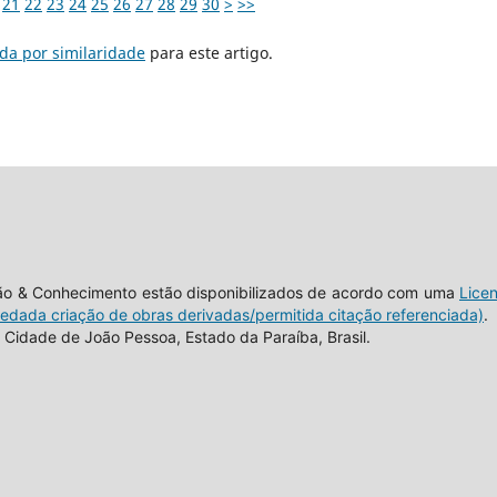
21
22
23
24
25
26
27
28
29
30
>
>>
da por similaridade
para este artigo.
tão & Conhecimento estão disponibilizados de acordo com uma
Lice
vedada criação de obras derivadas/permitida citação referenciada)
.
Cidade de João Pessoa, Estado da Paraíba, Brasil.