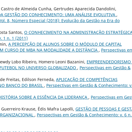
é Castro de Almeida Cunha, Gertrudes Aparecida Dandolini,
DA GESTÃO DO CONHECIMENTO: UMA ANÁLISE EVOLUTIVA
,
ol. 8, Número Especial (2018): Evolução da Gestão na Era do
osta Santos,
O CONHECIMENTO NA ADMINISTRAÇÃO ESTRATÉGIC
 1 n. 1 (2011)
omin,
A PERCEPÇÃO DE ALUNOS SOBRE O MÓDULO DE CAPITAL
UM CURSO DE MBA NA MODALIDADE A DISTÂNCIA
,
Perspectivas e
Hewdy Lobo Ribeiro, Homero Leoni Bazanini,
EMPREENDEDORISMO
 FUTEBOL NO UNIVERSO GLOBALIZADO
,
Perspectivas em Gestão &
de Freitas, Edilson Ferneda,
APLICAÇÃO DE COMPETÊNCIAS
 NO BANCO DO BRASIL
,
Perspectivas em Gestão & Conhecimento: v.
HISTÓRIA SOBRE A ESSÊNCIA DA LIDERANÇA
,
Perspectivas em Ges
 Guerreiro Krause, Édis Mafra Lapolli,
GESTÃO DE PESSOAS E GES
ORGANIZACIONAL
,
Perspectivas em Gestão & Conhecimento: v. 6 n.