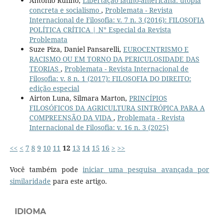
Antonio Rufino,
Libertação latino-americana: utopia
concreta e socialismo
,
Problemata - Revista
Internacional de Filosofia: v. 7 n. 3 (2016): FILOSOFIA
POLÍTICA CRÍTICA | N° Especial da Revista
Problemata
Suze Piza, Daniel Pansarelli,
EUROCENTRISMO E
RACISMO OU EM TORNO DA PERICULOSIDADE DAS
TEORIAS
,
Problemata - Revista Internacional de
Filosofia: v. 8 n. 1 (2017): FILOSOFIA DO DIREITO:
edição especial
Airton Luna, Silmara Marton,
PRINCÍPIOS
FILOSÓFICOS DA AGRICULTURA SINTRÓPICA PARA A
COMPREENSÃO DA VIDA
,
Problemata - Revista
Internacional de Filosofia: v. 16 n. 3 (2025)
<<
<
7
8
9
10
11
12
13
14
15
16
>
>>
Você também pode
iniciar uma pesquisa avançada por
similaridade
para este artigo.
IDIOMA