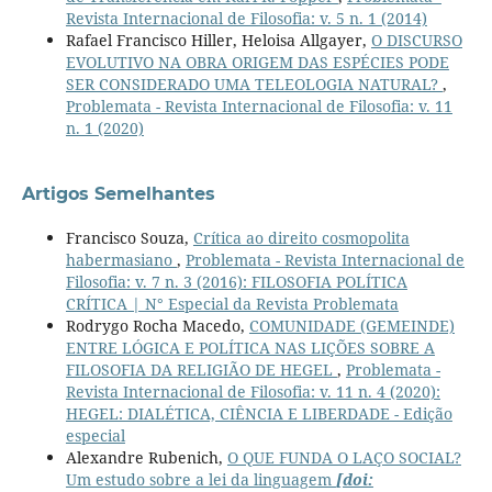
Revista Internacional de Filosofia: v. 5 n. 1 (2014)
Rafael Francisco Hiller, Heloisa Allgayer,
O DISCURSO
EVOLUTIVO NA OBRA ORIGEM DAS ESPÉCIES PODE
SER CONSIDERADO UMA TELEOLOGIA NATURAL?
,
Problemata - Revista Internacional de Filosofia: v. 11
n. 1 (2020)
Artigos Semelhantes
Francisco Souza,
Crítica ao direito cosmopolita
habermasiano
,
Problemata - Revista Internacional de
Filosofia: v. 7 n. 3 (2016): FILOSOFIA POLÍTICA
CRÍTICA | N° Especial da Revista Problemata
Rodrygo Rocha Macedo,
COMUNIDADE (GEMEINDE)
ENTRE LÓGICA E POLÍTICA NAS LIÇÕES SOBRE A
FILOSOFIA DA RELIGIÃO DE HEGEL
,
Problemata -
Revista Internacional de Filosofia: v. 11 n. 4 (2020):
HEGEL: DIALÉTICA, CIÊNCIA E LIBERDADE - Edição
especial
Alexandre Rubenich,
O QUE FUNDA O LAÇO SOCIAL?
Um estudo sobre a lei da linguagem
[doi: