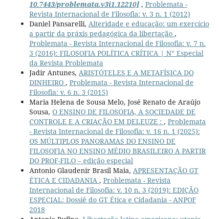
10.7443/problemata.v3i1.12210]
,
Problemata -
Revista Internacional de Filosofia: v. 3 n. 1 (2012)
Daniel Pansarelli,
Alteridade e educação: um exercício
a partir da práxis pedagógica da libertação
,
Problemata - Revista Internacional de Filosofia: v. 7 n.
3 (2016): FILOSOFIA POLÍTICA CRÍTICA | N° Especial
da Revista Problemata
Jadir Antunes,
ARISTÓTELES E A METAFÍSICA DO
DINHEIRO
,
Problemata - Revista Internacional de
Filosofia: v. 6 n. 3 (2015)
Maria Helena de Sousa Melo, José Renato de Araújo
Sousa,
O ENSINO DE FILOSOFIA, A SOCIEDADE DE
CONTROLE E A CRIAÇÃO EM DELEUZE :
,
Problemata
- Revista Internacional de Filosofia: v. 16 n. 1 (2025):
OS MÚLTIPLOS PANORAMAS DO ENSINO DE
FILOSOFIA NO ENSINO MÉDIO BRASILEIRO A PARTIR
DO PROF-FILO – edição especial
Antonio Glaudenir Brasil Maia,
APRESENTAÇÃO GT
ÉTICA E CIDADANIA
,
Problemata - Revista
Internacional de Filosofia: v. 10 n. 3 (2019): EDIÇÃO
ESPECIAL: Dossiê do GT Ética e Cidadania - ANPOF
2018