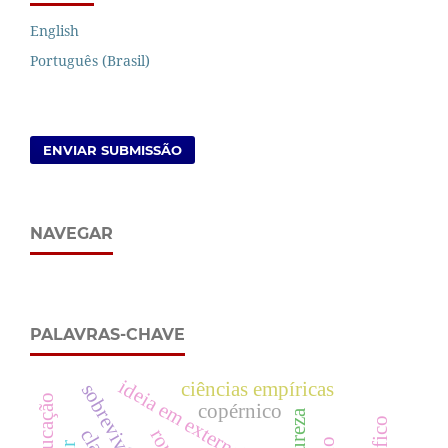
English
Português (Brasil)
ENVIAR SUBMISSÃO
NAVEGAR
PALAVRAS-CHAVE
ideia em externalidade
ciências empíricas
sobrevivência
copérnico