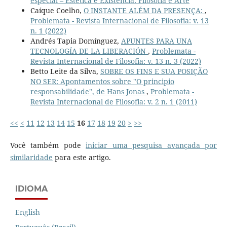
especial – Estética e Existência: Filosofia e Arte
Caíque Coelho,
O INSTANTE ALÉM DA PRESENÇA:
,
Problemata - Revista Internacional de Filosofia: v. 13
n. 1 (2022)
Andrés Tapia Domínguez,
APUNTES PARA UNA
TECNOLOGÍA DE LA LIBERACIÓN
,
Problemata -
Revista Internacional de Filosofia: v. 13 n. 3 (2022)
Betto Leite da Silva,
SOBRE OS FINS E SUA POSIÇÃO
NO SER: Apontamentos sobre "O principio
responsabilidade", de Hans Jonas
,
Problemata -
Revista Internacional de Filosofia: v. 2 n. 1 (2011)
<<
<
11
12
13
14
15
16
17
18
19
20
>
>>
Você também pode
iniciar uma pesquisa avançada por
similaridade
para este artigo.
IDIOMA
English