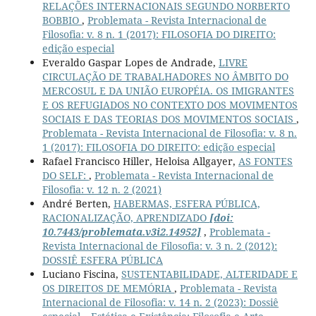
RELAÇÕES INTERNACIONAIS SEGUNDO NORBERTO
BOBBIO
,
Problemata - Revista Internacional de
Filosofia: v. 8 n. 1 (2017): FILOSOFIA DO DIREITO:
edição especial
Everaldo Gaspar Lopes de Andrade,
LIVRE
CIRCULAÇÃO DE TRABALHADORES NO ÂMBITO DO
MERCOSUL E DA UNIÃO EUROPÉIA. OS IMIGRANTES
E OS REFUGIADOS NO CONTEXTO DOS MOVIMENTOS
SOCIAIS E DAS TEORIAS DOS MOVIMENTOS SOCIAIS
,
Problemata - Revista Internacional de Filosofia: v. 8 n.
1 (2017): FILOSOFIA DO DIREITO: edição especial
Rafael Francisco Hiller, Heloisa Allgayer,
AS FONTES
DO SELF:
,
Problemata - Revista Internacional de
Filosofia: v. 12 n. 2 (2021)
André Berten,
HABERMAS, ESFERA PÚBLICA,
RACIONALIZAÇÃO, APRENDIZADO
[doi:
10.7443/problemata.v3i2.14952]
,
Problemata -
Revista Internacional de Filosofia: v. 3 n. 2 (2012):
DOSSIÊ ESFERA PÚBLICA
Luciano Fiscina,
SUSTENTABILIDADE, ALTERIDADE E
OS DIREITOS DE MEMÓRIA
,
Problemata - Revista
Internacional de Filosofia: v. 14 n. 2 (2023): Dossiê