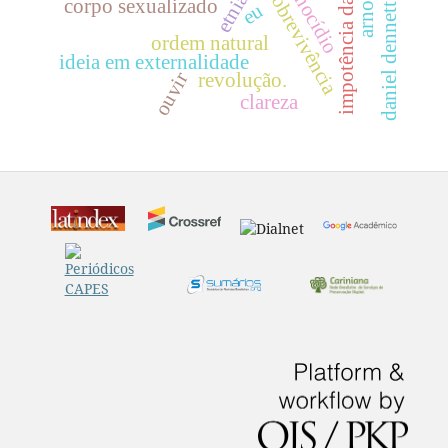
impotência da natureza
genocídio
sobrevivência
corpo sexualizado
eu
daniel dennett
ordem natural
ideia em externalidade
ouvir
revolução.
clareza