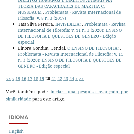
DIREITOS HUMANOS E DIREITOS ANIMAIS NA
TEORIA DAS CAPACIDADES DE MARTHA C.
NUSSBAUM
,
Problemata - Revista Internacional de
Filosofia: v. 8 n. 3 (2017)
Taís Silva Pereira,
INVISIBILIA:
,
Problemata - Revista
Internacional de Filosofia: v. 11 n. 3 (2020): ENSINO
DE FILOSOFIA E QUESTÕES DE GÊNERO - Edição
especial
Elnora Gondim, Tendai,
O ENSINO DE FILOSOFIA:
,
Problemata - Revista Internacional de Filosofia: v. 11
n. 3 (2020): ENSINO DE FILOSOFIA E QUESTÕES DE
GÊNERO - Edição especial
<<
<
15
16
17
18
19
20
21
22
23
24
>
>>
Você também pode
iniciar uma pesquisa avançada por
similaridade
para este artigo.
IDIOMA
English