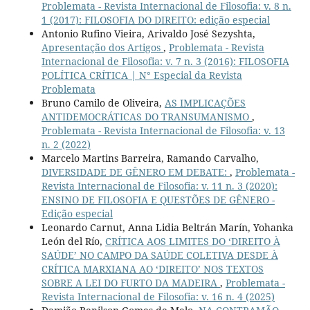
Problemata - Revista Internacional de Filosofia: v. 8 n.
1 (2017): FILOSOFIA DO DIREITO: edição especial
Antonio Rufino Vieira, Arivaldo José Sezyshta,
Apresentação dos Artigos
,
Problemata - Revista
Internacional de Filosofia: v. 7 n. 3 (2016): FILOSOFIA
POLÍTICA CRÍTICA | N° Especial da Revista
Problemata
Bruno Camilo de Oliveira,
AS IMPLICAÇÕES
ANTIDEMOCRÁTICAS DO TRANSUMANISMO
,
Problemata - Revista Internacional de Filosofia: v. 13
n. 2 (2022)
Marcelo Martins Barreira, Ramando Carvalho,
DIVERSIDADE DE GÊNERO EM DEBATE:
,
Problemata -
Revista Internacional de Filosofia: v. 11 n. 3 (2020):
ENSINO DE FILOSOFIA E QUESTÕES DE GÊNERO -
Edição especial
Leonardo Carnut, Anna Lidia Beltrán Marín, Yohanka
León del Río,
CRÍTICA AOS LIMITES DO ‘DIREITO À
SAÚDE’ NO CAMPO DA SAÚDE COLETIVA DESDE À
CRÍTICA MARXIANA AO ‘DIREITO’ NOS TEXTOS
SOBRE A LEI DO FURTO DA MADEIRA
,
Problemata -
Revista Internacional de Filosofia: v. 16 n. 4 (2025)