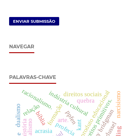
ENVIAR SUBMISSÃO
NAVEGAR
PALAVRAS-CHAVE
racionalismo.
produto educacional
indústria cultural
narcisismo
direitos sociais
quebra
conceitos primitivos.
relação
formação
dualismo
percy bridgman
ppfen
bíblia
arte.
kant
profecia
acrasia