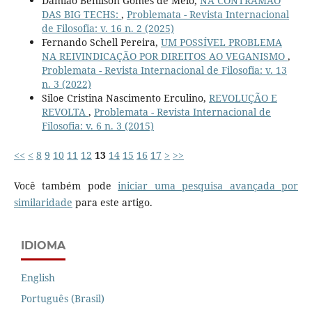
Damião Benilson Gomes de Melo,
NA CONTRAMÃO
DAS BIG TECHS:
,
Problemata - Revista Internacional
de Filosofia: v. 16 n. 2 (2025)
Fernando Schell Pereira,
UM POSSÍVEL PROBLEMA
NA REIVINDICAÇÃO POR DIREITOS AO VEGANISMO
,
Problemata - Revista Internacional de Filosofia: v. 13
n. 3 (2022)
Siloe Cristina Nascimento Erculino,
REVOLUÇÃO E
REVOLTA
,
Problemata - Revista Internacional de
Filosofia: v. 6 n. 3 (2015)
<<
<
8
9
10
11
12
13
14
15
16
17
>
>>
Você também pode
iniciar uma pesquisa avançada por
similaridade
para este artigo.
IDIOMA
English
Português (Brasil)