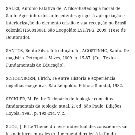
SALES, Antonio Patativa de. A filosofia/teologia moral de
Santo Agostinho: dos antecedentes gregos à apropriação e
interiorização do elemento cristão e sua recepção no Brasil
colonial (15001808). São Leopoldo: EST/PPG, 2009. (Tese de
Doutorado).
SANTOS, Bento Silva. Introdução. In: AGOSTINHO, Santo. De
magistro. Petrópolis: Vozes, 2009. p. 15-87. (Col. Textos
Fundamentais de Educação).
SCHOENBORN, Ulrich. Fé entre História e experiência:
migalhas exegéticas. São Leopoldo: Editora Sinodal, 1982.
SECKLER, M. Fé. In: Dicionário de teologia: conceitos
fundamentais da teologia atual. 2. ed. São Paulo: Edições
Loyola, 1983. p. 192-214. v. 2.
SUOU, J.-P. Le Thème du livre individual des consciences sur
les peintures murales du Jugement dernier à la fin du