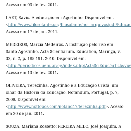
Acesso em 03 de fev. 2011.
LAET, Sávio. A educação em Agostinho. Disponível em:
<
http://www.filosofante.org/filosofante/not_arquivos/pdf/Educa
Acesso em 17 de jan. 2011.
MEDEIROS, Márcia Medeiros. A instrução pelo riso em
Santo Agostinho. Acta Scientiarum. Education, Maringá, v.
32, n. 2, p. 185-191, 2010. Disponível em:
<
http://periodicos.uem.br/ojs/index.php/ActaSciEduc/article/vi
Acesso em 13 de fev. 2011.
OLIVEIRA, Terezinha. Agostinho e a Educação Cristã: um
olhar da História da Educação. Notandum, Portugal, p. 7,
2008. Disponível em:
<
http://www.hottopos.com/notand17/terezinha.pdf
>. Acesso
em 20 de jan. 2011.
SOUZA, Mariana Rossetto; PEREIRA MELO, José Joaquim. A