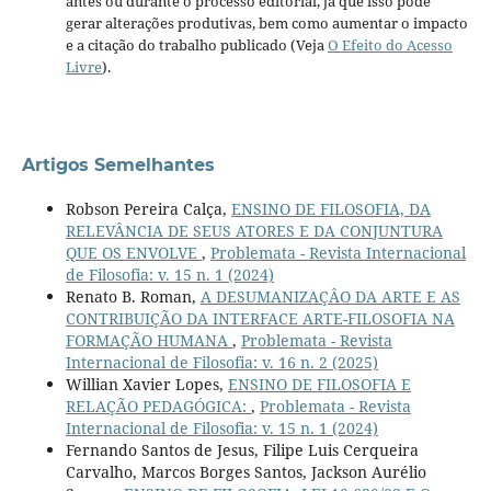
antes ou durante o processo editorial, já que isso pode
gerar alterações produtivas, bem como aumentar o impacto
e a citação do trabalho publicado (Veja
O Efeito do Acesso
Livre
).
Artigos Semelhantes
Robson Pereira Calça,
ENSINO DE FILOSOFIA, DA
RELEVÂNCIA DE SEUS ATORES E DA CONJUNTURA
QUE OS ENVOLVE
,
Problemata - Revista Internacional
de Filosofia: v. 15 n. 1 (2024)
Renato B. Roman,
A DESUMANIZAÇÂO DA ARTE E AS
CONTRIBUIÇÃO DA INTERFACE ARTE-FILOSOFIA NA
FORMAÇÃO HUMANA
,
Problemata - Revista
Internacional de Filosofia: v. 16 n. 2 (2025)
Willian Xavier Lopes,
ENSINO DE FILOSOFIA E
RELAÇÃO PEDAGÓGICA:
,
Problemata - Revista
Internacional de Filosofia: v. 15 n. 1 (2024)
Fernando Santos de Jesus, Filipe Luis Cerqueira
Carvalho, Marcos Borges Santos, Jackson Aurélio