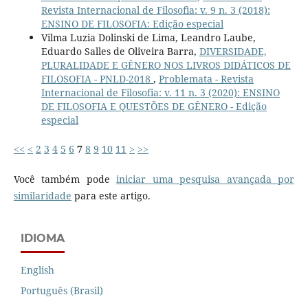
Revista Internacional de Filosofia: v. 9 n. 3 (2018):
ENSINO DE FILOSOFIA: Edição especial
Vilma Luzia Dolinski de Lima, Leandro Laube,
Eduardo Salles de Oliveira Barra,
DIVERSIDADE,
PLURALIDADE E GÊNERO NOS LIVROS DIDÁTICOS DE
FILOSOFIA - PNLD-2018
,
Problemata - Revista
Internacional de Filosofia: v. 11 n. 3 (2020): ENSINO
DE FILOSOFIA E QUESTÕES DE GÊNERO - Edição
especial
<<
<
2
3
4
5
6
7
8
9
10
11
>
>>
Você também pode
iniciar uma pesquisa avançada por
similaridade
para este artigo.
IDIOMA
English
Português (Brasil)