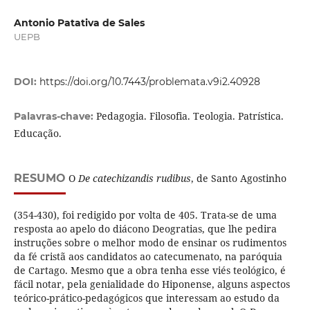
Antonio Patativa de Sales
UEPB
DOI:
https://doi.org/10.7443/problemata.v9i2.40928
Pedagogia. Filosofia. Teologia. Patrística.
Palavras-chave:
Educação.
RESUMO
O
De catechizandis rudibus
, de Santo Agostinho
(354-430), foi redigido por volta de 405. Trata-se de uma
resposta ao apelo do diácono Deogratias, que lhe pedira
instruções sobre o melhor modo de ensinar os rudimentos
da fé cristã aos candidatos ao catecumenato, na paróquia
de Cartago. Mesmo que a obra tenha esse viés teológico, é
fácil notar, pela genialidade do Hiponense, alguns aspectos
teórico-prático-pedagógicos que interessam ao estudo da