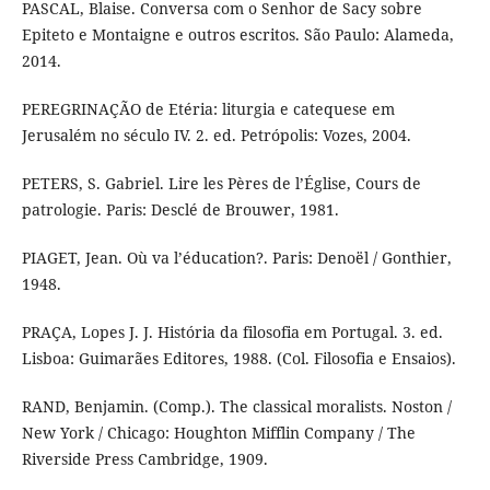
PASCAL, Blaise. Conversa com o Senhor de Sacy sobre
Epiteto e Montaigne e outros escritos. São Paulo: Alameda,
2014.
PEREGRINAÇÃO de Etéria: liturgia e catequese em
Jerusalém no século IV. 2. ed. Petrópolis: Vozes, 2004.
PETERS, S. Gabriel. Lire les Pères de l’Église, Cours de
patrologie. Paris: Desclé de Brouwer, 1981.
PIAGET, Jean. Où va l’éducation?. Paris: Denoël / Gonthier,
1948.
PRAÇA, Lopes J. J. História da filosofia em Portugal. 3. ed.
Lisboa: Guimarães Editores, 1988. (Col. Filosofia e Ensaios).
RAND, Benjamin. (Comp.). The classical moralists. Noston /
New York / Chicago: Houghton Mifflin Company / The
Riverside Press Cambridge, 1909.