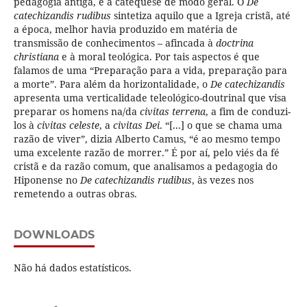
pedagogia antiga, e à catequese de modo geral. O
De
catechizandis rudibus
sintetiza aquilo que a Igreja cristã, até
a época, melhor havia produzido em matéria de
transmissão de conhecimentos – afincada à
doctrina
christiana
e à moral teológica. Por tais aspectos é que
falamos de uma “Preparação para a vida, preparação para
a morte”. Para além da horizontalidade, o
De catechizandis
apresenta uma verticalidade teleológico-doutrinal que visa
preparar os homens na/da
civitas terrena
, a fim de conduzi-
los à
civitas celeste
, a
civitas Dei
. “[...] o que se chama uma
razão de viver”, dizia Alberto Camus, “é ao mesmo tempo
uma excelente razão de morrer.” É por aí, pelo viés da fé
cristã e da razão comum, que analisamos a pedagogia do
Hiponense no
De catechizandis rudibus
, às vezes nos
remetendo a outras obras.
DOWNLOADS
Não há dados estatísticos.