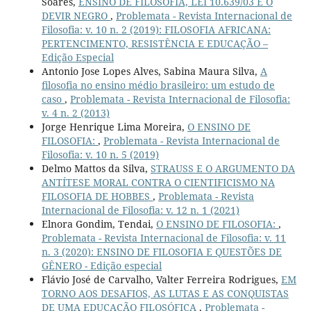
Soares,
ENSINO DE FILOSOFIA, LEI 10.639/03 E O
DEVIR NEGRO
,
Problemata - Revista Internacional de
Filosofia: v. 10 n. 2 (2019): FILOSOFIA AFRICANA:
PERTENCIMENTO, RESISTÊNCIA E EDUCAÇÃO –
Edição Especial
Antonio Jose Lopes Alves, Sabina Maura Silva,
A
filosofia no ensino médio brasileiro: um estudo de
caso
,
Problemata - Revista Internacional de Filosofia:
v. 4 n. 2 (2013)
Jorge Henrique Lima Moreira,
O ENSINO DE
FILOSOFIA:
,
Problemata - Revista Internacional de
Filosofia: v. 10 n. 5 (2019)
Delmo Mattos da Silva,
STRAUSS E O ARGUMENTO DA
ANTÍTESE MORAL CONTRA O CIENTIFICISMO NA
FILOSOFIA DE HOBBES
,
Problemata - Revista
Internacional de Filosofia: v. 12 n. 1 (2021)
Elnora Gondim, Tendai,
O ENSINO DE FILOSOFIA:
,
Problemata - Revista Internacional de Filosofia: v. 11
n. 3 (2020): ENSINO DE FILOSOFIA E QUESTÕES DE
GÊNERO - Edição especial
Flávio José de Carvalho, Valter Ferreira Rodrigues,
EM
TORNO AOS DESAFIOS, AS LUTAS E AS CONQUISTAS
DE UMA EDUCAÇÃO FILOSÓFICA
,
Problemata -