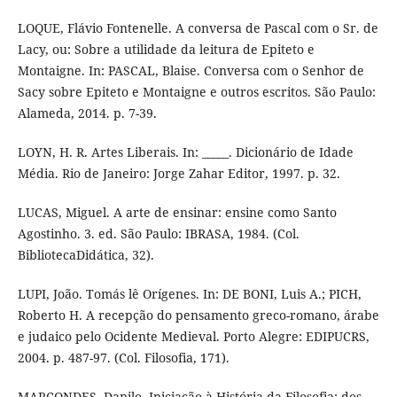
LOQUE, Flávio Fontenelle. A conversa de Pascal com o Sr. de
Lacy, ou: Sobre a utilidade da leitura de Epiteto e
Montaigne. In: PASCAL, Blaise. Conversa com o Senhor de
Sacy sobre Epiteto e Montaigne e outros escritos. São Paulo:
Alameda, 2014. p. 7-39.
LOYN, H. R. Artes Liberais. In: _____. Dicionário de Idade
Média. Rio de Janeiro: Jorge Zahar Editor, 1997. p. 32.
LUCAS, Miguel. A arte de ensinar: ensine como Santo
Agostinho. 3. ed. São Paulo: IBRASA, 1984. (Col.
BibliotecaDidática, 32).
LUPI, João. Tomás lê Orígenes. In: DE BONI, Luis A.; PICH,
Roberto H. A recepção do pensamento greco-romano, árabe
e judaico pelo Ocidente Medieval. Porto Alegre: EDIPUCRS,
2004. p. 487-97. (Col. Filosofia, 171).
MARCONDES, Danilo. Iniciação à História da Filosofia: dos