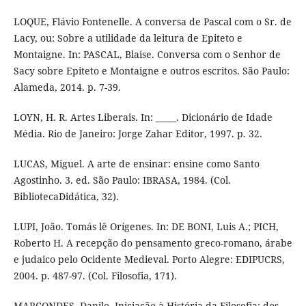
LOQUE, Flávio Fontenelle. A conversa de Pascal com o Sr. de
Lacy, ou: Sobre a utilidade da leitura de Epiteto e
Montaigne. In: PASCAL, Blaise. Conversa com o Senhor de
Sacy sobre Epiteto e Montaigne e outros escritos. São Paulo:
Alameda, 2014. p. 7-39.
LOYN, H. R. Artes Liberais. In: _____. Dicionário de Idade
Média. Rio de Janeiro: Jorge Zahar Editor, 1997. p. 32.
LUCAS, Miguel. A arte de ensinar: ensine como Santo
Agostinho. 3. ed. São Paulo: IBRASA, 1984. (Col.
BibliotecaDidática, 32).
LUPI, João. Tomás lê Orígenes. In: DE BONI, Luis A.; PICH,
Roberto H. A recepção do pensamento greco-romano, árabe
e judaico pelo Ocidente Medieval. Porto Alegre: EDIPUCRS,
2004. p. 487-97. (Col. Filosofia, 171).
MARCONDES, Danilo. Iniciação à História da Filosofia: dos