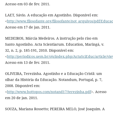
Acesso em 03 de fev. 2011.
LAET, Sávio. A educação em Agostinho. Disponível em:
<
http://www.filosofante.org/filosofante/not_arquivos/pdf/Educa
Acesso em 17 de jan. 2011.
MEDEIROS, Márcia Medeiros. A instrução pelo riso em
Santo Agostinho. Acta Scientiarum. Education, Maringá, v.
32, n. 2, p. 185-191, 2010. Disponível em:
<
http://periodicos.uem.br/ojs/index.php/ActaSciEduc/article/vi
Acesso em 13 de fev. 2011.
OLIVEIRA, Terezinha. Agostinho e a Educação Cristã: um
olhar da História da Educação. Notandum, Portugal, p. 7,
2008. Disponível em:
<
http://www.hottopos.com/notand17/terezinha.pdf
>. Acesso
em 20 de jan. 2011.
SOUZA, Mariana Rossetto; PEREIRA MELO, José Joaquim. A