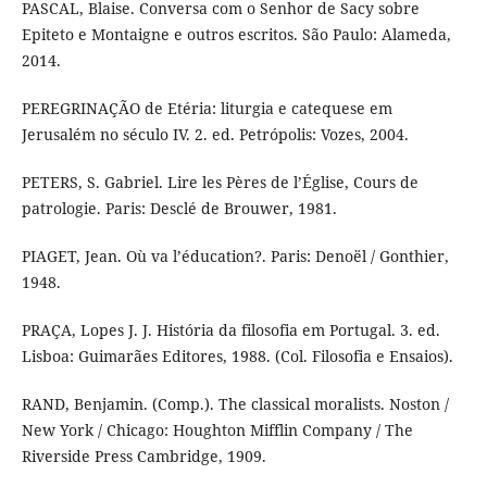
PASCAL, Blaise. Conversa com o Senhor de Sacy sobre
Epiteto e Montaigne e outros escritos. São Paulo: Alameda,
2014.
PEREGRINAÇÃO de Etéria: liturgia e catequese em
Jerusalém no século IV. 2. ed. Petrópolis: Vozes, 2004.
PETERS, S. Gabriel. Lire les Pères de l’Église, Cours de
patrologie. Paris: Desclé de Brouwer, 1981.
PIAGET, Jean. Où va l’éducation?. Paris: Denoël / Gonthier,
1948.
PRAÇA, Lopes J. J. História da filosofia em Portugal. 3. ed.
Lisboa: Guimarães Editores, 1988. (Col. Filosofia e Ensaios).
RAND, Benjamin. (Comp.). The classical moralists. Noston /
New York / Chicago: Houghton Mifflin Company / The
Riverside Press Cambridge, 1909.