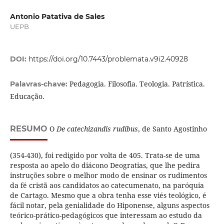
Antonio Patativa de Sales
UEPB
DOI:
https://doi.org/10.7443/problemata.v9i2.40928
Pedagogia. Filosofia. Teologia. Patrística.
Palavras-chave:
Educação.
RESUMO
O
De catechizandis rudibus
, de Santo Agostinho
(354-430), foi redigido por volta de 405. Trata-se de uma
resposta ao apelo do diácono Deogratias, que lhe pedira
instruções sobre o melhor modo de ensinar os rudimentos
da fé cristã aos candidatos ao catecumenato, na paróquia
de Cartago. Mesmo que a obra tenha esse viés teológico, é
fácil notar, pela genialidade do Hiponense, alguns aspectos
teórico-prático-pedagógicos que interessam ao estudo da