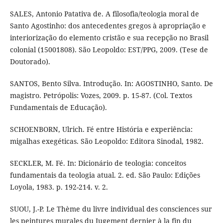
SALES, Antonio Patativa de. A filosofia/teologia moral de
Santo Agostinho: dos antecedentes gregos à apropriação e
interiorização do elemento cristão e sua recepção no Brasil
colonial (15001808). São Leopoldo: EST/PPG, 2009. (Tese de
Doutorado).
SANTOS, Bento Silva. Introdução. In: AGOSTINHO, Santo. De
magistro. Petrópolis: Vozes, 2009. p. 15-87. (Col. Textos
Fundamentais de Educação).
SCHOENBORN, Ulrich. Fé entre História e experiência:
migalhas exegéticas. São Leopoldo: Editora Sinodal, 1982.
SECKLER, M. Fé. In: Dicionário de teologia: conceitos
fundamentais da teologia atual. 2. ed. São Paulo: Edições
Loyola, 1983. p. 192-214. v. 2.
SUOU, J.-P. Le Thème du livre individual des consciences sur
les peintures murales du Jugement dernier à la fin du