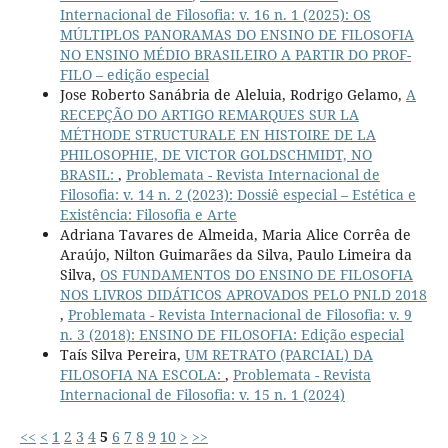
Internacional de Filosofia: v. 16 n. 1 (2025): OS
MÚLTIPLOS PANORAMAS DO ENSINO DE FILOSOFIA
NO ENSINO MÉDIO BRASILEIRO A PARTIR DO PROF-
FILO – edição especial
Jose Roberto Sanábria de Aleluia, Rodrigo Gelamo,
A
RECEPÇÃO DO ARTIGO REMARQUES SUR LA
MÉTHODE STRUCTURALE EN HISTOIRE DE LA
PHILOSOPHIE, DE VICTOR GOLDSCHMIDT, NO
BRASIL:
,
Problemata - Revista Internacional de
Filosofia: v. 14 n. 2 (2023): Dossiê especial – Estética e
Existência: Filosofia e Arte
Adriana Tavares de Almeida, Maria Alice Corrêa de
Araújo, Nilton Guimarães da Silva, Paulo Limeira da
Silva,
OS FUNDAMENTOS DO ENSINO DE FILOSOFIA
NOS LIVROS DIDÁTICOS APROVADOS PELO PNLD 2018
,
Problemata - Revista Internacional de Filosofia: v. 9
n. 3 (2018): ENSINO DE FILOSOFIA: Edição especial
Taís Silva Pereira,
UM RETRATO (PARCIAL) DA
FILOSOFIA NA ESCOLA:
,
Problemata - Revista
Internacional de Filosofia: v. 15 n. 1 (2024)
<<
<
1
2
3
4
5
6
7
8
9
10
>
>>