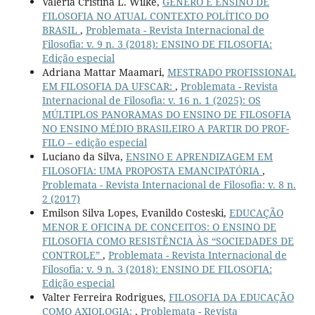
Valéria Cristina L. Wilke,
GÊNERO E ENSINO DE
FILOSOFIA NO ATUAL CONTEXTO POLÍTICO DO
BRASIL
,
Problemata - Revista Internacional de
Filosofia: v. 9 n. 3 (2018): ENSINO DE FILOSOFIA:
Edição especial
Adriana Mattar Maamari,
MESTRADO PROFISSIONAL
EM FILOSOFIA DA UFSCAR:
,
Problemata - Revista
Internacional de Filosofia: v. 16 n. 1 (2025): OS
MÚLTIPLOS PANORAMAS DO ENSINO DE FILOSOFIA
NO ENSINO MÉDIO BRASILEIRO A PARTIR DO PROF-
FILO – edição especial
Luciano da Silva,
ENSINO E APRENDIZAGEM EM
FILOSOFIA: UMA PROPOSTA EMANCIPATÓRIA
,
Problemata - Revista Internacional de Filosofia: v. 8 n.
2 (2017)
Emilson Silva Lopes, Evanildo Costeski,
EDUCAÇÃO
MENOR E OFICINA DE CONCEITOS: O ENSINO DE
FILOSOFIA COMO RESISTÊNCIA ÀS “SOCIEDADES DE
CONTROLE”
,
Problemata - Revista Internacional de
Filosofia: v. 9 n. 3 (2018): ENSINO DE FILOSOFIA:
Edição especial
Valter Ferreira Rodrigues,
FILOSOFIA DA EDUCAÇÃO
COMO AXIOLOGIA:
,
Problemata - Revista