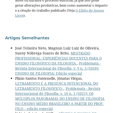
antes ou durante o processo editorial, já que isso pode
gerar alterações produtivas, bem como aumentar o impacto
e a citação do trabalho publicado (Veja
O Efeito do Acesso
Livre
).
Artigos Semelhantes
José Teixeira Neto, Magnun Luiz Luiz de Oliveira,
Sueny Nóbrega Soares de Brito,
MESTRADO
PROFISSIONAL: EXPERIÊNCIAS DOCENTES PARA O
ENSINO FILOSÓFICO DA FILOSOFIA
,
Problemata -
Revista Internacional de Filosofia: v. 9 n. 3 (2018):
ENSINO DE FILOSOFIA: Edição especial
Plínio Santos Fontenelle, Jônatas Viégas,
LETRAMENTO E A PRESENÇA INTENCIONAL DO
LETRAMENTO FILOSÓFICO:
,
Problemata - Revista
Internacional de Filosofia: v. 16 n. 1 (2025): OS
MÚLTIPLOS PANORAMAS DO ENSINO DE FILOSOFIA
NO ENSINO MÉDIO BRASILEIRO A PARTIR DO PROF-
FILO – edição especial