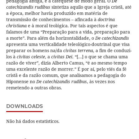
pedagogia antiga, e à catequese de modo geral. O
De
catechizandis rudibus
sintetiza aquilo que a Igreja cristã, até
a época, melhor havia produzido em matéria de
transmissão de conhecimentos – afincada à
doctrina
christiana
e à moral teológica. Por tais aspectos é que
falamos de uma “Preparação para a vida, preparação para
a morte”. Para além da horizontalidade, o
De catechizandis
apresenta uma verticalidade teleológico-doutrinal que visa
preparar os homens na/da
civitas terrena
, a fim de conduzi-
los à
civitas celeste
, a
civitas Dei
. “[...] o que se chama uma
razão de viver”, dizia Alberto Camus, “é ao mesmo tempo
uma excelente razão de morrer.” É por aí, pelo viés da fé
cristã e da razão comum, que analisamos a pedagogia do
Hiponense no
De catechizandis rudibus
, às vezes nos
remetendo a outras obras.
DOWNLOADS
Não há dados estatísticos.