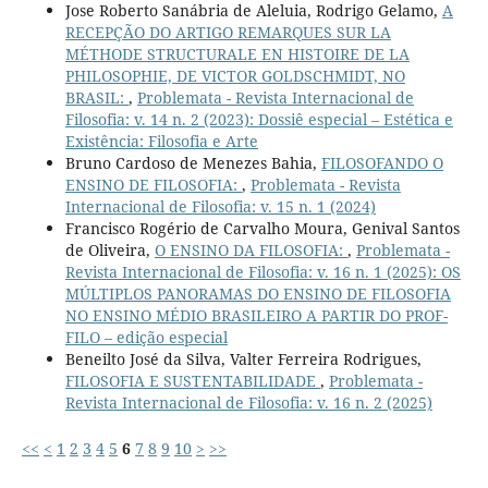
Jose Roberto Sanábria de Aleluia, Rodrigo Gelamo,
A
RECEPÇÃO DO ARTIGO REMARQUES SUR LA
MÉTHODE STRUCTURALE EN HISTOIRE DE LA
PHILOSOPHIE, DE VICTOR GOLDSCHMIDT, NO
BRASIL:
,
Problemata - Revista Internacional de
Filosofia: v. 14 n. 2 (2023): Dossiê especial – Estética e
Existência: Filosofia e Arte
Bruno Cardoso de Menezes Bahia,
FILOSOFANDO O
ENSINO DE FILOSOFIA:
,
Problemata - Revista
Internacional de Filosofia: v. 15 n. 1 (2024)
Francisco Rogério de Carvalho Moura, Genival Santos
de Oliveira,
O ENSINO DA FILOSOFIA:
,
Problemata -
Revista Internacional de Filosofia: v. 16 n. 1 (2025): OS
MÚLTIPLOS PANORAMAS DO ENSINO DE FILOSOFIA
NO ENSINO MÉDIO BRASILEIRO A PARTIR DO PROF-
FILO – edição especial
Beneilto José da Silva, Valter Ferreira Rodrigues,
FILOSOFIA E SUSTENTABILIDADE
,
Problemata -
Revista Internacional de Filosofia: v. 16 n. 2 (2025)
<<
<
1
2
3
4
5
6
7
8
9
10
>
>>