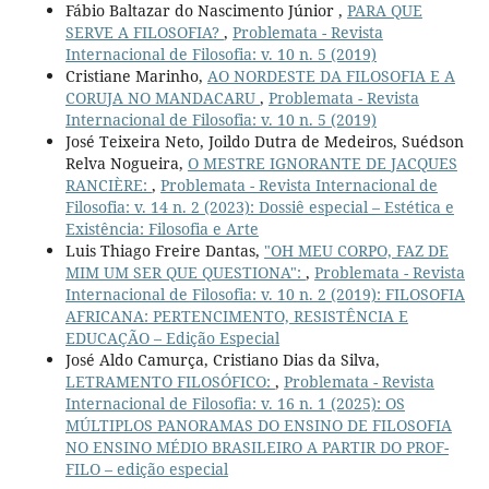
Fábio Baltazar do Nascimento Júnior ,
PARA QUE
SERVE A FILOSOFIA?
,
Problemata - Revista
Internacional de Filosofia: v. 10 n. 5 (2019)
Cristiane Marinho,
AO NORDESTE DA FILOSOFIA E A
CORUJA NO MANDACARU
,
Problemata - Revista
Internacional de Filosofia: v. 10 n. 5 (2019)
José Teixeira Neto, Joildo Dutra de Medeiros, Suédson
Relva Nogueira,
O MESTRE IGNORANTE DE JACQUES
RANCIÈRE:
,
Problemata - Revista Internacional de
Filosofia: v. 14 n. 2 (2023): Dossiê especial – Estética e
Existência: Filosofia e Arte
Luis Thiago Freire Dantas,
"OH MEU CORPO, FAZ DE
MIM UM SER QUE QUESTIONA":
,
Problemata - Revista
Internacional de Filosofia: v. 10 n. 2 (2019): FILOSOFIA
AFRICANA: PERTENCIMENTO, RESISTÊNCIA E
EDUCAÇÃO – Edição Especial
José Aldo Camurça, Cristiano Dias da Silva,
LETRAMENTO FILOSÓFICO:
,
Problemata - Revista
Internacional de Filosofia: v. 16 n. 1 (2025): OS
MÚLTIPLOS PANORAMAS DO ENSINO DE FILOSOFIA
NO ENSINO MÉDIO BRASILEIRO A PARTIR DO PROF-
FILO – edição especial