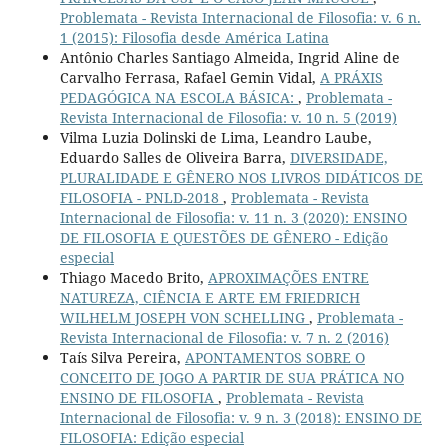
Problemata - Revista Internacional de Filosofia: v. 6 n.
1 (2015): Filosofia desde América Latina
Antônio Charles Santiago Almeida, Ingrid Aline de
Carvalho Ferrasa, Rafael Gemin Vidal,
A PRÁXIS
PEDAGÓGICA NA ESCOLA BÁSICA:
,
Problemata -
Revista Internacional de Filosofia: v. 10 n. 5 (2019)
Vilma Luzia Dolinski de Lima, Leandro Laube,
Eduardo Salles de Oliveira Barra,
DIVERSIDADE,
PLURALIDADE E GÊNERO NOS LIVROS DIDÁTICOS DE
FILOSOFIA - PNLD-2018
,
Problemata - Revista
Internacional de Filosofia: v. 11 n. 3 (2020): ENSINO
DE FILOSOFIA E QUESTÕES DE GÊNERO - Edição
especial
Thiago Macedo Brito,
APROXIMAÇÕES ENTRE
NATUREZA, CIÊNCIA E ARTE EM FRIEDRICH
WILHELM JOSEPH VON SCHELLING
,
Problemata -
Revista Internacional de Filosofia: v. 7 n. 2 (2016)
Taís Silva Pereira,
APONTAMENTOS SOBRE O
CONCEITO DE JOGO A PARTIR DE SUA PRÁTICA NO
ENSINO DE FILOSOFIA
,
Problemata - Revista
Internacional de Filosofia: v. 9 n. 3 (2018): ENSINO DE
FILOSOFIA: Edição especial