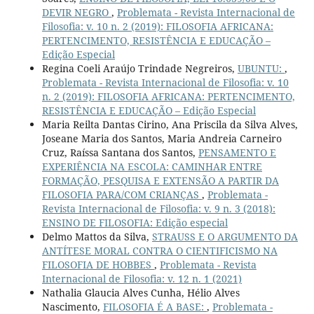
DEVIR NEGRO
,
Problemata - Revista Internacional de
Filosofia: v. 10 n. 2 (2019): FILOSOFIA AFRICANA:
PERTENCIMENTO, RESISTÊNCIA E EDUCAÇÃO –
Edição Especial
Regina Coeli Araújo Trindade Negreiros,
UBUNTU:
,
Problemata - Revista Internacional de Filosofia: v. 10
n. 2 (2019): FILOSOFIA AFRICANA: PERTENCIMENTO,
RESISTÊNCIA E EDUCAÇÃO – Edição Especial
Maria Reilta Dantas Cirino, Ana Priscila da Silva Alves,
Joseane Maria dos Santos, Maria Andreia Carneiro
Cruz, Raíssa Santana dos Santos,
PENSAMENTO E
EXPERIÊNCIA NA ESCOLA: CAMINHAR ENTRE
FORMAÇÃO, PESQUISA E EXTENSÃO A PARTIR DA
FILOSOFIA PARA/COM CRIANÇAS
,
Problemata -
Revista Internacional de Filosofia: v. 9 n. 3 (2018):
ENSINO DE FILOSOFIA: Edição especial
Delmo Mattos da Silva,
STRAUSS E O ARGUMENTO DA
ANTÍTESE MORAL CONTRA O CIENTIFICISMO NA
FILOSOFIA DE HOBBES
,
Problemata - Revista
Internacional de Filosofia: v. 12 n. 1 (2021)
Nathalia Glaucia Alves Cunha, Hélio Alves
Nascimento,
FILOSOFIA É A BASE:
,
Problemata -