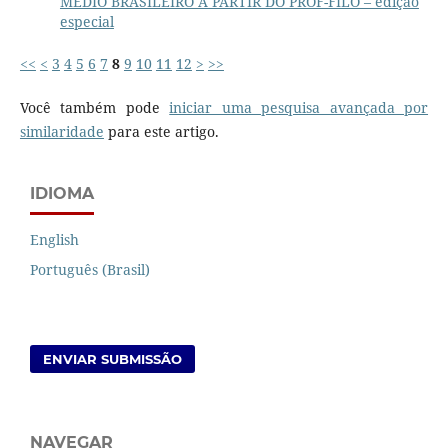
MÉDIO BRASILEIRO A PARTIR DO PROF-FILO – edição
especial
<<
<
3
4
5
6
7
8
9
10
11
12
>
>>
Você também pode
iniciar uma pesquisa avançada por
similaridade
para este artigo.
IDIOMA
English
Português (Brasil)
ENVIAR SUBMISSÃO
NAVEGAR