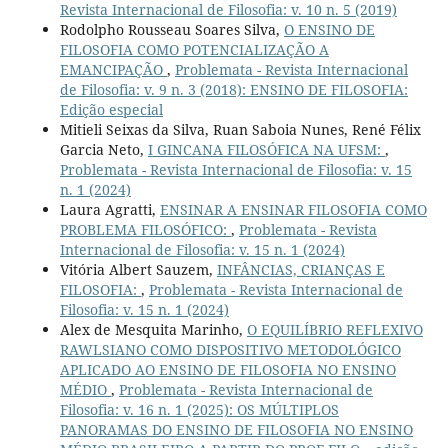
Revista Internacional de Filosofia: v. 10 n. 5 (2019)
Rodolpho Rousseau Soares Silva,
O ENSINO DE
FILOSOFIA COMO POTENCIALIZAÇÃO A
EMANCIPAÇÃO
,
Problemata - Revista Internacional
de Filosofia: v. 9 n. 3 (2018): ENSINO DE FILOSOFIA:
Edição especial
Mitieli Seixas da Silva, Ruan Saboia Nunes, René Félix
Garcia Neto,
I GINCANA FILOSÓFICA NA UFSM:
,
Problemata - Revista Internacional de Filosofia: v. 15
n. 1 (2024)
Laura Agratti,
ENSINAR A ENSINAR FILOSOFIA COMO
PROBLEMA FILOSÓFICO:
,
Problemata - Revista
Internacional de Filosofia: v. 15 n. 1 (2024)
Vitória Albert Sauzem,
INFÂNCIAS, CRIANÇAS E
FILOSOFIA:
,
Problemata - Revista Internacional de
Filosofia: v. 15 n. 1 (2024)
Alex de Mesquita Marinho,
O EQUILÍBRIO REFLEXIVO
RAWLSIANO COMO DISPOSITIVO METODOLÓGICO
APLICADO AO ENSINO DE FILOSOFIA NO ENSINO
MÉDIO
,
Problemata - Revista Internacional de
Filosofia: v. 16 n. 1 (2025): OS MÚLTIPLOS
PANORAMAS DO ENSINO DE FILOSOFIA NO ENSINO