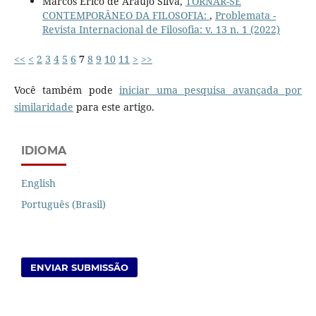
Marcos Érico de Araújo Silva,
TORNAR-SE
CONTEMPORÂNEO DA FILOSOFIA:
,
Problemata -
Revista Internacional de Filosofia: v. 13 n. 1 (2022)
<<
<
2
3
4
5
6
7
8
9
10
11
>
>>
Você também pode
iniciar uma pesquisa avançada por
similaridade
para este artigo.
IDIOMA
English
Português (Brasil)
ENVIAR SUBMISSÃO