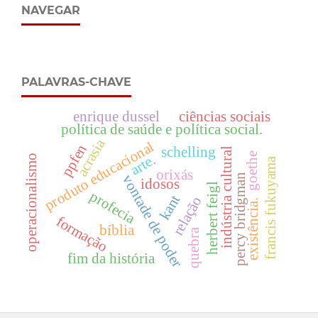
NAVEGAR
PALAVRAS-CHAVE
enrique dussel
ciências sociais
política de saúde e política social.
acrasia
produto educacional
ppfen
schelling
indústria cultural
goethe
arte.
operacionalismo
francis fukuyama
orixás
percy bridgman
vontade de poder
idosos
herbert feigl
profecia
kant
relação
existência.
formação
bíblia
quebra
fim da história