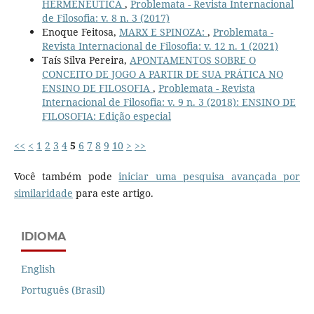
HERMENÊUTICA
,
Problemata - Revista Internacional
de Filosofia: v. 8 n. 3 (2017)
Enoque Feitosa,
MARX E SPINOZA:
,
Problemata -
Revista Internacional de Filosofia: v. 12 n. 1 (2021)
Taís Silva Pereira,
APONTAMENTOS SOBRE O
CONCEITO DE JOGO A PARTIR DE SUA PRÁTICA NO
ENSINO DE FILOSOFIA
,
Problemata - Revista
Internacional de Filosofia: v. 9 n. 3 (2018): ENSINO DE
FILOSOFIA: Edição especial
<<
<
1
2
3
4
5
6
7
8
9
10
>
>>
Você também pode
iniciar uma pesquisa avançada por
similaridade
para este artigo.
IDIOMA
English
Português (Brasil)