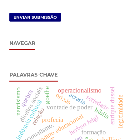
ENVIAR SUBMISSÃO
NAVEGAR
PALAVRAS-CHAVE
direitos sociais
goethe
enrique dussel
operacionalismo
narcisismo
quebra
acrasia
orixás
seriedade
legitimidade
indústria cultural
vontade de poder
bíblia
relação
produto educacional
herbert feigl
profecia
racionalismo.
formação
schelling