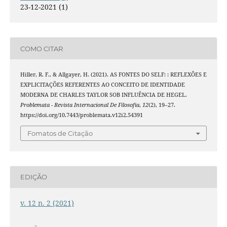
23-12-2021 (1)
COMO CITAR
Hiller, R. F., & Allgayer, H. (2021). AS FONTES DO SELF: : REFLEXÕES E
EXPLICITAÇÕES REFERENTES AO CONCEITO DE IDENTIDADE
MODERNA DE CHARLES TAYLOR SOB INFLUÊNCIA DE HEGEL.
Problemata - Revista Internacional De Filosofia
,
12
(2), 19–27.
https://doi.org/10.7443/problemata.v12i2.54391
Fomatos de Citação
EDIÇÃO
v. 12 n. 2 (2021)