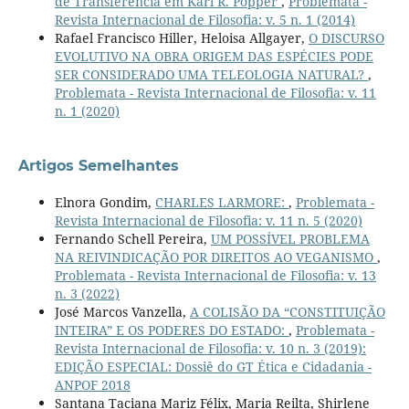
de Transferência em Karl R. Popper
,
Problemata -
Revista Internacional de Filosofia: v. 5 n. 1 (2014)
Rafael Francisco Hiller, Heloisa Allgayer,
O DISCURSO
EVOLUTIVO NA OBRA ORIGEM DAS ESPÉCIES PODE
SER CONSIDERADO UMA TELEOLOGIA NATURAL?
,
Problemata - Revista Internacional de Filosofia: v. 11
n. 1 (2020)
Artigos Semelhantes
Elnora Gondim,
CHARLES LARMORE:
,
Problemata -
Revista Internacional de Filosofia: v. 11 n. 5 (2020)
Fernando Schell Pereira,
UM POSSÍVEL PROBLEMA
NA REIVINDICAÇÃO POR DIREITOS AO VEGANISMO
,
Problemata - Revista Internacional de Filosofia: v. 13
n. 3 (2022)
José Marcos Vanzella,
A COLISÃO DA “CONSTITUIÇÃO
INTEIRA” E OS PODERES DO ESTADO:
,
Problemata -
Revista Internacional de Filosofia: v. 10 n. 3 (2019):
EDIÇÃO ESPECIAL: Dossiê do GT Ética e Cidadania -
ANPOF 2018
Santana Taciana Mariz Félix, Maria Reilta, Shirlene