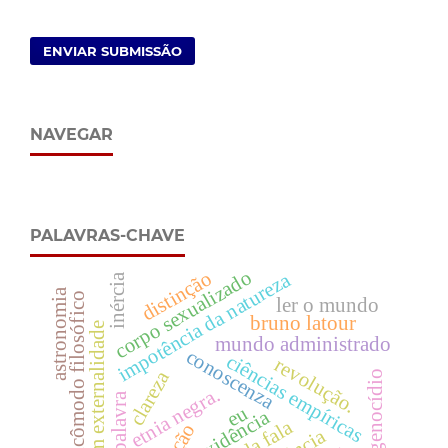
ENVIAR SUBMISSÃO
NAVEGAR
PALAVRAS-CHAVE
corpo sexualizado
distinção
impotência da natureza
inércia
astronomia
incômodo filosófico
ler o mundo
bruno latour
ideia em externalidade
mundo administrado
conoscenza
ciências empíricas
revolução.
clareza
genocídio
etnia negra.
palavra
eu
evidência