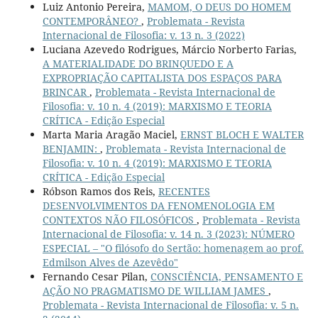
Luiz Antonio Pereira,
MAMOM, O DEUS DO HOMEM
CONTEMPORÂNEO?
,
Problemata - Revista
Internacional de Filosofia: v. 13 n. 3 (2022)
Luciana Azevedo Rodrigues, Márcio Norberto Farias,
A MATERIALIDADE DO BRINQUEDO E A
EXPROPRIAÇÃO CAPITALISTA DOS ESPAÇOS PARA
BRINCAR
,
Problemata - Revista Internacional de
Filosofia: v. 10 n. 4 (2019): MARXISMO E TEORIA
CRÍTICA - Edição Especial
Marta Maria Aragão Maciel,
ERNST BLOCH E WALTER
BENJAMIN:
,
Problemata - Revista Internacional de
Filosofia: v. 10 n. 4 (2019): MARXISMO E TEORIA
CRÍTICA - Edição Especial
Róbson Ramos dos Reis,
RECENTES
DESENVOLVIMENTOS DA FENOMENOLOGIA EM
CONTEXTOS NÃO FILOSÓFICOS
,
Problemata - Revista
Internacional de Filosofia: v. 14 n. 3 (2023): NÚMERO
ESPECIAL – "O filósofo do Sertão: homenagem ao prof.
Edmilson Alves de Azevêdo"
Fernando Cesar Pilan,
CONSCIÊNCIA, PENSAMENTO E
AÇÃO NO PRAGMATISMO DE WILLIAM JAMES
,
Problemata - Revista Internacional de Filosofia: v. 5 n.