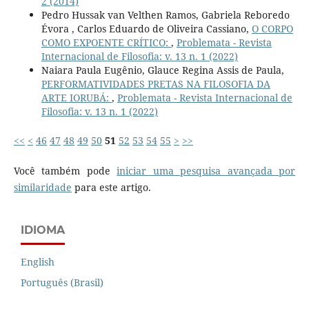
2 (2014)
Pedro Hussak van Velthen Ramos, Gabriela Reboredo
Évora , Carlos Eduardo de Oliveira Cassiano,
O CORPO
COMO EXPOENTE CRÍTICO:
,
Problemata - Revista
Internacional de Filosofia: v. 13 n. 1 (2022)
Naiara Paula Eugênio, Glauce Regina Assis de Paula,
PERFORMATIVIDADES PRETAS NA FILOSOFIA DA
ARTE IORUBÁ:
,
Problemata - Revista Internacional de
Filosofia: v. 13 n. 1 (2022)
<<
<
46
47
48
49
50
51
52
53
54
55
>
>>
Você também pode
iniciar uma pesquisa avançada por
similaridade
para este artigo.
IDIOMA
English
Português (Brasil)