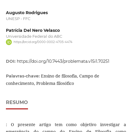
Augusto Rodrigues
UNESP - FFC
Patrícia Del Nero Velasco
Universidade Federal do ABC
https://orcid.org/0000-0002-4705-4474
DOI:
https://doi.org/10.7443/problemata.v15i1.70251
Ensino de filosofia, Campo de
Palavras-chave:
conhecimento, Problema filosófico
RESUMO
: O presente artigo tem como objetivo investigar a
emergência do campo do Ensino de Filosofia como