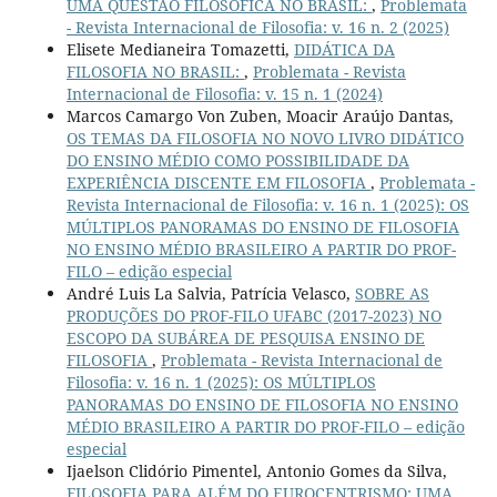
UMA QUESTÃO FILOSÓFICA NO BRASIL:
,
Problemata
- Revista Internacional de Filosofia: v. 16 n. 2 (2025)
Elisete Medianeira Tomazetti,
DIDÁTICA DA
FILOSOFIA NO BRASIL:
,
Problemata - Revista
Internacional de Filosofia: v. 15 n. 1 (2024)
Marcos Camargo Von Zuben, Moacir Araújo Dantas,
OS TEMAS DA FILOSOFIA NO NOVO LIVRO DIDÁTICO
DO ENSINO MÉDIO COMO POSSIBILIDADE DA
EXPERIÊNCIA DISCENTE EM FILOSOFIA
,
Problemata -
Revista Internacional de Filosofia: v. 16 n. 1 (2025): OS
MÚLTIPLOS PANORAMAS DO ENSINO DE FILOSOFIA
NO ENSINO MÉDIO BRASILEIRO A PARTIR DO PROF-
FILO – edição especial
André Luis La Salvia, Patrícia Velasco,
SOBRE AS
PRODUÇÕES DO PROF-FILO UFABC (2017-2023) NO
ESCOPO DA SUBÁREA DE PESQUISA ENSINO DE
FILOSOFIA
,
Problemata - Revista Internacional de
Filosofia: v. 16 n. 1 (2025): OS MÚLTIPLOS
PANORAMAS DO ENSINO DE FILOSOFIA NO ENSINO
MÉDIO BRASILEIRO A PARTIR DO PROF-FILO – edição
especial
Ijaelson Clidório Pimentel, Antonio Gomes da Silva,
FILOSOFIA PARA ALÉM DO EUROCENTRISMO: UMA