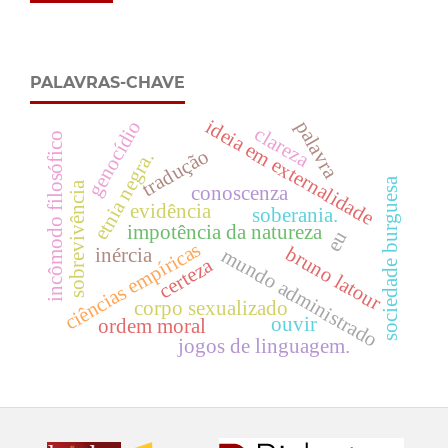
PALAVRAS-CHAVE
ideia em externalidade
genocídio
palavra
clareza
incômodo filosófico
tradução
etnia negra.
sociedade burguesa
sobrevivência
conoscenza
evidência
soberania.
impotência da natureza
eu
ciências empíricas
bruno latour
mundo administrado
inércia
certeza
corpo sexualizado
ouvir
ordem moral
jogos de linguagem.