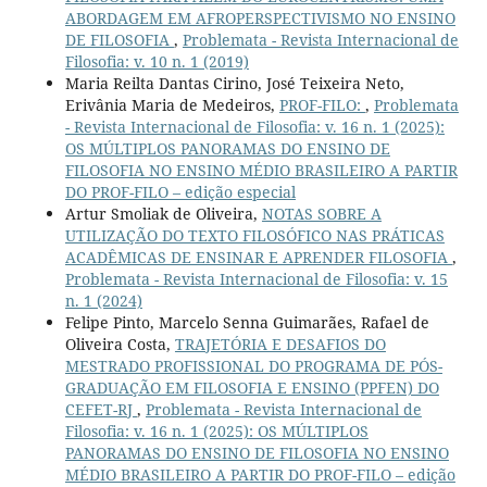
ABORDAGEM EM AFROPERSPECTIVISMO NO ENSINO
DE FILOSOFIA
,
Problemata - Revista Internacional de
Filosofia: v. 10 n. 1 (2019)
Maria Reilta Dantas Cirino, José Teixeira Neto,
Erivânia Maria de Medeiros,
PROF-FILO:
,
Problemata
- Revista Internacional de Filosofia: v. 16 n. 1 (2025):
OS MÚLTIPLOS PANORAMAS DO ENSINO DE
FILOSOFIA NO ENSINO MÉDIO BRASILEIRO A PARTIR
DO PROF-FILO – edição especial
Artur Smoliak de Oliveira,
NOTAS SOBRE A
UTILIZAÇÃO DO TEXTO FILOSÓFICO NAS PRÁTICAS
ACADÊMICAS DE ENSINAR E APRENDER FILOSOFIA
,
Problemata - Revista Internacional de Filosofia: v. 15
n. 1 (2024)
Felipe Pinto, Marcelo Senna Guimarães, Rafael de
Oliveira Costa,
TRAJETÓRIA E DESAFIOS DO
MESTRADO PROFISSIONAL DO PROGRAMA DE PÓS-
GRADUAÇÃO EM FILOSOFIA E ENSINO (PPFEN) DO
CEFET-RJ
,
Problemata - Revista Internacional de
Filosofia: v. 16 n. 1 (2025): OS MÚLTIPLOS
PANORAMAS DO ENSINO DE FILOSOFIA NO ENSINO
MÉDIO BRASILEIRO A PARTIR DO PROF-FILO – edição