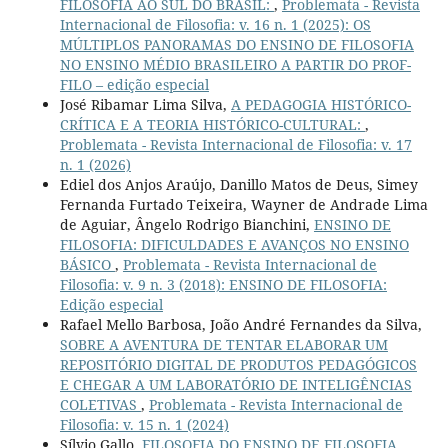
FILOSOFIA AO SUL DO BRASIL:
,
Problemata - Revista
Internacional de Filosofia: v. 16 n. 1 (2025): OS
MÚLTIPLOS PANORAMAS DO ENSINO DE FILOSOFIA
NO ENSINO MÉDIO BRASILEIRO A PARTIR DO PROF-
FILO – edição especial
José Ribamar Lima Silva,
A PEDAGOGIA HISTÓRICO-
CRÍTICA E A TEORIA HISTÓRICO-CULTURAL:
,
Problemata - Revista Internacional de Filosofia: v. 17
n. 1 (2026)
Ediel dos Anjos Araújo, Danillo Matos de Deus, Simey
Fernanda Furtado Teixeira, Wayner de Andrade Lima
de Aguiar, Ângelo Rodrigo Bianchini,
ENSINO DE
FILOSOFIA: DIFICULDADES E AVANÇOS NO ENSINO
BÁSICO
,
Problemata - Revista Internacional de
Filosofia: v. 9 n. 3 (2018): ENSINO DE FILOSOFIA:
Edição especial
Rafael Mello Barbosa, João André Fernandes da Silva,
SOBRE A AVENTURA DE TENTAR ELABORAR UM
REPOSITÓRIO DIGITAL DE PRODUTOS PEDAGÓGICOS
E CHEGAR A UM LABORATÓRIO DE INTELIGÊNCIAS
COLETIVAS
,
Problemata - Revista Internacional de
Filosofia: v. 15 n. 1 (2024)
Sílvio Gallo,
FILOSOFIA DO ENSINO DE FILOSOFIA
,