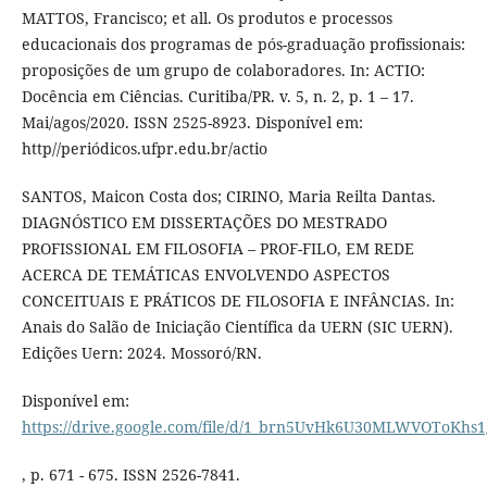
MATTOS, Francisco; et all. Os produtos e processos
educacionais dos programas de pós-graduação profissionais:
proposições de um grupo de colaboradores. In: ACTIO:
Docência em Ciências. Curitiba/PR. v. 5, n. 2, p. 1 – 17.
Mai/agos/2020. ISSN 2525-8923. Disponível em:
http//periódicos.ufpr.edu.br/actio
SANTOS, Maicon Costa dos; CIRINO, Maria Reilta Dantas.
DIAGNÓSTICO EM DISSERTAÇÕES DO MESTRADO
PROFISSIONAL EM FILOSOFIA – PROF-FILO, EM REDE
ACERCA DE TEMÁTICAS ENVOLVENDO ASPECTOS
CONCEITUAIS E PRÁTICOS DE FILOSOFIA E INFÂNCIAS. In:
Anais do Salão de Iniciação Científica da UERN (SIC UERN).
Edições Uern: 2024. Mossoró/RN.
Disponível em:
https://drive.google.com/file/d/1_brn5UvHk6U30MLWVOToKhs
, p. 671 - 675. ISSN 2526-7841.