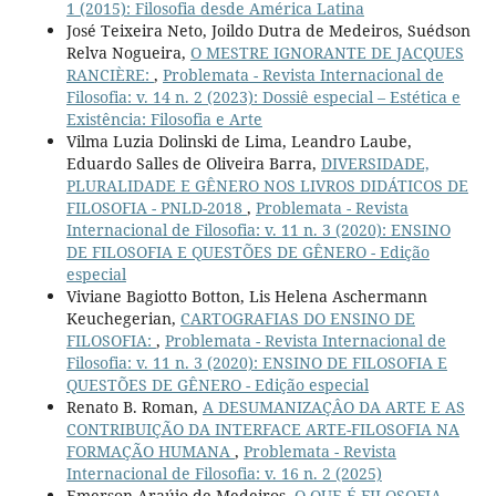
1 (2015): Filosofia desde América Latina
José Teixeira Neto, Joildo Dutra de Medeiros, Suédson
Relva Nogueira,
O MESTRE IGNORANTE DE JACQUES
RANCIÈRE:
,
Problemata - Revista Internacional de
Filosofia: v. 14 n. 2 (2023): Dossiê especial – Estética e
Existência: Filosofia e Arte
Vilma Luzia Dolinski de Lima, Leandro Laube,
Eduardo Salles de Oliveira Barra,
DIVERSIDADE,
PLURALIDADE E GÊNERO NOS LIVROS DIDÁTICOS DE
FILOSOFIA - PNLD-2018
,
Problemata - Revista
Internacional de Filosofia: v. 11 n. 3 (2020): ENSINO
DE FILOSOFIA E QUESTÕES DE GÊNERO - Edição
especial
Viviane Bagiotto Botton, Lis Helena Aschermann
Keuchegerian,
CARTOGRAFIAS DO ENSINO DE
FILOSOFIA:
,
Problemata - Revista Internacional de
Filosofia: v. 11 n. 3 (2020): ENSINO DE FILOSOFIA E
QUESTÕES DE GÊNERO - Edição especial
Renato B. Roman,
A DESUMANIZAÇÂO DA ARTE E AS
CONTRIBUIÇÃO DA INTERFACE ARTE-FILOSOFIA NA
FORMAÇÃO HUMANA
,
Problemata - Revista
Internacional de Filosofia: v. 16 n. 2 (2025)
Emerson Araújo de Medeiros,
O QUE É FILOSOFIA