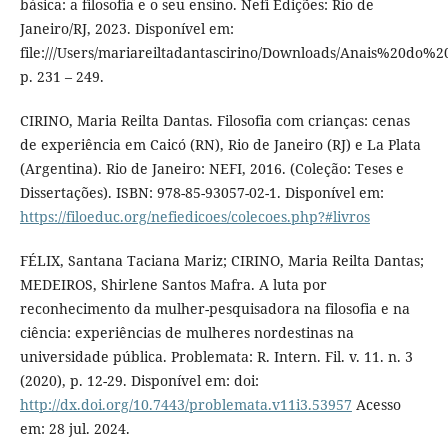
básica: a filosofia e o seu ensino. Nefi Edições: Rio de
Janeiro/RJ, 2023. Disponível em:
file:///Users/mariareiltadantascirino/Downloads/Anais%20
p. 231 – 249.
CIRINO, Maria Reilta Dantas. Filosofia com crianças: cenas
de experiência em Caicó (RN), Rio de Janeiro (RJ) e La Plata
(Argentina). Rio de Janeiro: NEFI, 2016. (Coleção: Teses e
Dissertações). ISBN: 978-85-93057-02-1. Disponível em:
https://filoeduc.org/nefiedicoes/colecoes.php?#livros
FÉLIX, Santana Taciana Mariz; CIRINO, Maria Reilta Dantas;
MEDEIROS, Shirlene Santos Mafra. A luta por
reconhecimento da mulher-pesquisadora na filosofia e na
ciência: experiências de mulheres nordestinas na
universidade pública. Problemata: R. Intern. Fil. v. 11. n. 3
(2020), p. 12-29. Disponível em: doi:
http://dx.doi.org/10.7443/problemata.v11i3.53957
Acesso
em: 28 jul. 2024.