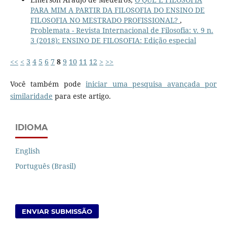
PARA MIM A PARTIR DA FILOSOFIA DO ENSINO DE
FILOSOFIA NO MESTRADO PROFISSIONAL?
,
Problemata - Revista Internacional de Filosofia: v. 9 n.
3 (2018): ENSINO DE FILOSOFIA: Edição especial
<<
<
3
4
5
6
7
8
9
10
11
12
>
>>
Você também pode
iniciar uma pesquisa avançada por
similaridade
para este artigo.
IDIOMA
English
Português (Brasil)
ENVIAR SUBMISSÃO