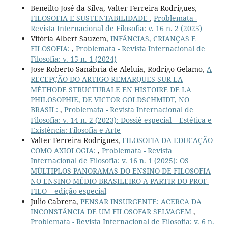
Beneilto José da Silva, Valter Ferreira Rodrigues,
FILOSOFIA E SUSTENTABILIDADE
,
Problemata -
Revista Internacional de Filosofia: v. 16 n. 2 (2025)
Vitória Albert Sauzem,
INFÂNCIAS, CRIANÇAS E
FILOSOFIA:
,
Problemata - Revista Internacional de
Filosofia: v. 15 n. 1 (2024)
Jose Roberto Sanábria de Aleluia, Rodrigo Gelamo,
A
RECEPÇÃO DO ARTIGO REMARQUES SUR LA
MÉTHODE STRUCTURALE EN HISTOIRE DE LA
PHILOSOPHIE, DE VICTOR GOLDSCHMIDT, NO
BRASIL:
,
Problemata - Revista Internacional de
Filosofia: v. 14 n. 2 (2023): Dossiê especial – Estética e
Existência: Filosofia e Arte
Valter Ferreira Rodrigues,
FILOSOFIA DA EDUCAÇÃO
COMO AXIOLOGIA:
,
Problemata - Revista
Internacional de Filosofia: v. 16 n. 1 (2025): OS
MÚLTIPLOS PANORAMAS DO ENSINO DE FILOSOFIA
NO ENSINO MÉDIO BRASILEIRO A PARTIR DO PROF-
FILO – edição especial
Julio Cabrera,
PENSAR INSURGENTE: ACERCA DA
INCONSTÂNCIA DE UM FILOSOFAR SELVAGEM
,
Problemata - Revista Internacional de Filosofia: v. 6 n.