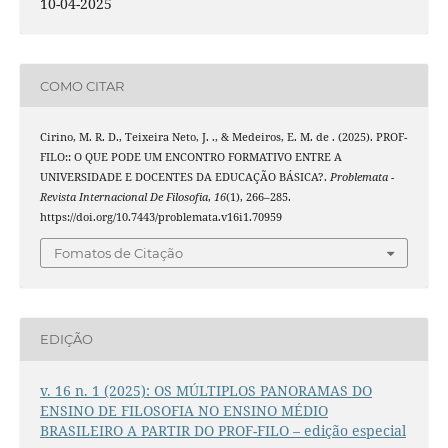
10-04-2025
COMO CITAR
Cirino, M. R. D., Teixeira Neto, J. ., & Medeiros, E. M. de . (2025). PROF-
FILO:: O QUE PODE UM ENCONTRO FORMATIVO ENTRE A
UNIVERSIDADE E DOCENTES DA EDUCAÇÃO BÁSICA?.
Problemata -
Revista Internacional De Filosofia
,
16
(1), 266–285.
https://doi.org/10.7443/problemata.v16i1.70959
Fomatos de Citação
EDIÇÃO
v. 16 n. 1 (2025): OS MÚLTIPLOS PANORAMAS DO
ENSINO DE FILOSOFIA NO ENSINO MÉDIO
BRASILEIRO A PARTIR DO PROF-FILO – edição especial