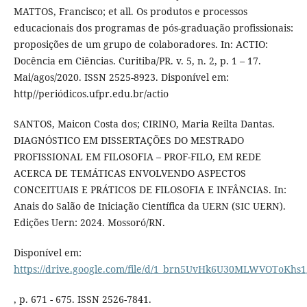
MATTOS, Francisco; et all. Os produtos e processos
educacionais dos programas de pós-graduação profissionais:
proposições de um grupo de colaboradores. In: ACTIO:
Docência em Ciências. Curitiba/PR. v. 5, n. 2, p. 1 – 17.
Mai/agos/2020. ISSN 2525-8923. Disponível em:
http//periódicos.ufpr.edu.br/actio
SANTOS, Maicon Costa dos; CIRINO, Maria Reilta Dantas.
DIAGNÓSTICO EM DISSERTAÇÕES DO MESTRADO
PROFISSIONAL EM FILOSOFIA – PROF-FILO, EM REDE
ACERCA DE TEMÁTICAS ENVOLVENDO ASPECTOS
CONCEITUAIS E PRÁTICOS DE FILOSOFIA E INFÂNCIAS. In:
Anais do Salão de Iniciação Científica da UERN (SIC UERN).
Edições Uern: 2024. Mossoró/RN.
Disponível em:
https://drive.google.com/file/d/1_brn5UvHk6U30MLWVOToKhs
, p. 671 - 675. ISSN 2526-7841.