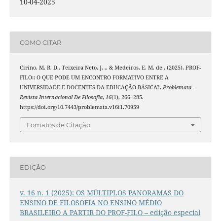
10-04-2025
COMO CITAR
Cirino, M. R. D., Teixeira Neto, J. ., & Medeiros, E. M. de . (2025). PROF-
FILO:: O QUE PODE UM ENCONTRO FORMATIVO ENTRE A
UNIVERSIDADE E DOCENTES DA EDUCAÇÃO BÁSICA?.
Problemata -
Revista Internacional De Filosofia
,
16
(1), 266–285.
https://doi.org/10.7443/problemata.v16i1.70959
Fomatos de Citação
EDIÇÃO
v. 16 n. 1 (2025): OS MÚLTIPLOS PANORAMAS DO
ENSINO DE FILOSOFIA NO ENSINO MÉDIO
BRASILEIRO A PARTIR DO PROF-FILO – edição especial