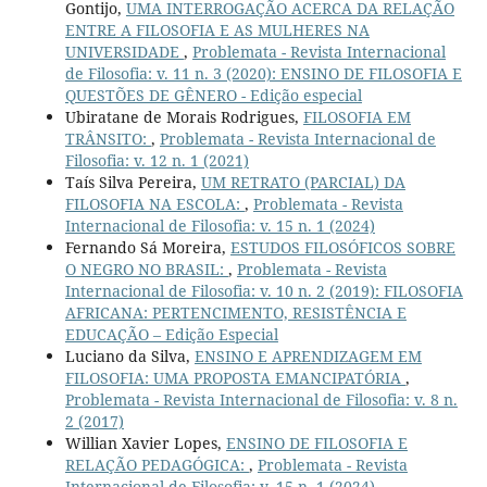
Gontijo,
UMA INTERROGAÇÃO ACERCA DA RELAÇÃO
ENTRE A FILOSOFIA E AS MULHERES NA
UNIVERSIDADE
,
Problemata - Revista Internacional
de Filosofia: v. 11 n. 3 (2020): ENSINO DE FILOSOFIA E
QUESTÕES DE GÊNERO - Edição especial
Ubiratane de Morais Rodrigues,
FILOSOFIA EM
TRÂNSITO:
,
Problemata - Revista Internacional de
Filosofia: v. 12 n. 1 (2021)
Taís Silva Pereira,
UM RETRATO (PARCIAL) DA
FILOSOFIA NA ESCOLA:
,
Problemata - Revista
Internacional de Filosofia: v. 15 n. 1 (2024)
Fernando Sá Moreira,
ESTUDOS FILOSÓFICOS SOBRE
O NEGRO NO BRASIL:
,
Problemata - Revista
Internacional de Filosofia: v. 10 n. 2 (2019): FILOSOFIA
AFRICANA: PERTENCIMENTO, RESISTÊNCIA E
EDUCAÇÃO – Edição Especial
Luciano da Silva,
ENSINO E APRENDIZAGEM EM
FILOSOFIA: UMA PROPOSTA EMANCIPATÓRIA
,
Problemata - Revista Internacional de Filosofia: v. 8 n.
2 (2017)
Willian Xavier Lopes,
ENSINO DE FILOSOFIA E
RELAÇÃO PEDAGÓGICA:
,
Problemata - Revista
Internacional de Filosofia: v. 15 n. 1 (2024)