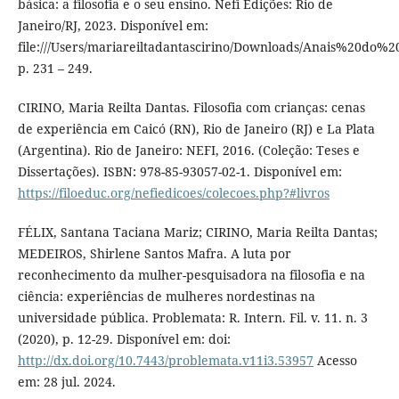
básica: a filosofia e o seu ensino. Nefi Edições: Rio de
Janeiro/RJ, 2023. Disponível em:
file:///Users/mariareiltadantascirino/Downloads/Anais%20
p. 231 – 249.
CIRINO, Maria Reilta Dantas. Filosofia com crianças: cenas
de experiência em Caicó (RN), Rio de Janeiro (RJ) e La Plata
(Argentina). Rio de Janeiro: NEFI, 2016. (Coleção: Teses e
Dissertações). ISBN: 978-85-93057-02-1. Disponível em:
https://filoeduc.org/nefiedicoes/colecoes.php?#livros
FÉLIX, Santana Taciana Mariz; CIRINO, Maria Reilta Dantas;
MEDEIROS, Shirlene Santos Mafra. A luta por
reconhecimento da mulher-pesquisadora na filosofia e na
ciência: experiências de mulheres nordestinas na
universidade pública. Problemata: R. Intern. Fil. v. 11. n. 3
(2020), p. 12-29. Disponível em: doi:
http://dx.doi.org/10.7443/problemata.v11i3.53957
Acesso
em: 28 jul. 2024.