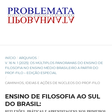
INÍCIO
/
ARQUIVOS
/
V. 16 N. 1 (2025): OS MÚLTIPLOS PANORAMAS DO ENSINO DE
FILOSOFIA NO ENSINO MÉDIO BRASILEIRO A PARTIR DO
PROF-FILO – EDIÇÃO ESPECIAL
/
CAMINHOS, IDEIAS E AÇÕES DE NÚCLEOS DO PROF-FILO
ENSINO DE FILOSOFIA AO SUL
DO BRASIL:
REFLEXÕES, PRÁTICAS E APRENDIZAGENS NOS PRIMEIROS