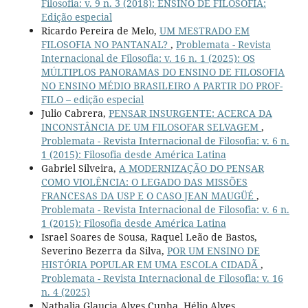
Filosofia: v. 9 n. 3 (2018): ENSINO DE FILOSOFIA:
Edição especial
Ricardo Pereira de Melo,
UM MESTRADO EM
FILOSOFIA NO PANTANAL?
,
Problemata - Revista
Internacional de Filosofia: v. 16 n. 1 (2025): OS
MÚLTIPLOS PANORAMAS DO ENSINO DE FILOSOFIA
NO ENSINO MÉDIO BRASILEIRO A PARTIR DO PROF-
FILO – edição especial
Julio Cabrera,
PENSAR INSURGENTE: ACERCA DA
INCONSTÂNCIA DE UM FILOSOFAR SELVAGEM
,
Problemata - Revista Internacional de Filosofia: v. 6 n.
1 (2015): Filosofia desde América Latina
Gabriel Silveira,
A MODERNIZAÇÃO DO PENSAR
COMO VIOLÊNCIA: O LEGADO DAS MISSÕES
FRANCESAS DA USP E O CASO JEAN MAUGÜÉ
,
Problemata - Revista Internacional de Filosofia: v. 6 n.
1 (2015): Filosofia desde América Latina
Israel Soares de Sousa, Raquel Leão de Bastos,
Severino Bezerra da Silva,
POR UM ENSINO DE
HISTÓRIA POPULAR EM UMA ESCOLA CIDADÃ
,
Problemata - Revista Internacional de Filosofia: v. 16
n. 4 (2025)
Nathalia Glaucia Alves Cunha, Hélio Alves