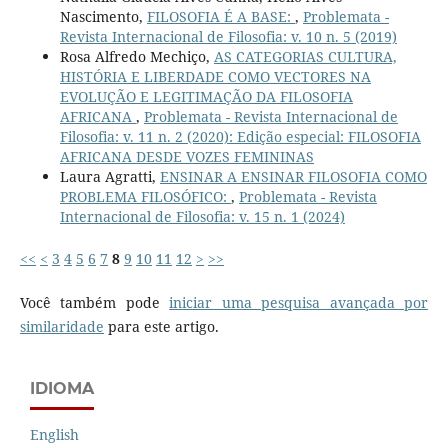
Nascimento,
FILOSOFIA É A BASE:
,
Problemata -
Revista Internacional de Filosofia: v. 10 n. 5 (2019)
Rosa Alfredo Mechiço,
AS CATEGORIAS CULTURA,
HISTÓRIA E LIBERDADE COMO VECTORES NA
EVOLUÇÃO E LEGITIMAÇÃO DA FILOSOFIA
AFRICANA
,
Problemata - Revista Internacional de
Filosofia: v. 11 n. 2 (2020): Edição especial: FILOSOFIA
AFRICANA DESDE VOZES FEMININAS
Laura Agratti,
ENSINAR A ENSINAR FILOSOFIA COMO
PROBLEMA FILOSÓFICO:
,
Problemata - Revista
Internacional de Filosofia: v. 15 n. 1 (2024)
<<
<
3
4
5
6
7
8
9
10
11
12
>
>>
Você também pode
iniciar uma pesquisa avançada por
similaridade
para este artigo.
IDIOMA
English