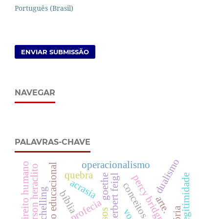
Português (Brasil)
ENVIAR SUBMISSÃO
NAVEGAR
PALAVRAS-CHAVE
dualismo
operacionalismo
direito humano
produto educacional
ayrson heraclito
quebra
herbert feigl
goethe
legitimidade
percy bridgman
acrasia
schelling
bíblia
arte.
profecia