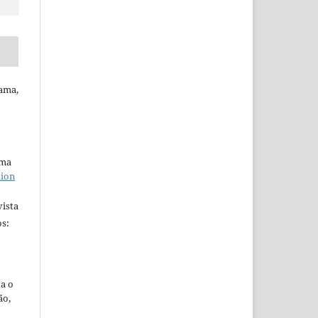
ama,
uma
tion
ista
s:
ta o
ão,