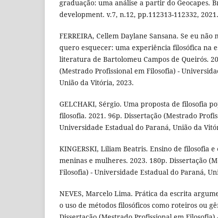
graduação: uma análise a partir do Geocapes. Br
development. v.7, n.12, pp.112313-112332, 2021
FERREIRA, Cellem Daylane Sansana. Se eu não
quero esquecer: uma experiência filosófica na es
literatura de Bartolomeu Campos de Queirós. 20
(Mestrado Profissional em Filosofia) - Universid
União da Vitória, 2023.
GELCHAKI, Sérgio. Uma proposta de filosofia po
filosofia. 2021. 96p. Dissertação (Mestrado Profis
Universidade Estadual do Paraná, União da Vitór
KINGERSKI, Liliam Beatris. Ensino de filosofia e
meninas e mulheres. 2023. 180p. Dissertação (M
Filosofia) - Universidade Estadual do Paraná, Uni
NEVES, Marcelo Lima. Prática da escrita argume
o uso de métodos filosóficos como roteiros ou gê
Dissertação (Mestrado Profissional em Filosofia)