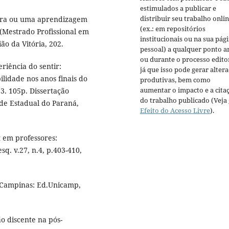
estimulados a publicar e
distribuir seu trabalho onli
erra ou uma aprendizagem
(ex.: em repositórios
(Mestrado Profissional em
institucionais ou na sua pág
ão da Vitória, 202.
pessoal) a qualquer ponto a
ou durante o processo editor
riência do sentir:
já que isso pode gerar alter
lidade nos anos finais do
produtivas, bem como
aumentar o impacto e a cita
3. 105p. Dissertação
do trabalho publicado (Veja
ade Estadual do Paraná,
Efeito do Acesso Livre
).
em professores:
esq. v.27, n.4, p.403-410,
s. Campinas: Ed.Unicamp,
o discente na pós-