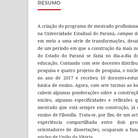
RESUMO
A criação do programa de mestrado profissional
na Universidade Estadual do Paraná,
campus
de
em meio a uma série de transformações, desaf
de um período em que a construção da mais no
do Estado do Paraná se fazia no dia-a-dia do
educação. Contando com sete docentes distribu
pesquisa e quatro projetos de pesquisa, o núcl
no ano de 2017 e recebeu 10 docentes-estu
básica de ensino. Agora, com sete turmas ao lo
cabem algumas ponderações sobre a construç
núcleo, algumas especificidades e reflexões
mestrado que está sempre em construção, já
ensino de Filosofia. Trata-se, por fim, de um ar
experiência compartilhada entre dois pr
orientadores de dissertações, ocuparam a fu
núcleo de União da Vitória.