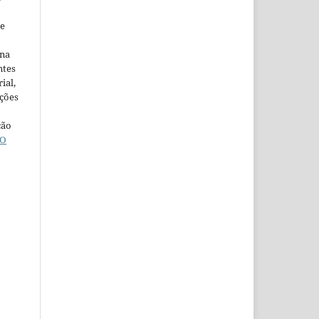
ne
ina
ntes
ial,
ações
ção
O