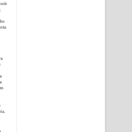
 sob
s
lho
oria
ra
s
a
a
em
m
e
ta.
o