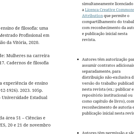
simultaneamente licenciado
a
Licença Creative Common
Attribution
que permite o
compartilhamento do traba
com reconhecimento da aut
ensino de filosofia: uma
e publicação inicial nesta
(Mestrado Profissional em
revista.
ão da Vitória, 2020.
de: Mulheres na carreira
Autores têm autorização pa
17. Cadernos de filosofia
assumir contratos adicionai
separadamente, para
distribuição não-exclusiva d
a experiência de ensino
versão do trabalho publicad
nesta revista (ex.: publicar 
912-1926). 2023. 105p.
repositório institucional ou
 - Universidade Estadual
como capítulo de livro), co
reconhecimento de autoria 
publicação inicial nesta revis
a área 51 – Ciências e
ES, 20 e 21 de novembro
Autores têm permissão e sã