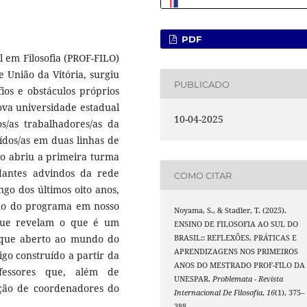
PDF
 em Filosofia (PROF-FILO)
 União da Vitória, surgiu
PUBLICADO
ios e obstáculos próprios
va universidade estadual
10-04-2025
s/as trabalhadores/as da
ídos/as em duas linhas de
eo abriu a primeira turma
dantes advindos da rede
COMO CITAR
ngo dos últimos oito anos,
ão do programa em nosso
Noyama, S., & Stadler, T. (2025).
 que revelam o que é um
ENSINO DE FILOSOFIA AO SUL DO
 que aberto ao mundo do
BRASIL:: REFLEXÕES, PRÁTICAS E
APRENDIZAGENS NOS PRIMEIROS
tigo construído a partir da
ANOS DO MESTRADO PROF-FILO DA
ofessores que, além de
UNESPAR.
Problemata - Revista
nção de coordenadores do
Internacional De Filosofia
,
16
(1), 375–
388.