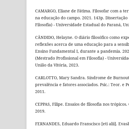
CAMARGO, Eliane de Fátima. Filosofar com a t
na educação do campo. 2021. 143p. Dissertação 
Filosofia) - Universidade Estadual do Paraná, Uni
CÂNDIDO, Helayne. O diário filosófico como expe
reflexões acerca de uma educação para a sensibi
Ensino Fundamental I, durante a pandemia. 202
(Mestrado Profissional em Filosofia) - Universid
União da Vitória, 2023.
CARLOTTO, Mary Sandra. Síndrome de Burnout 
prevalência e fatores associados. Psic.: Teor. e P
2011.
CEPPAS, Filipe. Ensaios de filosofia nos trópico
2019.
FERNANDES, Eduardo Franscisco [eti alii]. Evasã