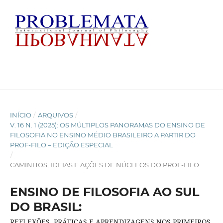
INÍCIO
/
ARQUIVOS
/
V. 16 N. 1 (2025): OS MÚLTIPLOS PANORAMAS DO ENSINO DE
FILOSOFIA NO ENSINO MÉDIO BRASILEIRO A PARTIR DO
PROF-FILO – EDIÇÃO ESPECIAL
/
CAMINHOS, IDEIAS E AÇÕES DE NÚCLEOS DO PROF-FILO
ENSINO DE FILOSOFIA AO SUL
DO BRASIL:
REFLEXÕES, PRÁTICAS E APRENDIZAGENS NOS PRIMEIROS