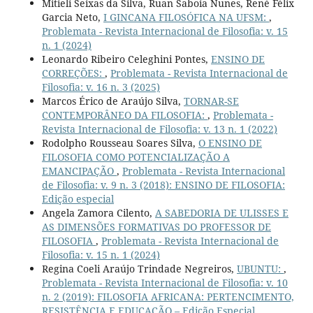
Mitieli Seixas da Silva, Ruan Saboia Nunes, René Félix
Garcia Neto,
I GINCANA FILOSÓFICA NA UFSM:
,
Problemata - Revista Internacional de Filosofia: v. 15
n. 1 (2024)
Leonardo Ribeiro Celeghini Pontes,
ENSINO DE
CORREÇÕES:
,
Problemata - Revista Internacional de
Filosofia: v. 16 n. 3 (2025)
Marcos Érico de Araújo Silva,
TORNAR-SE
CONTEMPORÂNEO DA FILOSOFIA:
,
Problemata -
Revista Internacional de Filosofia: v. 13 n. 1 (2022)
Rodolpho Rousseau Soares Silva,
O ENSINO DE
FILOSOFIA COMO POTENCIALIZAÇÃO A
EMANCIPAÇÃO
,
Problemata - Revista Internacional
de Filosofia: v. 9 n. 3 (2018): ENSINO DE FILOSOFIA:
Edição especial
Angela Zamora Cilento,
A SABEDORIA DE ULISSES E
AS DIMENSÕES FORMATIVAS DO PROFESSOR DE
FILOSOFIA
,
Problemata - Revista Internacional de
Filosofia: v. 15 n. 1 (2024)
Regina Coeli Araújo Trindade Negreiros,
UBUNTU:
,
Problemata - Revista Internacional de Filosofia: v. 10
n. 2 (2019): FILOSOFIA AFRICANA: PERTENCIMENTO,
RESISTÊNCIA E EDUCAÇÃO – Edição Especial