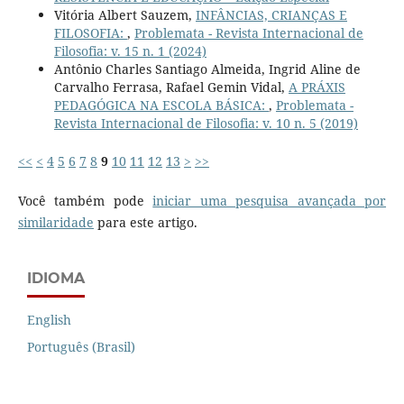
Vitória Albert Sauzem,
INFÂNCIAS, CRIANÇAS E
FILOSOFIA:
,
Problemata - Revista Internacional de
Filosofia: v. 15 n. 1 (2024)
Antônio Charles Santiago Almeida, Ingrid Aline de
Carvalho Ferrasa, Rafael Gemin Vidal,
A PRÁXIS
PEDAGÓGICA NA ESCOLA BÁSICA:
,
Problemata -
Revista Internacional de Filosofia: v. 10 n. 5 (2019)
<<
<
4
5
6
7
8
9
10
11
12
13
>
>>
Você também pode
iniciar uma pesquisa avançada por
similaridade
para este artigo.
IDIOMA
English
Português (Brasil)