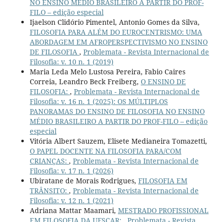
NO ENSINO MÉDIO BRASILEIRO A PARTIR DO PROF-
FILO – edição especial
Ijaelson Clidório Pimentel, Antonio Gomes da Silva,
FILOSOFIA PARA ALÉM DO EUROCENTRISMO: UMA
ABORDAGEM EM AFROPERSPECTIVISMO NO ENSINO
DE FILOSOFIA
,
Problemata - Revista Internacional de
Filosofia: v. 10 n. 1 (2019)
Maria Leda Melo Lustosa Pereira, Fabio Caires
Correia, Leandro Beck Freiberg,
O ENSINO DE
FILOSOFIA:
,
Problemata - Revista Internacional de
Filosofia: v. 16 n. 1 (2025): OS MÚLTIPLOS
PANORAMAS DO ENSINO DE FILOSOFIA NO ENSINO
MÉDIO BRASILEIRO A PARTIR DO PROF-FILO – edição
especial
Vitória Albert Sauzem, Elisete Medianeira Tomazetti,
O PAPEL DOCENTE NA FILOSOFIA PARA/COM
CRIANÇAS:
,
Problemata - Revista Internacional de
Filosofia: v. 17 n. 1 (2026)
Ubiratane de Morais Rodrigues,
FILOSOFIA EM
TRÂNSITO:
,
Problemata - Revista Internacional de
Filosofia: v. 12 n. 1 (2021)
Adriana Mattar Maamari,
MESTRADO PROFISSIONAL
EM FILOSOFIA DA UFSCAR:
,
Problemata - Revista