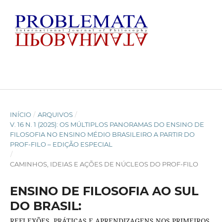
INÍCIO
/
ARQUIVOS
/
V. 16 N. 1 (2025): OS MÚLTIPLOS PANORAMAS DO ENSINO DE
FILOSOFIA NO ENSINO MÉDIO BRASILEIRO A PARTIR DO
PROF-FILO – EDIÇÃO ESPECIAL
/
CAMINHOS, IDEIAS E AÇÕES DE NÚCLEOS DO PROF-FILO
ENSINO DE FILOSOFIA AO SUL
DO BRASIL:
REFLEXÕES, PRÁTICAS E APRENDIZAGENS NOS PRIMEIROS