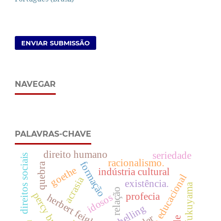
ENVIAR SUBMISSÃO
NAVEGAR
PALAVRAS-CHAVE
direito humano
seriedade
direitos sociais
racionalismo.
formação
quebra
goethe
indústria cultural
produto educacional
acrasia
existência.
francis fukuyama
relação
profecia
idosos
herbert feigl
schelling