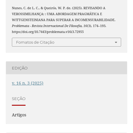
Nunes, C. de L. C., & Queirós, W. P. de. (2025). REVISANDO A
VEROSSIMILHANÇA: : UMA ABORDAGEM PRAGMÁTICA E
WITTGENSTEINIANA PARA SUPERAR A INCOMENSURABILIDADE.
Problemata - Revista Internacional De Filosofia
,
16
(3), 174–193.
https://doi.org/10.7443/problemata.v16i3.72955
Fomatos de Citação
EDIÇÃO
v. 16 n. 3 (2025)
SEÇÃO
Artigos