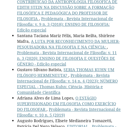
CONTRIBUIÇÃO DA ANTROPOLOGIA FILOSÓFICA DE
EDITH STEIN NA DISCUSSÃO SOBRE A FORMAÇÃO
FILOSÓFICA E PEDAGÓGICA DO PROFESSOR DE
FILOSOFIA
,
Problemata - Revista Internacional de
Filosofia: v. 9 n. 3 (2018): ENSINO DE FILOSOFIA:
Edição especial
Santana Taciana Mariz Félix, Maria Reilta, Shirlene
Mafra,
A LUTA POR RECONHECIMENTO DA MULHER-
PESQUISADORA NA FILOSOFIA E NA CIÊNCIA:
,
Problemata - Revista Internacional de Filosofia: v. 11
n. 3 (2020): ENSINO DE FILOSOFIA E QUESTÕES DE
GÊNERO - Edição especial
Gustavo Silvano Batista,
SERIA THOMAS KUHN UM
FILÓSOFO HERMENEUTA?
,
Problemata - Revista
Internacional de Filosofia: v. 14 n. 4 (2023): NÚMERO
ESPECIAL - Thomas Kuhn: Ciência, História e
Comunidade Científica
Adriana Alves de Lima Lopes,
O ESTÁGIO
SUPERVISIONADO EM FILOSOFIA COMO EXERCÍCIO
DO FILOSOFAR
,
Problemata - Revista Internacional de
Filosofia: v. 10 n. 5 (2019)
Augusto Rodrigues, Elisete Medianeira Tomazetti,
Patrícia Del Nero Velasco,
EDITORIAL
,
Problemata -