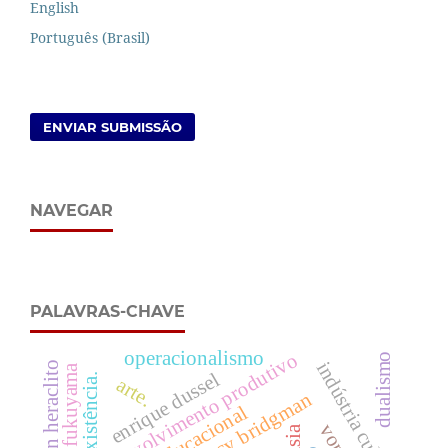
English
Português (Brasil)
ENVIAR SUBMISSÃO
NAVEGAR
PALAVRAS-CHAVE
operacionalismo
desenvolvimento produtivo
dualismo
indústria cultural
ayrson heraclito
francis fukuyama
enrique dussel
existência.
arte.
percy bridgman