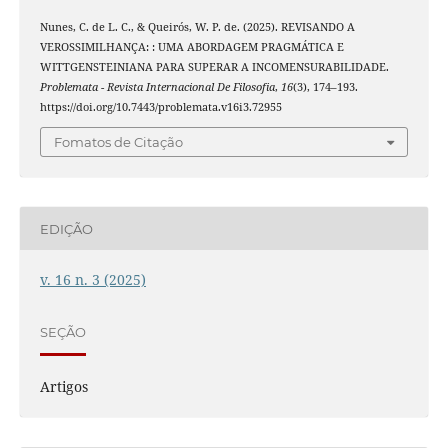
Nunes, C. de L. C., & Queirós, W. P. de. (2025). REVISANDO A
VEROSSIMILHANÇA: : UMA ABORDAGEM PRAGMÁTICA E
WITTGENSTEINIANA PARA SUPERAR A INCOMENSURABILIDADE.
Problemata - Revista Internacional De Filosofia
,
16
(3), 174–193.
https://doi.org/10.7443/problemata.v16i3.72955
Fomatos de Citação
EDIÇÃO
v. 16 n. 3 (2025)
SEÇÃO
Artigos