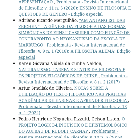
APRESENTAÇÃO
,
Problemata - Revista Internacional
de Filosofia: v. 11 n. 3 (2020): ENSINO DE FILOSOFIA E
QUESTÕES DE GÊNERO - Edição especial
Adriano Ricardo Mergulhão,
“AM ANFANG IST DAS
ZEICHEN” – A GÊNESE DA FILOSOFIA DAS FORMAS
SIMBÓLICAS DE ERNST CASSIRER COMO FUNÇÃO DE
CONTRAPONTO AO NEOKANTISMO DA ESCOLA DE
MARBURGO
,
Problemata - Revista Internacional de
Filosofia: v. 9 n. 1 (2018): A FILOSOFIA ALEMÃ: Edição
especial
Karen Giovana Videla da Cunha Naidon,
NATURALISMO, TAREFA E STATUS DA FILOSOFIA E
OS PROJETOS FILOSÓFICOS DE QUINE
,
Problemata -
Revista Internacional de Filosofia: v. 8 n. 2 (2017)
Artur Smoliak de Oliveira,
NOTAS SOBRE A
UTILIZAÇÃO DO TEXTO FILOSÓFICO NAS PRÁTICAS
ACADÊMICAS DE ENSINAR E APRENDER FILOSOFIA
,
Problemata - Revista Internacional de Filosofia: v. 15
n. 1 (2024)
Pedro Henrique Nogueira Pizzutti, Gelson Liston,
O
PROJETO LÓGICO-LINGUÍSTICO E EPISTEMOLÓGICO
DO AUFBAU DE RUDOLF CARNAP
,
Problemata -
Revista Internacional de Filosofia: v. 10 n. 5 (2019)