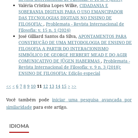
Valéria Cristina Lopes Wilke,
CIDADANIA E
SOBERANIA DIGITAIS PARA O USO EMANCIPADOR
DAS TECNOLOGIAS DIGITAIS NO ENSINO DE
FILOSOFIA:
,
Problemata - Revista Internacional de
Filosofia: v. 15 n. 1 (2024)
José Gilliard Santos da Silva,
APONTAMENTOS PARA
CONSTRUÇÃO DE UMA METODOLOGIA DE ENSINO DE
FILOSOFIA A PARTIR DO INTERACIONISMO
SIMBÓLICO DE GEORGE HERBERT MEAD E DO AGIR
COMUNICATIVO DE JÜGEN HABERMAS
,
Problemata -
Revista Internacional de Filosofia: v. 9 n. 3 (2018):
ENSINO DE FILOSOFIA: Edição especial
<<
<
6
7
8
9
10
11
12
13
14
15
>
>>
Você também pode
iniciar uma pesquisa avançada por
similaridade
para este artigo.
IDIOMA