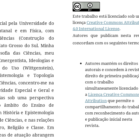
Este trabalho está licenciado sob 
licença
Creative Commons Attribu
ial pela Universidade do
4.0 International License
.
tanal e em Física, com
Autores que publicam nesta rev
ncias (Construção do
concordam com os seguintes termo
ato Grosso do Sul. Minha
sofia das Ciências, meu
Emergentista, Ideologias e
Autores mantém os direitos
 do Uso (Wittgenstein),
autorais e concedem à revis
pistemologia e Topologia
direito de primeira publicaç
com o trabalho
 Ciências, concentro-me na
simultaneamente licenciado
vidade Especial e Geral e
a
Licença Creative Common
cias sob uma perspectiva
Attribution
que permite o
 No âmbito do Ensino de
compartilhamento do traba
m História e Epistemologia
com reconhecimento da aut
e publicação inicial nesta
e Ciências, e nas relações
revista.
o, Religião e Classe. Em
reas de atuação abrangem