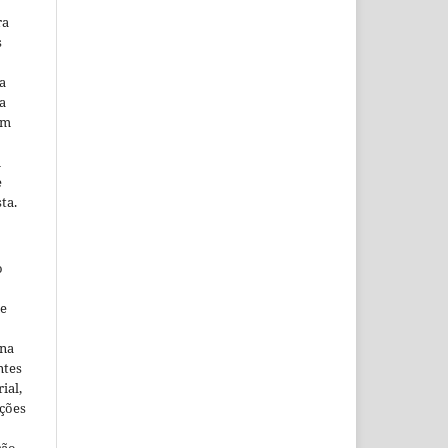
ra
s
a
a
em
m
e
ta.
o
ne
ina
ntes
ial,
ações