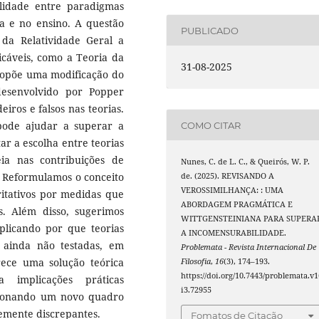
lidade entre paradigmas
cia e no ensino. A questão
PUBLICADO
da Relatividade Geral a
cáveis, como a Teoria da
31-08-2025
propõe uma modificação do
desenvolvido por Popper
iros e falsos nas teorias.
pode ajudar a superar a
COMO CITAR
r a escolha entre teorias
eia nas contribuições de
Nunes, C. de L. C., & Queirós, W. P.
n. Reformulamos o conceito
de. (2025). REVISANDO A
VEROSSIMILHANÇA: : UMA
ritativos por medidas que
ABORDAGEM PRAGMÁTICA E
. Além disso, sugerimos
WITTGENSTEINIANA PARA SUPERA
xplicando por que teorias
A INCOMENSURABILIDADE.
s ainda não testadas, em
Problemata - Revista Internacional De
ece uma solução teórica
Filosofia
,
16
(3), 174–193.
https://doi.org/10.7443/problemata.v1
 implicações práticas
i3.72955
orcionando um novo quadro
temente discrepantes.
Fomatos de Citação