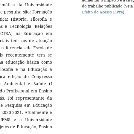
aumentar o impacto e a cita
mática da Universidade
do trabalho publicado (Veja
 de pesquisa são: Formação
Efeito do Acesso Livre
).
ca; História, Filosofia e
s e Tecnologia; Relações
 (CTSA) na Educação em
ciais teóricos de atuação
 referenciais da Escola de
s recentemente tem se
 na educação básica como
Filosofia e na Educação a
ira edição do Congresso
o Ambiental e Saúde (I
do Profissional em Ensino
ás. Foi representante da
 de Pesquisa em Educação
e 2020-2021. Atualmente é
 UFMS e a Universidade
jetos de Educação, Ensino