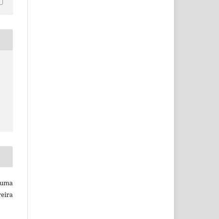
Luma
eira