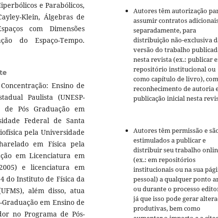
iperbólicos e Parabólicos,
Autores têm autorização pa
ayley-Klein, Álgebras de
assumir contratos adicionai
, Espaços com Dimensões
separadamente, para
distribuição não-exclusiva d
zação do Espaço-Tempo.
versão do trabalho publicad
nesta revista (ex.: publicar 
repositório institucional ou
te
como capítulo de livro), co
Concentração: Ensino de
reconhecimento de autoria 
tadual Paulista (UNESP-
publicação inicial nesta revis
a de Pós Graduação em
sidade Federal de Santa
Autores têm permissão e sã
iofísica pela Universidade
estimulados a publicar e
harelado em Física pela
distribuir seu trabalho onli
ação em Licenciatura em
(ex.: em repositórios
2005) e licenciatura em
institucionais ou na sua pág
 do Instituto de Física da
pessoal) a qualquer ponto a
ou durante o processo editor
UFMS), além disso, atua
já que isso pode gerar alter
s-Graduação em Ensino de
produtivas, bem como
dor no Programa de Pós-