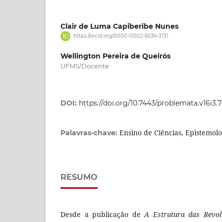
Clair de Luma Capiberibe Nunes
https://orcid.org/0000-0002-6536-3131
Wellington Pereira de Queirós
UFMS/Docente
DOI:
https://doi.org/10.7443/problemata.v16i3.
Ensino de Ciências, Epistemolo
Palavras-chave:
RESUMO
Desde a publicação de
A Estrutura das Revolu