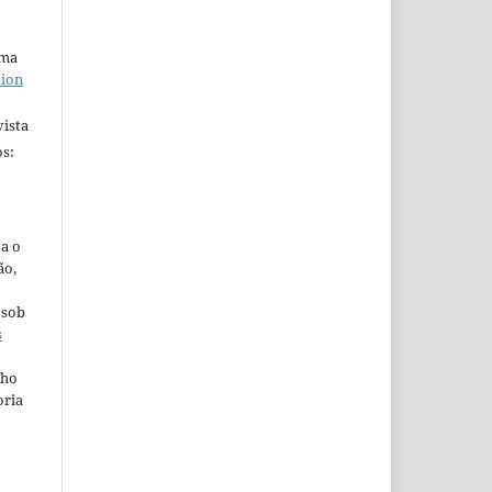
uma
tion
ista
s:
ta o
ão,
 sob
s
lho
oria