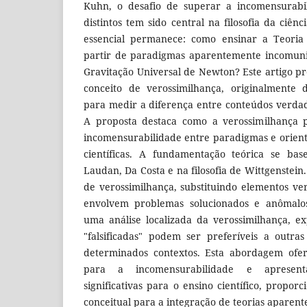
Kuhn, o desafio de superar a incomensurabi
distintos tem sido central na filosofia da ciên
essencial permanece: como ensinar a Teoria 
partir de paradigmas aparentemente incomuni
Gravitação Universal de Newton? Este artigo 
conceito de verossimilhança, originalmente 
para medir a diferença entre conteúdos verdade
A proposta destaca como a verossimilhança 
incomensurabilidade entre paradigmas e orienta
científicas. A fundamentação teórica se bas
Laudan, Da Costa e na filosofia de Wittgenstei
de verossimilhança, substituindo elementos ve
envolvem problemas solucionados e anômalos
uma análise localizada da verossimilhança, e
"falsificadas" podem ser preferíveis a outra
determinados contextos. Esta abordagem ofer
para a incomensurabilidade e apresenta
significativas para o ensino científico, prop
conceitual para a integração de teorias aparen