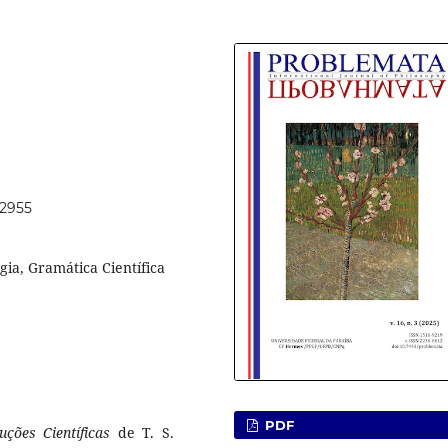
72955
gia, Gramática Científica
PDF
ções Científicas
de T. S.