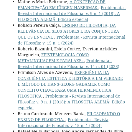
Matheus Maria Beltrame,
A CONCEPÇÃO DE
EMANCIPAÇÃO EM JÜRGEN HABERMAS
,
Problemata -
Revista Internacional de Filosofia: v. 9 n. 1 (2018): A
FILOSOFIA ALEMÃ: Edição especial
Robson Pereira Calça,
ENSINO DE FILOSOFIA, DA
RELEVÂNCIA DE SEUS ATORES E DA CONJUNTURA
QUE OS ENVOLVE
,
Problemata - Revista Internacional
de Filosofia: v. 15 n. 1 (2024)
Roberto Bazanini, Estela Cortez, Everton Aristides
Margueiro,
EPISTEMOLOGIA COMO
METALINGUAGEM E PARALAXE:
,
Problemata -
Revista Internacional de Filosofia: v. 14 n. 01 (2023)
Edmilson Alves de Azevêdo,
EXPERIÊNCIA DA
CONSCIÊNCIA ESTÉTICA E HISTÓRICA EM VERDADE
E MÉTODO DE HANS-GEORG GADAMER COMO
CONCEITO CHAVE PARA UMA HERMENÊUTICA
FILOSÓFICA
,
Problemata - Revista Internacional de
Filosofia: v. 9 n. 1 (2018): A FILOSOFIA ALEMÃ: Edição
especial
Bruno Cardoso de Menezes Bahia,
FILOSOFANDO O
ENSINO DE FILOSOFIA:
,
Problemata - Revista
Internacional de Filosofia: v. 15 n. 1 (2024)
Rafael Mello Barbosa, João André Fernandes da Silva,