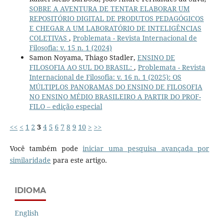
SOBRE A AVENTURA DE TENTAR ELABORAR UM
REPOSITÓRIO DIGITAL DE PRODUTOS PEDAGÓGICOS
E CHEGAR A UM LABORATÓRIO DE INTELIGÊNCIAS
COLETIVAS
,
Problemata - Revista Internacional de
Filosofia: v. 15 n. 1 (2024)
Samon Noyama, Thiago Stadler,
ENSINO DE
FILOSOFIA AO SUL DO BRASIL:
,
Problemata - Revista
Internacional de Filosofia: v. 16 n. 1 (2025): OS
MÚLTIPLOS PANORAMAS DO ENSINO DE FILOSOFIA
NO ENSINO MÉDIO BRASILEIRO A PARTIR DO PROF-
FILO – edição especial
<<
<
1
2
3
4
5
6
7
8
9
10
>
>>
Você também pode
iniciar uma pesquisa avançada por
similaridade
para este artigo.
IDIOMA
English