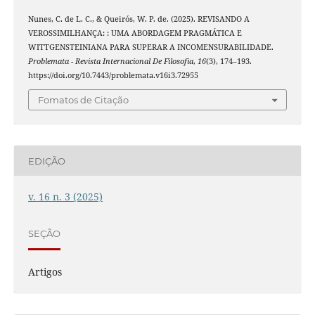
Nunes, C. de L. C., & Queirós, W. P. de. (2025). REVISANDO A
VEROSSIMILHANÇA: : UMA ABORDAGEM PRAGMÁTICA E
WITTGENSTEINIANA PARA SUPERAR A INCOMENSURABILIDADE.
Problemata - Revista Internacional De Filosofia
,
16
(3), 174–193.
https://doi.org/10.7443/problemata.v16i3.72955
Fomatos de Citação
EDIÇÃO
v. 16 n. 3 (2025)
SEÇÃO
Artigos