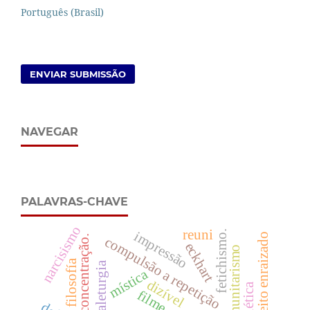
Português (Brasil)
ENVIAR SUBMISSÃO
NAVEGAR
PALAVRAS-CHAVE
narcisismo
reuni
impressão
fetichismo.
sujeito enraizado
concentração.
compulsão a repetição
eckhart
comunitarismo
filosofía
aleturgia
mística
dizível
filme