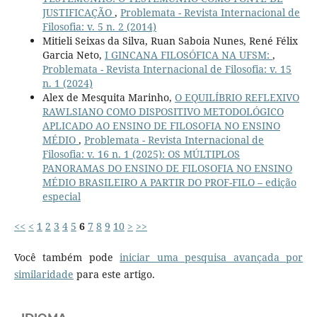
JUSTIFICAÇÃO
,
Problemata - Revista Internacional de
Filosofia: v. 5 n. 2 (2014)
Mitieli Seixas da Silva, Ruan Saboia Nunes, René Félix
Garcia Neto,
I GINCANA FILOSÓFICA NA UFSM:
,
Problemata - Revista Internacional de Filosofia: v. 15
n. 1 (2024)
Alex de Mesquita Marinho,
O EQUILÍBRIO REFLEXIVO
RAWLSIANO COMO DISPOSITIVO METODOLÓGICO
APLICADO AO ENSINO DE FILOSOFIA NO ENSINO
MÉDIO
,
Problemata - Revista Internacional de
Filosofia: v. 16 n. 1 (2025): OS MÚLTIPLOS
PANORAMAS DO ENSINO DE FILOSOFIA NO ENSINO
MÉDIO BRASILEIRO A PARTIR DO PROF-FILO – edição
especial
<<
<
1
2
3
4
5
6
7
8
9
10
>
>>
Você também pode
iniciar uma pesquisa avançada por
similaridade
para este artigo.