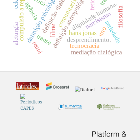
compulsão a repetição
definição dialética
comunitarismo
definição antropológica
definição psicológica
dignidade humana.
agência
filosofía
narcisismo
seriedade
aleturgia
filme
uno
hans jonas
transe
desprendimento.
reuni
tecnocracia
mediação dialógica