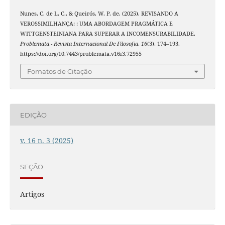
Nunes, C. de L. C., & Queirós, W. P. de. (2025). REVISANDO A
VEROSSIMILHANÇA: : UMA ABORDAGEM PRAGMÁTICA E
WITTGENSTEINIANA PARA SUPERAR A INCOMENSURABILIDADE.
Problemata - Revista Internacional De Filosofia
,
16
(3), 174–193.
https://doi.org/10.7443/problemata.v16i3.72955
Fomatos de Citação
EDIÇÃO
v. 16 n. 3 (2025)
SEÇÃO
Artigos