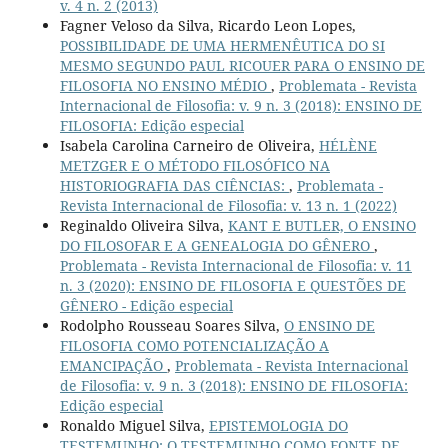
v. 4 n. 2 (2013)
Fagner Veloso da Silva, Ricardo Leon Lopes,
POSSIBILIDADE DE UMA HERMENÊUTICA DO SI
MESMO SEGUNDO PAUL RICOUER PARA O ENSINO DE
FILOSOFIA NO ENSINO MÉDIO
,
Problemata - Revista
Internacional de Filosofia: v. 9 n. 3 (2018): ENSINO DE
FILOSOFIA: Edição especial
Isabela Carolina Carneiro de Oliveira,
HÉLÈNE
METZGER E O MÉTODO FILOSÓFICO NA
HISTORIOGRAFIA DAS CIÊNCIAS:
,
Problemata -
Revista Internacional de Filosofia: v. 13 n. 1 (2022)
Reginaldo Oliveira Silva,
KANT E BUTLER, O ENSINO
DO FILOSOFAR E A GENEALOGIA DO GÊNERO
,
Problemata - Revista Internacional de Filosofia: v. 11
n. 3 (2020): ENSINO DE FILOSOFIA E QUESTÕES DE
GÊNERO - Edição especial
Rodolpho Rousseau Soares Silva,
O ENSINO DE
FILOSOFIA COMO POTENCIALIZAÇÃO A
EMANCIPAÇÃO
,
Problemata - Revista Internacional
de Filosofia: v. 9 n. 3 (2018): ENSINO DE FILOSOFIA:
Edição especial
Ronaldo Miguel Silva,
EPISTEMOLOGIA DO
TESTEMUNHO: O TESTEMUNHO COMO FONTE DE