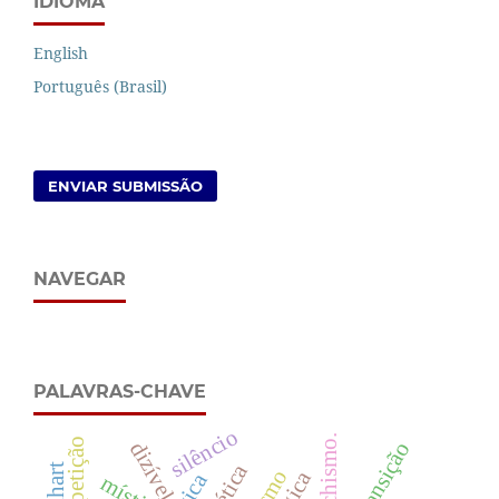
IDIOMA
English
Português (Brasil)
ENVIAR SUBMISSÃO
NAVEGAR
PALAVRAS-CHAVE
silêncio
fetichismo.
transição
dizível
eckhart
mística