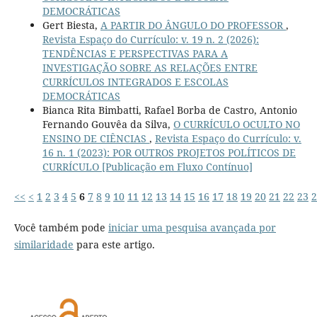
DEMOCRÁTICAS
Gert Biesta,
A PARTIR DO ÂNGULO DO PROFESSOR
,
Revista Espaço do Currículo: v. 19 n. 2 (2026):
TENDÊNCIAS E PERSPECTIVAS PARA A
INVESTIGAÇÃO SOBRE AS RELAÇÕES ENTRE
CURRÍCULOS INTEGRADOS E ESCOLAS
DEMOCRÁTICAS
Bianca Rita Bimbatti, Rafael Borba de Castro, Antonio
Fernando Gouvêa da Silva,
O CURRÍCULO OCULTO NO
ENSINO DE CIÊNCIAS
,
Revista Espaço do Currículo: v.
16 n. 1 (2023): POR OUTROS PROJETOS POLÍTICOS DE
CURRÍCULO [Publicação em Fluxo Contínuo]
<<
<
1
2
3
4
5
6
7
8
9
10
11
12
13
14
15
16
17
18
19
20
21
22
23
2
Você também pode
iniciar uma pesquisa avançada por
similaridade
para este artigo.