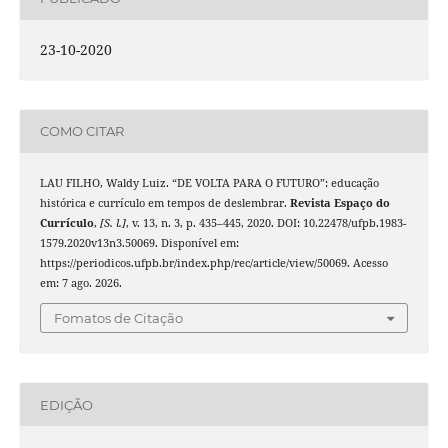
23-10-2020
COMO CITAR
LAU FILHO, Waldy Luiz. “DE VOLTA PARA O FUTURO”: educação
histórica e currículo em tempos de deslembrar.
Revista Espaço do
Currículo
,
[S. l.]
, v. 13, n. 3, p. 435–445, 2020. DOI: 10.22478/ufpb.1983-
1579.2020v13n3.50069. Disponível em:
https://periodicos.ufpb.br/index.php/rec/article/view/50069. Acesso
em: 7 ago. 2026.
Fomatos de Citação
EDIÇÃO