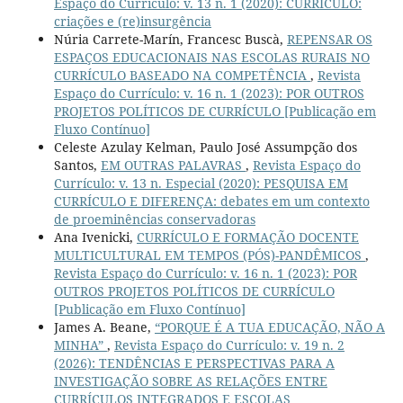
Espaço do Currículo: v. 13 n. 1 (2020): CURRÍCULO:
criações e (re)insurgência
Núria Carrete-Marín, Francesc Buscà,
REPENSAR OS
ESPAÇOS EDUCACIONAIS NAS ESCOLAS RURAIS NO
CURRÍCULO BASEADO NA COMPETÊNCIA
,
Revista
Espaço do Currículo: v. 16 n. 1 (2023): POR OUTROS
PROJETOS POLÍTICOS DE CURRÍCULO [Publicação em
Fluxo Contínuo]
Celeste Azulay Kelman, Paulo José Assumpção dos
Santos,
EM OUTRAS PALAVRAS
,
Revista Espaço do
Currículo: v. 13 n. Especial (2020): PESQUISA EM
CURRÍCULO E DIFERENÇA: debates em um contexto
de proeminências conservadoras
Ana Ivenicki,
CURRÍCULO E FORMAÇÃO DOCENTE
MULTICULTURAL EM TEMPOS (PÓS)-PANDÊMICOS
,
Revista Espaço do Currículo: v. 16 n. 1 (2023): POR
OUTROS PROJETOS POLÍTICOS DE CURRÍCULO
[Publicação em Fluxo Contínuo]
James A. Beane,
“PORQUE É A TUA EDUCAÇÃO, NÃO A
MINHA”
,
Revista Espaço do Currículo: v. 19 n. 2
(2026): TENDÊNCIAS E PERSPECTIVAS PARA A
INVESTIGAÇÃO SOBRE AS RELAÇÕES ENTRE
CURRÍCULOS INTEGRADOS E ESCOLAS