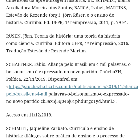
dimensões da aprendizagem histórica. In.: SCHMIDT, Maria
Auxiliadora Moreira dos Santos; BARCA, Isabel; MARTINS,
Estevão de Rezende (org.). Jörn Rüsen e o ensino de
história. Curitiba: Ed. UFPR, 1ª reimpressão, 2011, p. 79-91.
RÜSEN, Jörn. Teoria da história: uma teoria da história
como ciência. Curitiba: Editora UFPR, 1ª reimpressão, 2016.
Tradução Estevão de Rezende Martins.
SCHAFFNER, Fábio. Aliança pelo Brasil: em 4 mil palavras, o
bolsonarismo é expressado no novo partido. GaúchaZH,
Política. 22/11/2019. Disponível em:
<
https://gauchazh.clicrbs.com.br/politica/noticia/2019/11/alianca
pelo-brasil-em-4-mil
palavras-o-bolsonarismo-e-expressado-
no-novo-partido-ck3ax5j5q046j01phdurgo1yd.html.>.
Acesso em 11/12/2019.
SCHIMITT, Jaqueline Zarbato. Currículo e ensino de
história: diálogos sobre prática de ensino e o processo de