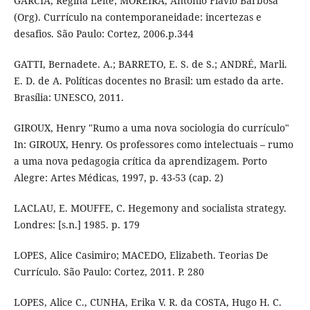
GARCIA, Regina Leite; MOREIRA, Antônio Flavio Barbosa
(Org). Currículo na contemporaneidade: incertezas e
desafios. São Paulo: Cortez, 2006.p.344
GATTI, Bernadete. A.; BARRETO, E. S. de S.; ANDRÉ, Marli.
E. D. de A. Políticas docentes no Brasil: um estado da arte.
Brasília: UNESCO, 2011.
GIROUX, Henry "Rumo a uma nova sociologia do currículo"
In: GIROUX, Henry. Os professores como intelectuais – rumo
a uma nova pedagogia crítica da aprendizagem. Porto
Alegre: Artes Médicas, 1997, p. 43-53 (cap. 2)
LACLAU, E. MOUFFE, C. Hegemony and socialista strategy.
Londres: [s.n.] 1985. p. 179
LOPES, Alice Casimiro; MACEDO, Elizabeth. Teorias De
Currículo. São Paulo: Cortez, 2011. P. 280
LOPES, Alice C., CUNHA, Erika V. R. da COSTA, Hugo H. C.