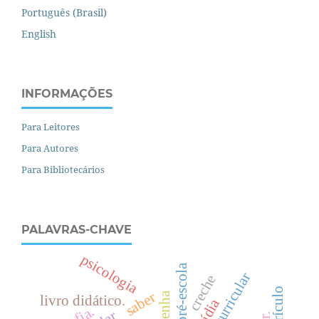
Português (Brasil)
English
INFORMAÇÕES
Para Leitores
Para Autores
Para Bibliotecários
PALAVRAS-CHAVE
psicologia
pré-escola
creche
saber
resenha
livro didático.
mídia