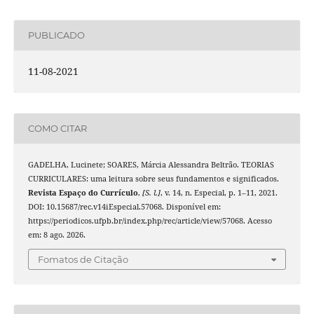
PUBLICADO
11-08-2021
COMO CITAR
GADELHA, Lucinete; SOARES, Márcia Alessandra Beltrão. TEORIAS
CURRICULARES: uma leitura sobre seus fundamentos e significados.
Revista Espaço do Currículo
,
[S. l.]
, v. 14, n. Especial, p. 1–11, 2021.
DOI: 10.15687/rec.v14iEspecial.57068. Disponível em:
https://periodicos.ufpb.br/index.php/rec/article/view/57068. Acesso
em: 8 ago. 2026.
Fomatos de Citação