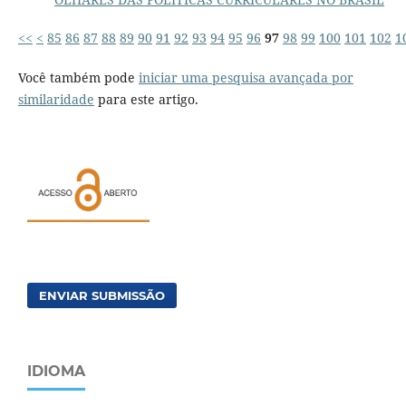
<<
<
85
86
87
88
89
90
91
92
93
94
95
96
97
98
99
100
101
102
1
Você também pode
iniciar uma pesquisa avançada por
similaridade
para este artigo.
ENVIAR SUBMISSÃO
IDIOMA