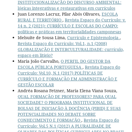
INSTITUCIONALIZAÇÃO DO DISCURSO AMBIENTAL:
lógicas integrativas e restaurativas em currículos
Juan Lorenzo Lacruz, Pilar Abós Olivares,
ESCOLA
RURAL E TERRITÓRIO
,
Revista Espaço do Currículo: v.
14 n. 2 (2021): CURRÍCULO E ESCOLAS DO CAMPO:
políticas e práticas em territorialidades camponesas
Idelsuite de Sousa Lima,
Currículo e Epistemologia
,
Revista Espaço do Currículo: Vol.1, n.1 (2008)
GLOBALIZAÇÃO E INTERCULTURALIDADE: currículo,
espaço em litígio?
Maria João Carvalho,
O PERFIL DO GESTOR DA
ESCOLA PÚBLICA PORTUGUESA
,
Revista Espaço do
Currículo: Vol.10, N.1 (2017) POLÍTICAS DE
CURRÍCULO E FORMAÇÃO EM ADMINISTRAÇÃO E
GESTÃO ESCOLAR
Andréa Rosana Fetzner, Maria Elena Viana Souza,
QUAL FORMAÇÃO DE PROFESSORES? PARA QUAL
SOCIEDADE? O PROGRAMA INSTITUCIONAL DE
BOLSAS DE INICIAÇÃO À DOCÊNCIA (PIBID) E SUAS
POTENCIALIDADES NO DEBATE SOBRE
CONHECIMENTO E FORMAÇÃO
,
Revista Espaço do
Currículo: Vol.5 N.1 (2012) A PLURALIDADE DE
OLHARES DAS POLÍTICAS CURRICULARES NO BRASIL