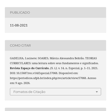
PUBLICADO
11-08-2021
COMO CITAR
GADELHA, Lucinete; SOARES, Márcia Alessandra Beltrão. TEORIAS
CURRICULARES: uma leitura sobre seus fundamentos e significados.
Revista Espaço do Currículo
,
[S. l.]
, v. 14, n. Especial, p. 1–11, 2021.
DOI: 10.15687/rec.v14iEspecial.57068. Disponível em:
https://periodicos.ufpb.br/index.php/rec/article/view/57068. Acesso
em: 9 ago. 2026.
Fomatos de Citação