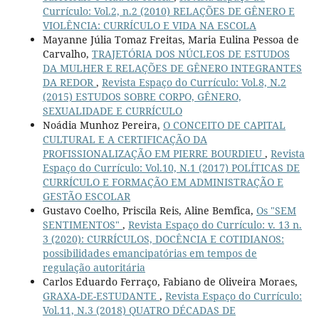
Currículo: Vol.2, n.2 (2010) RELAÇÕES DE GÊNERO E
VIOLÊNCIA: CURRÍCULO E VIDA NA ESCOLA
Mayanne Júlia Tomaz Freitas, Maria Eulina Pessoa de
Carvalho,
TRAJETÓRIA DOS NÚCLEOS DE ESTUDOS
DA MULHER E RELAÇÕES DE GÊNERO INTEGRANTES
DA REDOR
,
Revista Espaço do Currículo: Vol.8, N.2
(2015) ESTUDOS SOBRE CORPO, GÊNERO,
SEXUALIDADE E CURRÍCULO
Noádia Munhoz Pereira,
O CONCEITO DE CAPITAL
CULTURAL E A CERTIFICAÇÃO DA
PROFISSIONALIZAÇÃO EM PIERRE BOURDIEU
,
Revista
Espaço do Currículo: Vol.10, N.1 (2017) POLÍTICAS DE
CURRÍCULO E FORMAÇÃO EM ADMINISTRAÇÃO E
GESTÃO ESCOLAR
Gustavo Coelho, Priscila Reis, Aline Bemfica,
Os "SEM
SENTIMENTOS"
,
Revista Espaço do Currículo: v. 13 n.
3 (2020): CURRÍCULOS, DOCÊNCIA E COTIDIANOS:
possibilidades emancipatórias em tempos de
regulação autoritária
Carlos Eduardo Ferraço, Fabiano de Oliveira Moraes,
GRAXA-DE-ESTUDANTE
,
Revista Espaço do Currículo:
Vol.11, N.3 (2018) QUATRO DÉCADAS DE