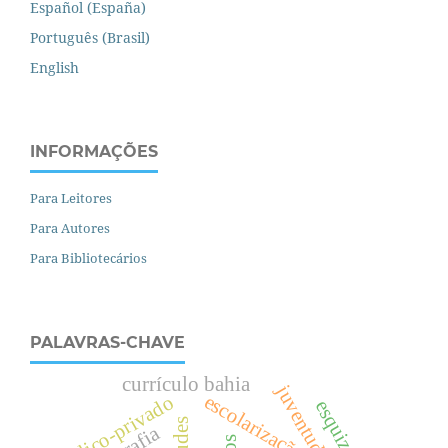
Español (España)
Português (Brasil)
English
INFORMAÇÕES
Para Leitores
Para Autores
Para Bibliotecários
PALAVRAS-CHAVE
currículo bahia
escolarização
público-privado