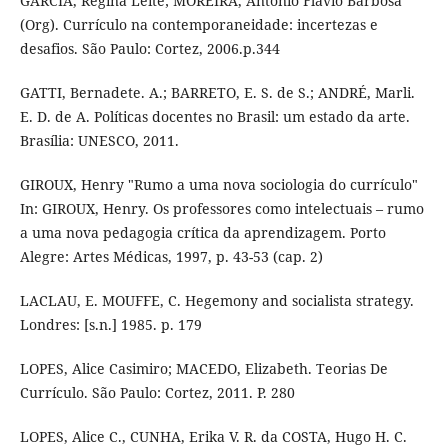
GARCIA, Regina Leite; MOREIRA, Antônio Flavio Barbosa
(Org). Currículo na contemporaneidade: incertezas e
desafios. São Paulo: Cortez, 2006.p.344
GATTI, Bernadete. A.; BARRETO, E. S. de S.; ANDRÉ, Marli.
E. D. de A. Políticas docentes no Brasil: um estado da arte.
Brasília: UNESCO, 2011.
GIROUX, Henry "Rumo a uma nova sociologia do currículo"
In: GIROUX, Henry. Os professores como intelectuais – rumo
a uma nova pedagogia crítica da aprendizagem. Porto
Alegre: Artes Médicas, 1997, p. 43-53 (cap. 2)
LACLAU, E. MOUFFE, C. Hegemony and socialista strategy.
Londres: [s.n.] 1985. p. 179
LOPES, Alice Casimiro; MACEDO, Elizabeth. Teorias De
Currículo. São Paulo: Cortez, 2011. P. 280
LOPES, Alice C., CUNHA, Erika V. R. da COSTA, Hugo H. C.