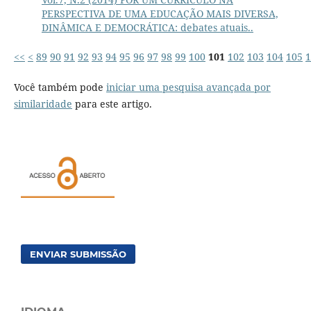
PERSPECTIVA DE UMA EDUCAÇÃO MAIS DIVERSA,
DINÂMICA E DEMOCRÁTICA: debates atuais..
<<
<
89
90
91
92
93
94
95
96
97
98
99
100
101
102
103
104
105
1
Você também pode
iniciar uma pesquisa avançada por
similaridade
para este artigo.
ENVIAR SUBMISSÃO