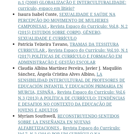
n.1 (2008) GLOBALIZAÇÃO E INTERCULTURALIDADE:
currículo, espaço em litígio?
Isaura Isabel Conte,
SEXUALIDADE E SAÚDE NA
PERCEPÇÃO DO MOVIMENTO DE MULHERES
CAMPONESAS
,
Revista Espaço do Currículo: Vol.8, N.2
(2015) ESTUDOS SOBRE CORPO, GÊNERO,
SEXUALIDADE E CURRÍCULO
Patricia Teixeira Tavano,
TRAMAS DA TESSITURA
CURRICULAR
,
Revista Espaço do Currículo: Vol.10, N.1
(2017) POLÍTICAS DE CURRÍCULO E FORMAÇÃO EM
ADMINISTRAÇÃO E GESTÃO ESCOLAR
Claudia Albina Martínez Pereira, Javier J. Maquilón
Sánchez, Ângela Cristina Alves Albino,
LA
SENSIBILIDAD INTERCULTURAL DE PROFESORES DE
EDUCACIÓN INFANTIL Y EDUCACIÓN PRIMARIA EN
MURCIA, ESPAÑA
,
Revista Espaço do Currículo: Vol.6
N.3 (2013) A POLÍTICA DE CURRÍCULO: TENDÊNCIAS
E DESAFIOS NO CONTEXTO DA EDUCAÇÃO DE
JOVENS E ADULTOS
Myriam Southwell,
RECONSTRUYENDO SENTIDOS
SOBRE LA ENSEÑANZA EN NUEVAS
ALFABETIZACIONES
,
Revista Espaço do Currículo:
Vol.7, N.2 (2014) POR UM CURRÍCULO NA