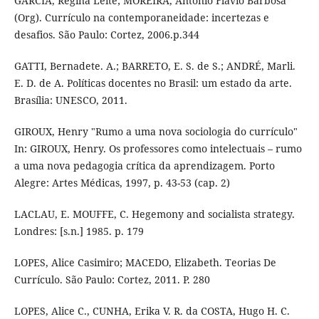
GARCIA, Regina Leite; MOREIRA, Antônio Flavio Barbosa
(Org). Currículo na contemporaneidade: incertezas e
desafios. São Paulo: Cortez, 2006.p.344
GATTI, Bernadete. A.; BARRETO, E. S. de S.; ANDRÉ, Marli.
E. D. de A. Políticas docentes no Brasil: um estado da arte.
Brasília: UNESCO, 2011.
GIROUX, Henry "Rumo a uma nova sociologia do currículo"
In: GIROUX, Henry. Os professores como intelectuais – rumo
a uma nova pedagogia crítica da aprendizagem. Porto
Alegre: Artes Médicas, 1997, p. 43-53 (cap. 2)
LACLAU, E. MOUFFE, C. Hegemony and socialista strategy.
Londres: [s.n.] 1985. p. 179
LOPES, Alice Casimiro; MACEDO, Elizabeth. Teorias De
Currículo. São Paulo: Cortez, 2011. P. 280
LOPES, Alice C., CUNHA, Erika V. R. da COSTA, Hugo H. C.