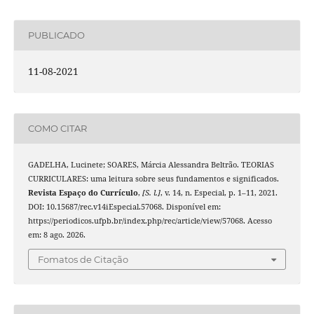
PUBLICADO
11-08-2021
COMO CITAR
GADELHA, Lucinete; SOARES, Márcia Alessandra Beltrão. TEORIAS
CURRICULARES: uma leitura sobre seus fundamentos e significados.
Revista Espaço do Currículo
,
[S. l.]
, v. 14, n. Especial, p. 1–11, 2021.
DOI: 10.15687/rec.v14iEspecial.57068. Disponível em:
https://periodicos.ufpb.br/index.php/rec/article/view/57068. Acesso
em: 8 ago. 2026.
Fomatos de Citação