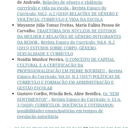
de Andrade,
Relações de gênero e violência:
currrículo e vida na escola
,
Revista Espaço do
Currículo: Vol.2, n.2 (2010) RELAÇÕES DE GÊNERO E
VIOLÊNCIA: CURRÍCULO E VIDA NA ESCOLA
Mayanne Júlia Tomaz Freitas, Maria Eulina Pessoa de
Carvalho,
TRAJETÓRIA DOS NÚCLEOS DE ESTUDOS
DA MULHER E RELAÇÕES DE GÊNERO INTEGRANTES
DA REDOR
,
Revista Espaço do Currículo: Vol.8, N.2
(2015) ESTUDOS SOBRE CORPO, GÊNERO,
SEXUALIDADE E CURRÍCULO
Noádia Munhoz Pereira,
O CONCEITO DE CAPITAL
CULTURAL E A CERTIFICAÇÃO DA
PROFISSIONALIZAÇÃO EM PIERRE BOURDIEU
,
Revista
Espaço do Currículo: Vol.10, N.1 (2017) POLÍTICAS DE
CURRÍCULO E FORMAÇÃO EM ADMINISTRAÇÃO E
GESTÃO ESCOLAR
Gustavo Coelho, Priscila Reis, Aline Bemfica,
Os "SEM
SENTIMENTOS"
,
Revista Espaço do Currículo: v. 13 n.
3 (2020): CURRÍCULOS, DOCÊNCIA E COTIDIANOS:
possibilidades emancipatórias em tempos de
regulação autoritária