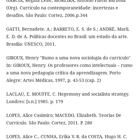
GARCIA, Regina Leite; MOREIRA, Antônio Flavio Barbosa
(Org). Currículo na contemporaneidade: incertezas e
desafios. São Paulo: Cortez, 2006.p.344
GATTI, Bernadete. A.; BARRETO, E. S. de S.; ANDRÉ, Marli.
E. D. de A. Políticas docentes no Brasil: um estado da arte.
Brasília: UNESCO, 2011.
GIROUX, Henry "Rumo a uma nova sociologia do currículo"
In: GIROUX, Henry. Os professores como intelectuais – rumo
a uma nova pedagogia crítica da aprendizagem. Porto
Alegre: Artes Médicas, 1997, p. 43-53 (cap. 2)
LACLAU, E. MOUFFE, C. Hegemony and socialista strategy.
Londres: [s.n.] 1985. p. 179
LOPES, Alice Casimiro; MACEDO, Elizabeth. Teorias De
Currículo. São Paulo: Cortez, 2011. P. 280
LOPES, Alice C., CUNHA, Erika V. R. da COSTA, Hugo H. C.