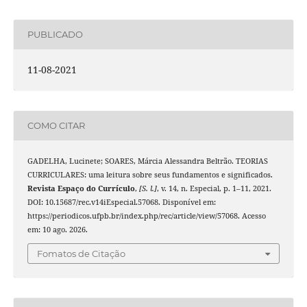
PUBLICADO
11-08-2021
COMO CITAR
GADELHA, Lucinete; SOARES, Márcia Alessandra Beltrão. TEORIAS
CURRICULARES: uma leitura sobre seus fundamentos e significados.
Revista Espaço do Currículo
,
[S. l.]
, v. 14, n. Especial, p. 1–11, 2021.
DOI: 10.15687/rec.v14iEspecial.57068. Disponível em:
https://periodicos.ufpb.br/index.php/rec/article/view/57068. Acesso
em: 10 ago. 2026.
Fomatos de Citação