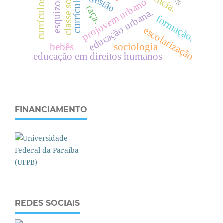
esquizoanálise
currículos
gestão
projovem urbano
raça.
.
c
l
a
s
s
e
s
o
c
i
a
l
formação.
e
d
u
c
a
ç
ã
o
u
r
b
a
n
a
escolarização
bebês
sociologia
educação em direitos humanos
FINANCIAMENTO
REDES SOCIAIS