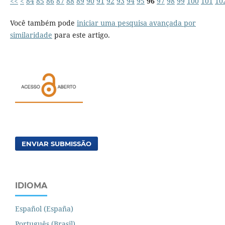
<<
<
84
85
86
87
88
89
90
91
92
93
94
95
96
97
98
99
100
101
10
Você também pode
iniciar uma pesquisa avançada por
similaridade
para este artigo.
ENVIAR SUBMISSÃO
IDIOMA
Español (España)
Português (Brasil)