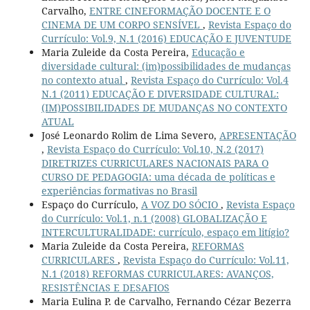
Carvalho,
ENTRE CINEFORMAÇÃO DOCENTE E O
CINEMA DE UM CORPO SENSÍVEL
,
Revista Espaço do
Currículo: Vol.9, N.1 (2016) EDUCAÇÃO E JUVENTUDE
Maria Zuleide da Costa Pereira,
Educação e
diversidade cultural: (im)possibilidades de mudanças
no contexto atual
,
Revista Espaço do Currículo: Vol.4
N.1 (2011) EDUCAÇÃO E DIVERSIDADE CULTURAL:
(IM)POSSIBILIDADES DE MUDANÇAS NO CONTEXTO
ATUAL
José Leonardo Rolim de Lima Severo,
APRESENTAÇÃO
,
Revista Espaço do Currículo: Vol.10, N.2 (2017)
DIRETRIZES CURRICULARES NACIONAIS PARA O
CURSO DE PEDAGOGIA: uma década de políticas e
experiências formativas no Brasil
Espaço do Currículo,
A VOZ DO SÓCIO
,
Revista Espaço
do Currículo: Vol.1, n.1 (2008) GLOBALIZAÇÃO E
INTERCULTURALIDADE: currículo, espaço em litígio?
Maria Zuleide da Costa Pereira,
REFORMAS
CURRICULARES
,
Revista Espaço do Currículo: Vol.11,
N.1 (2018) REFORMAS CURRICULARES: AVANÇOS,
RESISTÊNCIAS E DESAFIOS
Maria Eulina P. de Carvalho, Fernando Cézar Bezerra