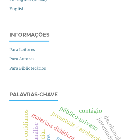
English
INFORMAÇÕES
Para Leitores
Para Autores
Para Bibliotecários
PALAVRAS-CHAVE
público-privado
contágio
currículos cotidianos
juventude / adolescência.
materiais didáticos
decolonial
juventudes
.