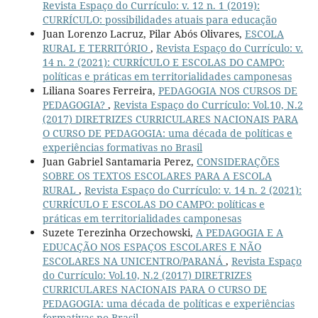
Revista Espaço do Currículo: v. 12 n. 1 (2019):
CURRÍCULO: possibilidades atuais para educação
Juan Lorenzo Lacruz, Pilar Abós Olivares,
ESCOLA
RURAL E TERRITÓRIO
,
Revista Espaço do Currículo: v.
14 n. 2 (2021): CURRÍCULO E ESCOLAS DO CAMPO:
políticas e práticas em territorialidades camponesas
Liliana Soares Ferreira,
PEDAGOGIA NOS CURSOS DE
PEDAGOGIA?
,
Revista Espaço do Currículo: Vol.10, N.2
(2017) DIRETRIZES CURRICULARES NACIONAIS PARA
O CURSO DE PEDAGOGIA: uma década de políticas e
experiências formativas no Brasil
Juan Gabriel Santamaria Perez,
CONSIDERAÇÕES
SOBRE OS TEXTOS ESCOLARES PARA A ESCOLA
RURAL
,
Revista Espaço do Currículo: v. 14 n. 2 (2021):
CURRÍCULO E ESCOLAS DO CAMPO: políticas e
práticas em territorialidades camponesas
Suzete Terezinha Orzechowski,
A PEDAGOGIA E A
EDUCAÇÃO NOS ESPAÇOS ESCOLARES E NÃO
ESCOLARES NA UNICENTRO/PARANÁ
,
Revista Espaço
do Currículo: Vol.10, N.2 (2017) DIRETRIZES
CURRICULARES NACIONAIS PARA O CURSO DE
PEDAGOGIA: uma década de políticas e experiências
formativas no Brasil