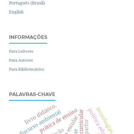
Português (Brasil)
English
INFORMAÇÕES
Para Leitores
Para Autores
Para Bibliotecários
PALAVRAS-CHAVE
livro didático.
tecnologias
prática de ensino
política educativa
discurso ambiental
diretriz curricular
texto escolar
parfor