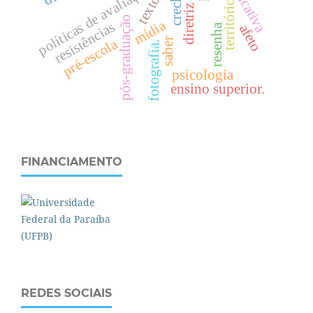
políticas de avaliação
creche
território
pós-graduação
mídia
resistências
afeto
resenha
pré-escola
saber
fotografia.
psicologia
ensino superior.
FINANCIAMENTO
REDES SOCIAIS