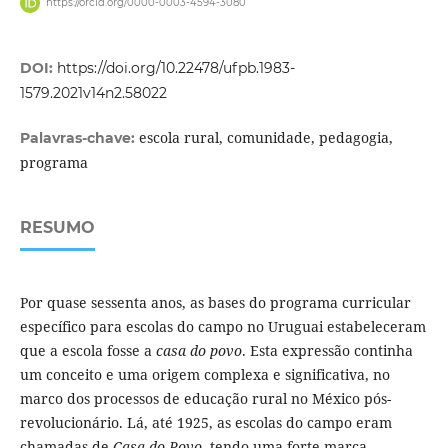
https://orcid.org/0000-0003-4594-3080
DOI:
https://doi.org/10.22478/ufpb.1983-
1579.2021v14n2.58022
escola rural, comunidade, pedagogia,
Palavras-chave:
programa
RESUMO
Por quase sessenta anos, as bases do programa curricular
específico para escolas do campo no Uruguai estabeleceram
que a escola fosse a
casa do povo
. Esta expressão continha
um conceito e uma origem complexa e significativa, no
marco dos processos de educação rural no México pós-
revolucionário. Lá, até 1925, as escolas do campo eram
chamadas de
Casa do Povo
, tendo uma forte marca