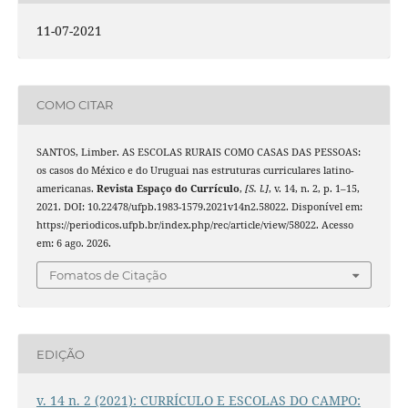
11-07-2021
COMO CITAR
SANTOS, Limber. AS ESCOLAS RURAIS COMO CASAS DAS PESSOAS:
os casos do México e do Uruguai nas estruturas curriculares latino-
americanas.
Revista Espaço do Currículo
,
[S. l.]
, v. 14, n. 2, p. 1–15,
2021. DOI: 10.22478/ufpb.1983-1579.2021v14n2.58022. Disponível em:
https://periodicos.ufpb.br/index.php/rec/article/view/58022. Acesso
em: 6 ago. 2026.
Fomatos de Citação
EDIÇÃO
v. 14 n. 2 (2021): CURRÍCULO E ESCOLAS DO CAMPO: