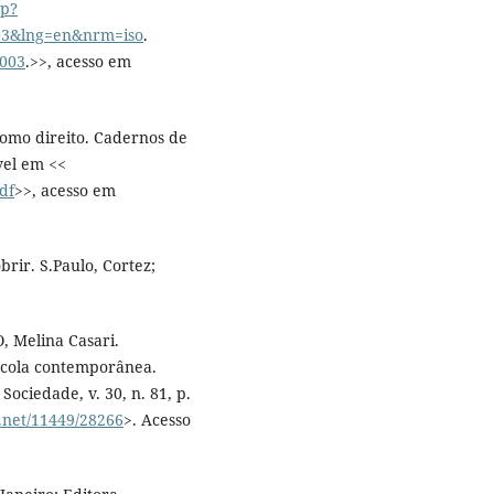
hp?
003&lng=en&nrm=iso
.
0003
.>>, acesso em
como direito. Cadernos de
ível em <<
df
>>, acesso em
rir. S.Paulo, Cortez;
 Melina Casari.
escola contemporânea.
ciedade, v. 30, n. 81, p.
e.net/11449/28266
>. Acesso