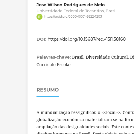
Jose Wilson Rodrigues de Melo
Universidade Federal do Tocantins, Brasil.
https://orcid.org/0000-0001-6822-1203
DOI:
https://doi.org/10.15687/rec.v15i1.58160
Brasil, Diversidade Cultural, 
Palavras-chave:
Currículo Escolar
RESUMO
A mundialização ressignificou o <<local>>. Contu
globalização econômica materializam-se na for
ampliação das desigualdades sociais. Este contex
direitos humanos no Brasil. Deste objeto veio a 