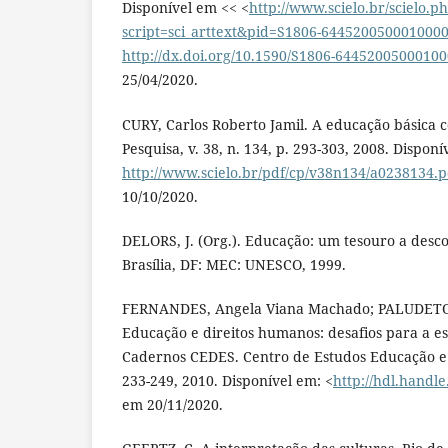
Disponível em << <
http://www.scielo.br/scielo.p
script=sci_arttext&pid=S1806-64452005000100
http://dx.doi.org/10.1590/S1806-6445200500010
25/04/2020.
CURY, Carlos Roberto Jamil. A educação básica 
Pesquisa, v. 38, n. 134, p. 293-303, 2008. Dispon
http://www.scielo.br/pdf/cp/v38n134/a0238134.p
10/10/2020.
DELORS, J. (Org.). Educação: um tesouro a descob
Brasília, DF: MEC: UNESCO, 1999.
FERNANDES, Angela Viana Machado; PALUDETO,
Educação e direitos humanos: desafios para a 
Cadernos CEDES. Centro de Estudos Educação e So
233-249, 2010. Disponível em: <
http://hdl.handl
em 20/11/2020.