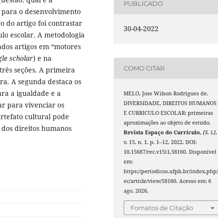
PUBLICADO
es para o desenvolvimento
 do artigo foi contrastar
30-04-2022
culo escolar. A metodologia
tados artigos em “motores
le scholar
) e na
COMO CITAR
 três seções. A primeira
ira. A segunda destaca os
ra a igualdade e a
MELO, Jose Wilson Rodrigues de.
DIVERSIDADE, DIREITOS HUMANOS
ar para vivenciar os
E CURRICULO ESCOLAR: primeiras
rtefato cultural pode
aproximações ao objeto de estudo.
 dos direitos humanos
Revista Espaço do Currículo
,
[S. l.]
,
v. 15, n. 1, p. 1–12, 2022. DOI:
10.15687/rec.v15i1.58160. Disponível
em:
https://periodicos.ufpb.br/index.php/
ec/article/view/58160. Acesso em: 6
ago. 2026.
Fomatos de Citação