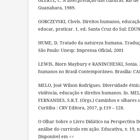
GEERTZ, C. A interpretação das culturas. Rio de 
Guanabara, 1989.
GORCZEVSKI, Clovis. Direitos humanos, educação
educar, praticar. 1. ed. Santa Cruz do Sul: EDU
HUME, D. Tratado da natureza humana. Traduç
São Paulo: Unesp: Imprensa Oficial, 2001
LEWIS, Biorn Maybury e RANINCHESKI, Sonia. De
humanos no Brasil Contemporâneo. Brasília: C
MELO, José Wilson Rodrigues. Diversidade étnica
violência, educação e direitos humanos. In. MEL
FERNANDES, S.R.T. (Orgs.) Caminhos e olhares s
Curitiba : CRV Editora, 2017, p.119 – 128.
O Olhar Sobre o Livro Didático na Perspectiva D
análise do currículo em ação. Educativa, v. 19, n.
Disponível em <<