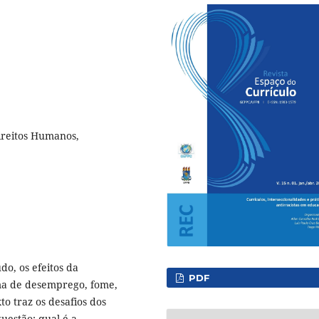
Direitos Humanos,
do, os efeitos da
PDF
ma de desemprego, fome,
to traz os desafios dos
questão: qual é a