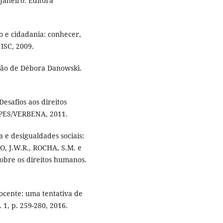
Janeiro: Editora
 e cidadania: conhecer,
NISC, 2009.
ão de Débora Danowski.
safios aos direitos
APES/VERBENA, 2011.
 e desigualdades sociais:
O, J.W.R., ROCHA, S.M. e
obre os direitos humanos.
ocente: uma tentativa de
 1, p. 259-280, 2016.