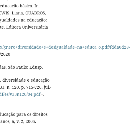
educação básica. In.
LEWIS, Liana, QUADROS,
igualdades na educação:
e. Editora Universitária
79/gnero+diversidade+e+desigualdade+na+educa_o.pdf/fdda0d28-
/2020
das. São Paulo: Edusp.
, diversidade e educação
, n. 120, p. 715-726, jul.-
df/es/v33n120/04.pdf
>,
ducação para os direitos
nos, a, v. 2, 2005.