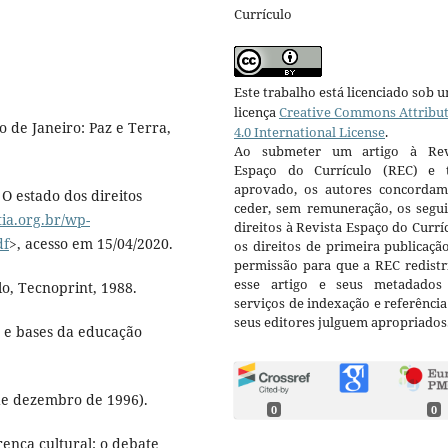
Currículo
Este trabalho está licenciado sob 
licença
Creative Commons Attribu
de Janeiro: Paz e Terra,
4.0 International License
.
Ao submeter um artigo à Rev
Espaço do Currículo (REC) e t
aprovado, os autores concorda
 estado dos direitos
ceder, sem remuneração, os segui
stia.org.br/wp-
direitos à Revista Espaço do Currí
df
>, acesso em 15/04/2020.
os direitos de primeira publicaçã
permissão para que a REC redistr
esse artigo e seus metadados
lo, Tecnoprint, 1988.
serviços de indexação e referênci
seus editores julguem apropriados
es e bases da educação
 de dezembro de 1996).
0
0
ença cultural: o debate