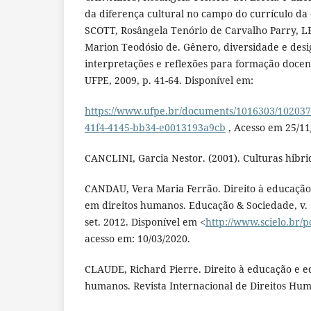
da diferença cultural no campo do currículo da 
SCOTT, Rosângela Tenório de Carvalho Parry, 
Marion Teodósio de. Gênero, diversidade e des
interpretações e reflexões para formação docent
UFPE, 2009, p. 41-64. Disponível em:
https://www.ufpe.br/documents/1016303/10203
41f4-4145-bb34-e0013193a9cb
, Acesso em 25/11
CANCLINI, Garcia Nestor. (2001). Culturas hibri
CANDAU, Vera Maria Ferrão. Direito à educação
em direitos humanos. Educação & Sociedade, v. 33
set. 2012. Disponível em <
http://www.scielo.br/p
acesso em: 10/03/2020.
CLAUDE, Richard Pierre. Direito à educação e e
humanos. Revista Internacional de Direitos Huma