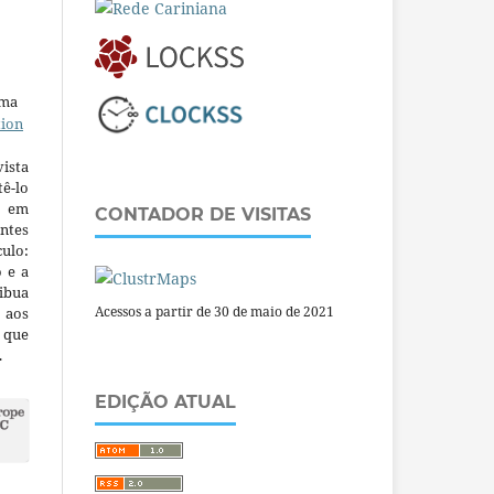
uma
tion
ista
ê-lo
m em
CONTADOR DE VISITAS
ntes
culo:
o e a
ibua
Acessos a partir de 30 de maio de 2021
 aos
a que
.
EDIÇÃO ATUAL