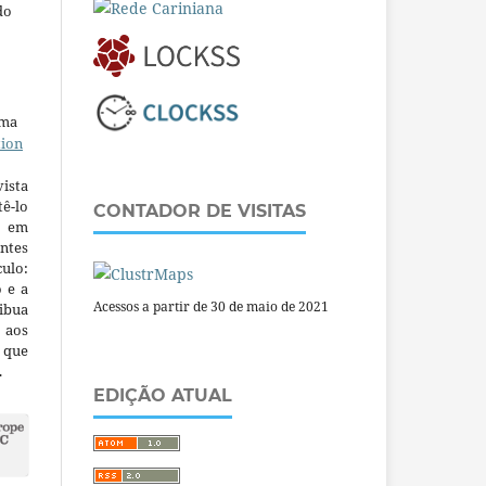
do
uma
tion
ista
ê-lo
CONTADOR DE VISITAS
m em
ntes
culo:
o e a
Acessos a partir de 30 de maio de 2021
ibua
 aos
a que
.
EDIÇÃO ATUAL