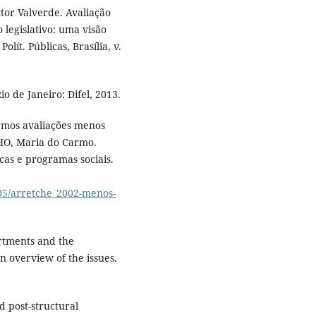
r Valverde. Avaliação
 legislativo: uma visão
lít. Públicas, Brasília, v.
o de Janeiro: Difel, 2013.
rmos avaliações menos
HO, Maria do Carmo.
cas e programas sociais.
/05/arretche_2002-menos-
rtments and the
n overview of the issues.
d post-structural