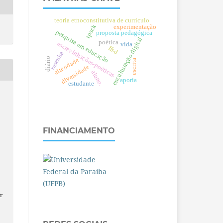
teoria etnoconstitutiva de currículo
tpack
experimentação
pesquisa em educação
proposta pedagógica
enculturação digital
poética
escrevinhações-poéticas
vida
ffsd
resenha
diário
alteridade
escrita
diversidade
aluno.
aporia
estudante
FINANCIAMENTO
r