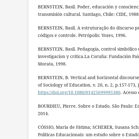
BERNSTEIN, Basil. Poder, educación y consciencia
transmisión cultural. Santiago, Chile: CIDE, 1988
BERNSTEIN, Basil. A estruturação do discurso pe
códigos e controle. Petrópolis: Vozes, 1996.
BERNSTEIN, Basil. Pedagogía, control simbólico e
investigacíon y crítica.La Coruña: Fundación Pa
Morata, 1998.
BERNSTEIN, B. Vertical and horizontal discourse:
of Sociology of Education, v. 20, n. 2, p.157-173,
https://doi.org/10.1080/01425699995380
. Acesso 
BOURDIEU, Pierre. Sobre o Estado. São Paulo: Ed
2014.
CÓSSIO, Maria de Fátima; SCHERER, Susana Sch
Políticas Educacionais: um estudo sobre o Estad