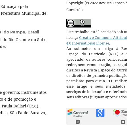
Copyright (c) 2022 Revista Espaço 
 Educação pela
Currículo
 Prefeitura Municipal de
Este trabalho está licenciado sob 
l do Pampa, Brasil
licença
Creative Commons Attribu
 do Rio Grande do Sul e
4.0 International License
.
de.
Ao submeter um artigo à Rev
Espaço do Currículo (REC) e t
aprovado, os autores concorda
ceder, sem remuneração, os segui
direitos à Revista Espaço do Currí
os direitos de primeira publicaçã
permissão para que a REC redistr
esse artigo e seus metadados
serviços de indexação e referênci
de governo: instrumentos
seus editores julguem apropriados
ito e de promoção e
Paula Dallari (Org.).
ídico. São Paulo: Saraiva,
0
0