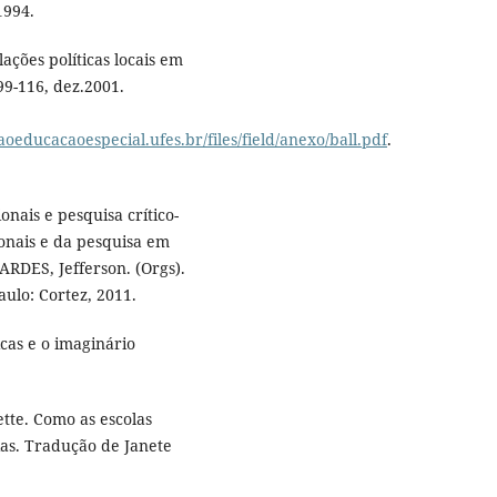
1994.
lações políticas locais em
99-116, dez.2001.
aoeducacaoespecial.ufes.br/files/field/anexo/ball.pdf
.
onais e pesquisa crítico-
ionais e da pesquisa em
ARDES, Jefferson. (Orgs).
aulo: Cortez, 2011.
cas e o imaginário
te. Como as escolas
ias. Tradução de Janete