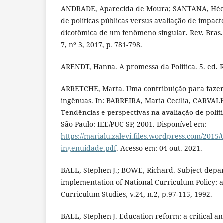
ANDRADE, Aparecida de Moura; SANTANA, Hécto
de políticas públicas versus avaliação de impacto
dicotômica de um fenômeno singular. Rev. Bras. Po
7, nº 3, 2017, p. 781-798.
ARENDT, Hanna. A promessa da Política. 5. ed. Ri
ARRETCHE, Marta. Uma contribuição para faze
ingênuas. In: BARREIRA, Maria Cecília, CARVAL
Tendências e perspectivas na avaliação de políti
São Paulo: IEE/PUC SP, 2001. Disponível em:
https://marialuizalevi.files.wordpress.com/2015
ingenuidade.pdf
. Acesso em: 04 out. 2021.
BALL, Stephen J.; BOWE, Richard. Subject depa
implementation of National Curriculum Policy: a
Curriculum Studies, v.24, n.2, p.97-115, 1992.
BALL, Stephen J. Education reform: a critical an