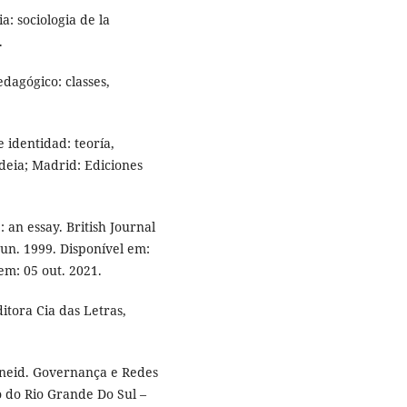
: sociologia de la
.
dagógico: classes,
 identidad: teoría,
ideia; Madrid: Ediciones
 an essay. British Journal
 jun. 1999. Disponível em:
em: 05 out. 2021.
itora Cia das Letras,
neid. Governança e Redes
o do Rio Grande Do Sul –