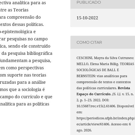
tiva analítica para as
PUBLICADO
ntre as Teorias
 para compreensão do
15-10-2022
xtos dessas políticas.
-epistemológica e
rar pesquisas no campo
COMO CITAR
ica, sendo ele construído
 da pesquisa bibliográfica
CESCHINI, Mayra da Silva Cutruneo;
 fundamentam a pesquisa,
MELLO, Elena Maria Billig. TEORIAS
 bem como perspectivas
SOCIOLÓGICAS DE BALL E
com suporte nas teorias
BERNSTEIN: vias analíticas para
rcruzadas para a análise
compreensão de textos e contextos
das políticas curriculares.
Revista
mos que a sociologia é
Espaço do Currículo
,
[S. l.]
, v. 15, n.
 campo do currículo e que
2, p. 1–23, 2022. DOI:
alítica para as políticas
10.15687/rec.v15i2.61406. Disponível
em:
https://periodicos.ufpb.br/index.php/
ec/article/view/61406. Acesso em: 6
ago. 2026.