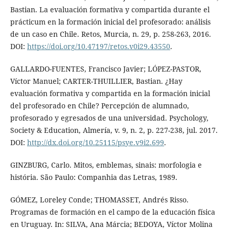
Bastian. La evaluación formativa y compartida durante el
prácticum en la formación inicial del profesorado: análisis
de un caso en Chile. Retos, Murcia, n. 29, p. 258-263, 2016.
DOI:
https://doi.org/10.47197/retos.v0i29.43550
.
GALLARDO-FUENTES, Francisco Javier; LÓPEZ-PASTOR,
Víctor Manuel; CARTER-THUILLIER, Bastian. ¿Hay
evaluación formativa y compartida en la formación inicial
del profesorado en Chile? Percepción de alumnado,
profesorado y egresados de una universidad. Psychology,
Society & Education, Almería, v. 9, n. 2, p. 227-238, jul. 2017.
DOI:
http://dx.doi.org/10.25115/psye.v9i2.699
.
GINZBURG, Carlo. Mitos, emblemas, sinais: morfologia e
história. São Paulo: Companhia das Letras, 1989.
GÓMEZ, Loreley Conde; THOMASSET, Andrés Risso.
Programas de formación en el campo de la educación física
en Uruguay. In: SILVA, Ana Márcia; BEDOYA, Víctor Molina