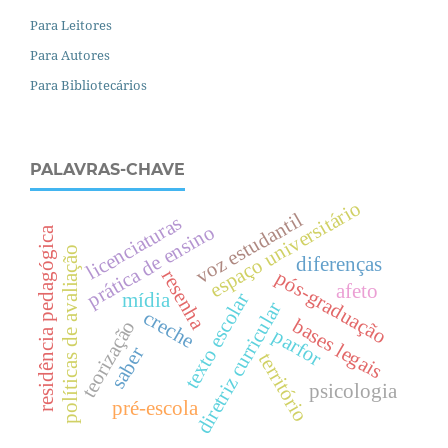
Para Leitores
Para Autores
Para Bibliotecários
PALAVRAS-CHAVE
espaço universitário
voz estudantil
licenciaturas
prática de ensino
residência pedagógica
políticas de avaliação
diferenças
resenha
pós-graduação
afeto
mídia
texto escolar
diretriz curricular
creche
bases legais
teorização
parfor
saber
território
psicologia
pré-escola