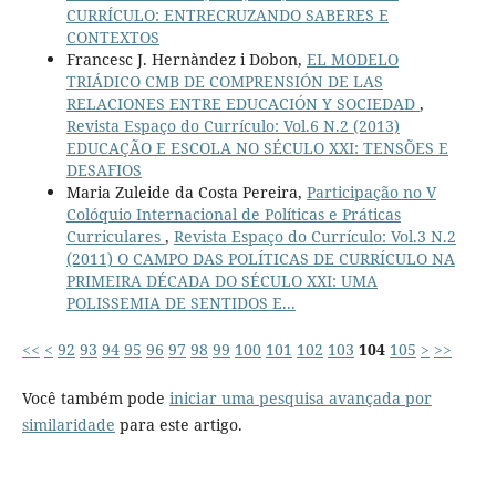
CURRÍCULO: ENTRECRUZANDO SABERES E
CONTEXTOS
Francesc J. Hernàndez i Dobon,
EL MODELO
TRIÁDICO CMB DE COMPRENSIÓN DE LAS
RELACIONES ENTRE EDUCACIÓN Y SOCIEDAD
,
Revista Espaço do Currículo: Vol.6 N.2 (2013)
EDUCAÇÃO E ESCOLA NO SÉCULO XXI: TENSÕES E
DESAFIOS
Maria Zuleide da Costa Pereira,
Participação no V
Colóquio Internacional de Políticas e Práticas
Curriculares
,
Revista Espaço do Currículo: Vol.3 N.2
(2011) O CAMPO DAS POLÍTICAS DE CURRÍCULO NA
PRIMEIRA DÉCADA DO SÉCULO XXI: UMA
POLISSEMIA DE SENTIDOS E...
<<
<
92
93
94
95
96
97
98
99
100
101
102
103
104
105
>
>>
Você também pode
iniciar uma pesquisa avançada por
similaridade
para este artigo.