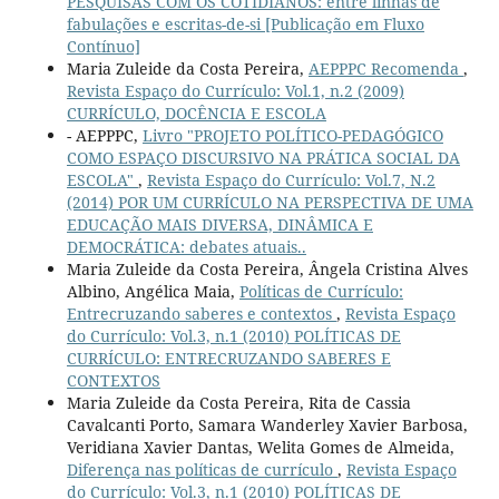
PESQUISAS COM OS COTIDIANOS: entre linhas de
fabulações e escritas-de-si [Publicação em Fluxo
Contínuo]
Maria Zuleide da Costa Pereira,
AEPPPC Recomenda
,
Revista Espaço do Currículo: Vol.1, n.2 (2009)
CURRÍCULO, DOCÊNCIA E ESCOLA
- AEPPPC,
Livro "PROJETO POLÍTICO-PEDAGÓGICO
COMO ESPAÇO DISCURSIVO NA PRÁTICA SOCIAL DA
ESCOLA"
,
Revista Espaço do Currículo: Vol.7, N.2
(2014) POR UM CURRÍCULO NA PERSPECTIVA DE UMA
EDUCAÇÃO MAIS DIVERSA, DINÂMICA E
DEMOCRÁTICA: debates atuais..
Maria Zuleide da Costa Pereira, Ângela Cristina Alves
Albino, Angélica Maia,
Políticas de Currículo:
Entrecruzando saberes e contextos
,
Revista Espaço
do Currículo: Vol.3, n.1 (2010) POLÍTICAS DE
CURRÍCULO: ENTRECRUZANDO SABERES E
CONTEXTOS
Maria Zuleide da Costa Pereira, Rita de Cassia
Cavalcanti Porto, Samara Wanderley Xavier Barbosa,
Veridiana Xavier Dantas, Welita Gomes de Almeida,
Diferença nas políticas de currículo
,
Revista Espaço
do Currículo: Vol.3, n.1 (2010) POLÍTICAS DE