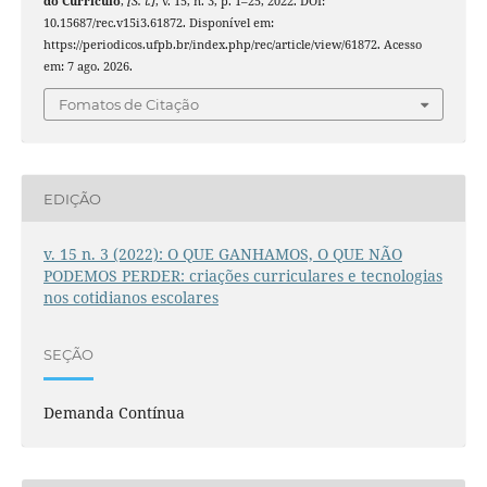
do Currículo
,
[S. l.]
, v. 15, n. 3, p. 1–25, 2022. DOI:
10.15687/rec.v15i3.61872. Disponível em:
https://periodicos.ufpb.br/index.php/rec/article/view/61872. Acesso
em: 7 ago. 2026.
Fomatos de Citação
EDIÇÃO
v. 15 n. 3 (2022): O QUE GANHAMOS, O QUE NÃO
PODEMOS PERDER: criações curriculares e tecnologias
nos cotidianos escolares
SEÇÃO
Demanda Contínua