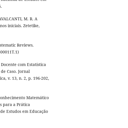
6.
AVALCANTI, M. R. A
os iniciais. Zetetike,
tematic Reviews.
400011T.1)
o Docente com Estatística
de Caso. Jornal
, v. 13, n. 2, p. 196-202,
 Conhecimento Matemático
 para a Prática
al de Estudos em Educação