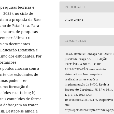
pesquisas teóricas e
PUBLICADO
- 2022), no ciclo de
futam a proposta da Base
25-01-2023
no de Estatística. Para
iteratura, de pesquisas
 em periódicos. Os
COMO CITAR
os em documentos
Educação Estatística é
SILVA, Danielle Gonzaga da; CASTRO
smo dos estudantes. Por
Juscileide Braga de. EDUCAÇÃO
nformações
ESTATÍSTICA NO CICLO DE
is pontos chocam com a
ALFABETIZAÇÃO: uma revisão
arte dos estudantes de
sistemática sobre pesquisas
realizadas antes e após a
cunas podem ser
implementação da BNCC.
Revista
e uma formação de
Espaço do Currículo
,
[S. l.]
, v. 16, n.
údos estatísticos; b)
1, p. 1–15, 2023. DOI:
tais conteúdos de forma
10.15687/rec.v16i1.63178. Disponível
 a defasagem ao tratar
em:
https://periodicos.ufpb.br/index.php/
il. Destaca-se ainda a