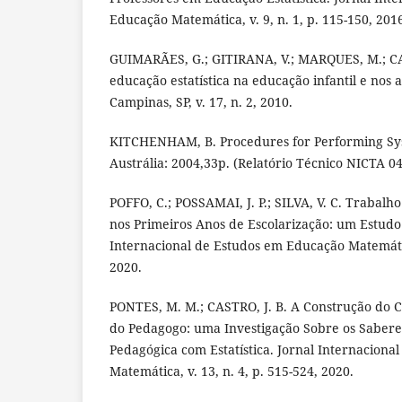
Educação Matemática, v. 9, n. 1, p. 115-150, 201
GUIMARÃES, G.; GITIRANA, V.; MARQUES, M.; C
educação estatística na educação infantil e nos an
Campinas, SP, v. 17, n. 2, 2010.
KITCHENHAM, B. Procedures for Performing Sys
Austrália: 2004,33p. (Relatório Técnico NICTA 0
POFFO, C.; POSSAMAI, J. P.; SILVA, V. C. Trabalh
nos Primeiros Anos de Escolarização: um Estudo 
Internacional de Estudos em Educação Matemática
2020.
PONTES, M. M.; CASTRO, J. B. A Construção do
do Pedagogo: uma Investigação Sobre os Saberes
Pedagógica com Estatística. Jornal Internacion
Matemática, v. 13, n. 4, p. 515-524, 2020.