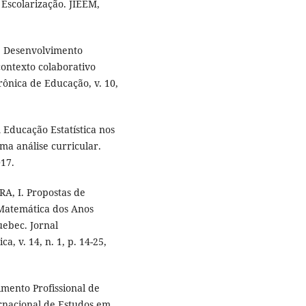
 Escolarização. JIEEM,
. Desenvolvimento
contexto colaborativo
trônica de Educação, v. 10,
A Educação Estatística nos
ma análise curricular.
017.
A, I. Propostas de
 Matemática dos Anos
uebec. Jornal
 v. 14, n. 1, p. 14-25,
imento Profissional de
ernacional de Estudos em