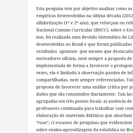
Esta pesquisa tem por objetivo analisar como as 
empíricas desenvolvidas na última década (2012 
alfabetização (1º e 2º ano), que reforçam ou re
Nacional Comum Curricular (BNCC), sobre o Ensi
isso, foi realizada uma Revisão Sistemática de L
desenvolvidas no Brasil e que foram publicadas
resultados apontam que mesmo que destacad
norteadores oficiais, nem sempre a proposta de 
implementada de forma a favorecer o protagoni
vezes, ela é limitada à observação passiva de i
compartilhadas, nem sempre referenciadas. Ta
proposta de favorecer uma análise crítica por p
dados que são consumidos diariamente. Tais la
agrupadas em três pontos focais: a) ausência d
professores continuada para trabalhar com conte
elaboração de materiais didáticos que abordam 
“rasa”; c) escassez de pesquisas que evidenciem
sobre ensino-aprendizagem da estatística no Bras