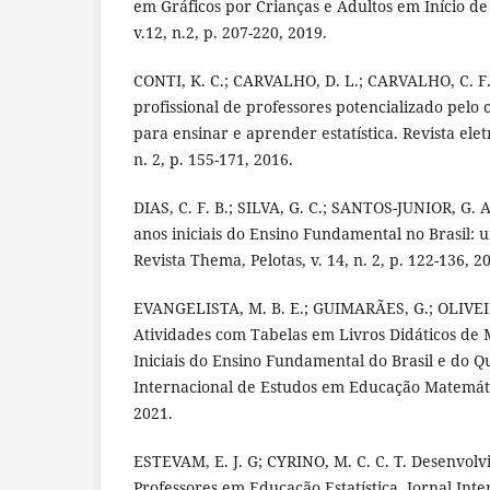
em Gráficos por Crianças e Adultos em Início de
v.12, n.2, p. 207-220, 2019.
CONTI, K. C.; CARVALHO, D. L.; CARVALHO, C. F
profissional de professores potencializado pelo 
para ensinar e aprender estatística. Revista ele
n. 2, p. 155-171, 2016.
DIAS, C. F. B.; SILVA, G. C.; SANTOS-JUNIOR, G. 
anos iniciais do Ensino Fundamental no Brasil: u
Revista Thema, Pelotas, v. 14, n. 2, p. 122-136, 2
EVANGELISTA, M. B. E.; GUIMARÃES, G.; OLIVEIR
Atividades com Tabelas em Livros Didáticos de
Iniciais do Ensino Fundamental do Brasil e do Q
Internacional de Estudos em Educação Matemática,
2021.
ESTEVAM, E. J. G; CYRINO, M. C. C. T. Desenvolv
Professores em Educação Estatística. Jornal Int