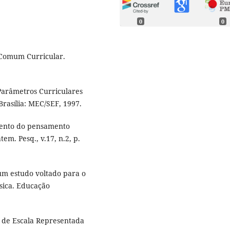
0
0
 Comum Curricular.
Parâmetros Curriculares
Brasília: MEC/SEF, 1997.
mento do pensamento
em. Pesq., v.17, n.2, p.
 um estudo voltado para o
sica. Educação
de Escala Representada