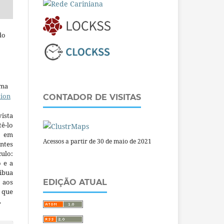
do
uma
tion
CONTADOR DE VISITAS
ista
ê-lo
m em
Acessos a partir de 30 de maio de 2021
ntes
culo:
o e a
ibua
 aos
EDIÇÃO ATUAL
a que
.