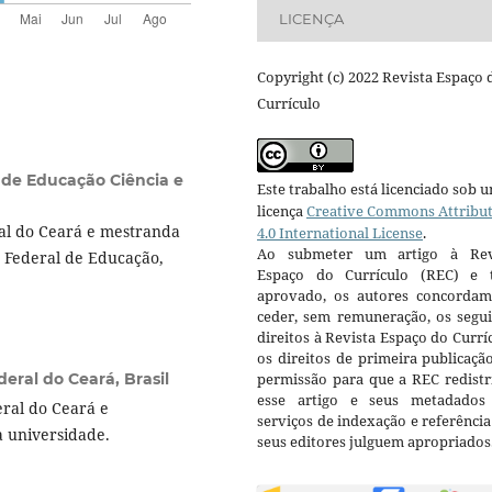
LICENÇA
Copyright (c) 2022 Revista Espaço 
Currículo
l de Educação Ciência e
Este trabalho está licenciado sob 
licença
Creative Commons Attribu
al do Ceará e mestranda
4.0 International License
.
Ao submeter um artigo à Rev
o Federal de Educação,
Espaço do Currículo (REC) e t
aprovado, os autores concorda
ceder, sem remuneração, os segui
direitos à Revista Espaço do Currí
os direitos de primeira publicaçã
eral do Ceará, Brasil
permissão para que a REC redistr
esse artigo e seus metadados
ral do Ceará e
serviços de indexação e referênci
 universidade.
seus editores julguem apropriados