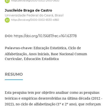
https://orcid.org/0000-0002-2455-0600
Juscileide Braga de Castro
Universidade Federal do Ceará, Brasil
https://orcid.org/0000-0002-6530-4860
DOI:
https://doi.org/10.15687/rec.v16i1.63178
Educação Estatística, Ciclo de
Palavras-chave:
Alfabetização, Anos Iniciais, Base Nacional Comum
Curricular, Educación Estadística
RESUMO
Esta pesquisa tem por objetivo analisar como as pesquisas
teóricas e empíricas desenvolvidas na última década (2012 -
2022), no ciclo de alfabetização (1º e 2º ano), que reforçam