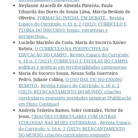
Neylanne Aracelli de Almeida Pimenta, Paula
Eduarda das Dores de Souza Lima, Márcia Betânia de
Oliveira,
FORMAÇÃO INICIAL EM DEBATE
,
Revista
Espaço do Currículo: v. 15 n. 2 (2022): CURRÍCULO E
TEORIA DO DISCURSO: temas, estratégias e
perspectivas...
Lucielio Marinho da Costa, Maria do Socorro Xavier
Batista,
O CURRÍCULO NA PERSPECTIVA DA
EDUCAÇÃO DO CAMPO
,
Revista Espaço do Currículo:
v. 14 n. 2 (2021): CURRÍCULO E ESCOLAS DO CAMPO:
políticas e práticas em territorialidades camponesas
Maria do Socorro Souza, Neuza Sofia Guerreiro
Pedro, Juliane Colling,
O USO DAS TIC NO ENSINO
REMOTO
,
Revista Espaço do Currículo: v. 16 n. 2
(2023): REENCANTAMENTO DO MUNDO: criações
curriculares enquanto novidades utópicas [Publicação
em Fluxo Contínuo]
Andreia Teixeira Ramos, Soler Gonzalez, Victor de
Jesus,
CRIAÇÕES CURRICULARES COM OUTRAS
ECOLOGIAS NAS REDES COTIDIANAS
,
Revista Espaço
do Currículo: v. 16 n. 2 (2023): REENCANTAMENTO
DO MUNDO: criações curriculares enquanto