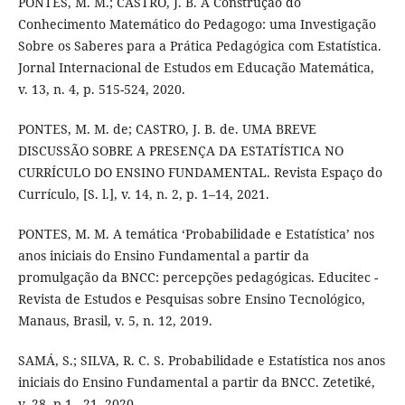
PONTES, M. M.; CASTRO, J. B. A Construção do
Conhecimento Matemático do Pedagogo: uma Investigação
Sobre os Saberes para a Prática Pedagógica com Estatística.
Jornal Internacional de Estudos em Educação Matemática,
v. 13, n. 4, p. 515-524, 2020.
PONTES, M. M. de; CASTRO, J. B. de. UMA BREVE
DISCUSSÃO SOBRE A PRESENÇA DA ESTATÍSTICA NO
CURRÍCULO DO ENSINO FUNDAMENTAL. Revista Espaço do
Currículo, [S. l.], v. 14, n. 2, p. 1–14, 2021.
PONTES, M. M. A temática ‘Probabilidade e Estatística’ nos
anos iniciais do Ensino Fundamental a partir da
promulgação da BNCC: percepções pedagógicas. Educitec -
Revista de Estudos e Pesquisas sobre Ensino Tecnológico,
Manaus, Brasil, v. 5, n. 12, 2019.
SAMÁ, S.; SILVA, R. C. S. Probabilidade e Estatística nos anos
iniciais do Ensino Fundamental a partir da BNCC. Zetetiké,
v. 28, p.1 - 21, 2020.