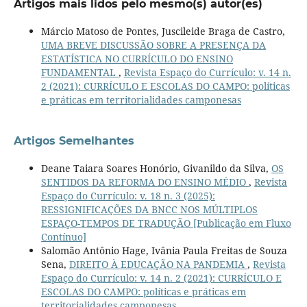
Artigos mais lidos pelo mesmo(s) autor(es)
Márcio Matoso de Pontes, Juscileide Braga de Castro,
UMA BREVE DISCUSSÃO SOBRE A PRESENÇA DA
ESTATÍSTICA NO CURRÍCULO DO ENSINO
FUNDAMENTAL
,
Revista Espaço do Currículo: v. 14 n.
2 (2021): CURRÍCULO E ESCOLAS DO CAMPO: políticas
e práticas em territorialidades camponesas
Artigos Semelhantes
Deane Taiara Soares Honório, Givanildo da Silva,
OS
SENTIDOS DA REFORMA DO ENSINO MÉDIO
,
Revista
Espaço do Currículo: v. 18 n. 3 (2025):
RESSIGNIFICAÇÕES DA BNCC NOS MÚLTIPLOS
ESPAÇO-TEMPOS DE TRADUÇÃO [Publicação em Fluxo
Contínuo]
Salomão Antônio Hage, Ivânia Paula Freitas de Souza
Sena,
DIREITO À EDUCAÇÃO NA PANDEMIA
,
Revista
Espaço do Currículo: v. 14 n. 2 (2021): CURRÍCULO E
ESCOLAS DO CAMPO: políticas e práticas em
territorialidades camponesas