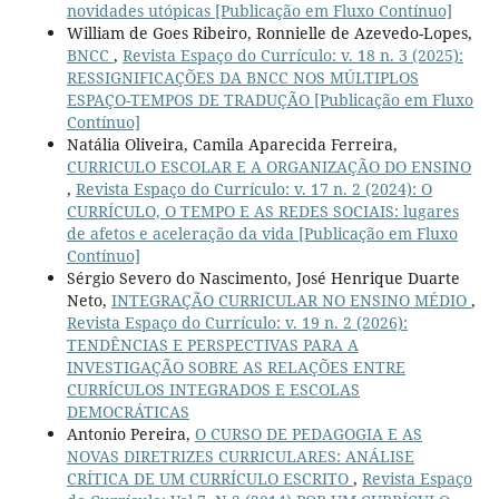
novidades utópicas [Publicação em Fluxo Contínuo]
William de Goes Ribeiro, Ronnielle de Azevedo-Lopes,
BNCC
,
Revista Espaço do Currículo: v. 18 n. 3 (2025):
RESSIGNIFICAÇÕES DA BNCC NOS MÚLTIPLOS
ESPAÇO-TEMPOS DE TRADUÇÃO [Publicação em Fluxo
Contínuo]
Natália Oliveira, Camila Aparecida Ferreira,
CURRICULO ESCOLAR E A ORGANIZAÇÃO DO ENSINO
,
Revista Espaço do Currículo: v. 17 n. 2 (2024): O
CURRÍCULO, O TEMPO E AS REDES SOCIAIS: lugares
de afetos e aceleração da vida [Publicação em Fluxo
Contínuo]
Sérgio Severo do Nascimento, José Henrique Duarte
Neto,
INTEGRAÇÃO CURRICULAR NO ENSINO MÉDIO
,
Revista Espaço do Currículo: v. 19 n. 2 (2026):
TENDÊNCIAS E PERSPECTIVAS PARA A
INVESTIGAÇÃO SOBRE AS RELAÇÕES ENTRE
CURRÍCULOS INTEGRADOS E ESCOLAS
DEMOCRÁTICAS
Antonio Pereira,
O CURSO DE PEDAGOGIA E AS
NOVAS DIRETRIZES CURRICULARES: ANÁLISE
CRÍTICA DE UM CURRÍCULO ESCRITO
,
Revista Espaço