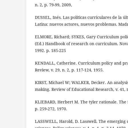
n. 2, p. 79-99, 2009,
DUSSEL, Inés. Las políticas curriculares de la 
Latina: nuevos actores, nuevos problemas. Madri
ELMORE, Richard; SYKES, Gary Curriculum polic
(Ed.) Handbook of research on curriculum. Nova
1992. p. 185-225
KENDALL, Catherine. Curriculum policy and prac
Review, v. 29, n. 2, p. 117-124, 1955.
KIRST, Michael W; WALKER, Decker. An analysis 
making. Review of Educational Research, v. 41, n
KLIEBARD, Herbert M. The tyler rationale. The S
p. 259-272, 1970.
LASSWELL, Harold, D. Lasswell. The emerging c