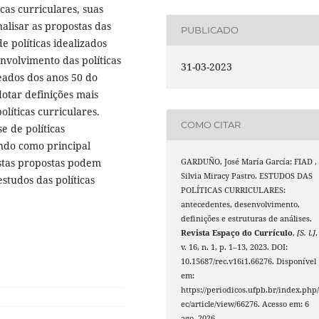
as curriculares, suas
alisar as propostas das
PUBLICADO
de políticas idealizados
nvolvimento das políticas
31-03-2023
ados dos anos 50 do
otar definições mais
olíticas curriculares.
COMO CITAR
e de políticas
ando como principal
estas propostas podem
GARDUÑO, José María García; FIAD ,
Silvia Miracy Pastro. ESTUDOS DAS
studos das políticas
POLÍTICAS CURRICULARES:
antecedentes, desenvolvimento,
definições e estruturas de análises.
Revista Espaço do Currículo
,
[S. l.]
,
v. 16, n. 1, p. 1–13, 2023. DOI:
10.15687/rec.v16i1.66276. Disponível
em:
https://periodicos.ufpb.br/index.php/
ec/article/view/66276. Acesso em: 6
ago. 2026.