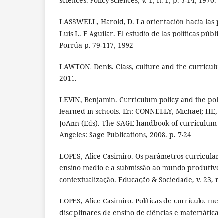
sciences. Policy sciences, v. 1, n. 1, p. 3-14, 1970.
LASSWELL, Harold, D. La orientación hacia las p
Luis L. F Aguilar. El estudio de las políticas púb
Porrúa p. 79-117, 1992
LAWTON, Denis. Class, culture and the curricul
2011.
LEVIN, Benjamin. Curriculum policy and the poli
learned in schools. En: CONNELLY, Michael; HE
JoAnn (Eds). The SAGE handbook of curriculum 
Angeles: Sage Publications, 2008. p. 7-24
LOPES, Alice Casimiro. Os parâmetros curricular
ensino médio e a submissão ao mundo produtivo:
contextualização. Educação & Sociedade, v. 23, n
LOPES, Alice Casimiro. Políticas de currículo: 
disciplinares de ensino de ciências e matemática