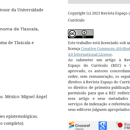
fessor da Universidade
Copyright (c) 2023 Revista Espaço 
Currículo
noma de Tlaxcala,
ma de Tlaxcala e
Este trabalho está licenciado sob 
licença
Creative Commons Attribu
4.0 International License
.
Ao submeter um artigo à Rev
Espaço do Currículo (REC) e t
aprovado, os autores concorda
ceder, sem remuneração, os segui
direitos à Revista Espaço do Currí
os direitos de primeira publicaçã
permissão para que a REC redistr
cas. México: Miguel Ángel
esse artigo e seus metadados
serviços de indexação e referênci
seus editores julguem apropriados
ões epistemológicas.
ro completo).