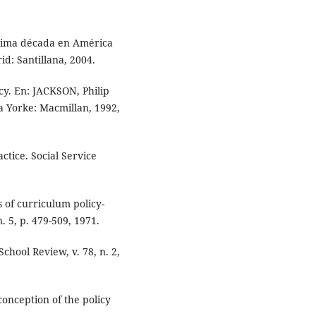
última década en América
d: Santillana, 2004.
y. En: JACKSON, Philip
 Yorke: Macmillan, 1992,
tice. Social Service
of curriculum policy-
. 5, p. 479-509, 1971.
chool Review, v. 78, n. 2,
onception of the policy