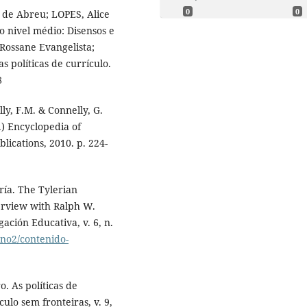
0
0
de Abreu; LOPES, Alice
o nivel médio: Disensos e
 Rossane Evangelista;
 políticas de currículo.
8
, F.M. & Connelly, G.
.) Encyclopedia of
lications, 2010. p. 224-
ía. The Tylerian
erview with Ralph W.
gación Educativa, v. 6, n.
6no2/contenido-
. As políticas de
ulo sem fronteiras, v. 9,