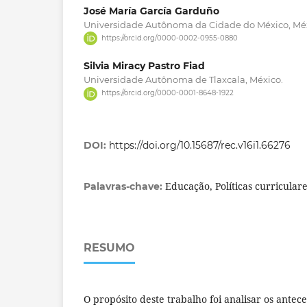
José María García Garduño
Universidade Autônoma da Cidade do México, Méx
https://orcid.org/0000-0002-0955-0880
Silvia Miracy Pastro Fiad
Universidade Autônoma de Tlaxcala, México.
https://orcid.org/0000-0001-8648-1922
DOI:
https://doi.org/10.15687/rec.v16i1.66276
Educação, Políticas curriculares
Palavras-chave:
RESUMO
O propósito deste trabalho foi analisar os antec