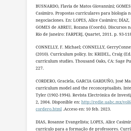
BUSNARDO, Flavia de Matos Giovannini; GOMES 
Casimiro. Propostas curriculares para biología n
negociaciones. En: LOPES, Alice Casimiro; DÍAZ,
GOMES de ABREU, Rozana (Coords). Discursos nas
Rio de Janeiro: FARPERJ, Quartet, 2011. p. 93-11
CONNELLY, F. Michael; CONNELLY, GerryConnelly
(2010). Curriculum policy. In: KRIDEL, Craig (Ed
curriculum studies. Thousand Oaks, CA: Sage Pub
227.
CORDERO, Graciela, GARCIA GARDUÑO, José Mar
curriculum model and the reconceptualists. Int
Tyler (1902-1994). Revista Electrónica de Investi
2, 2004. Disponible en:
http://redie.uabc.mx/vol
cordero.html
.Acceso en: 10 feb. 2023.
DIAS, Rosanne Evangelista; LOPES, Alice Casimiro
currículo para a formação de professores. Curríc