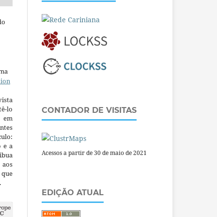
do
uma
tion
ista
ê-lo
CONTADOR DE VISITAS
m em
ntes
culo:
o e a
Acessos a partir de 30 de maio de 2021
ibua
 aos
a que
.
EDIÇÃO ATUAL