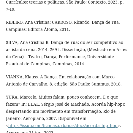
Currículos: teorias e políticas. São Paulo: Contexto, 2023, p.
7-19.
RIBEIRO, Ana Cristina; CARDOSO, Ricardo. Dança de rua.
Campinas: Editora Átomo, 2011.
SILVA, Ana Cristina R. Dança de rua: do ser competitivo ao
artista da cena. 2014. 269 f. Dissertação, (Mestrado em Artes
da Cena) – Teatro, Dança, Performance, Universidade
Estadual de Campinas, Campinas, 2014.
VIANNA, Klauss. A Dança. Em colaboração com Marco
Antonio de Carvalho. 8. edição. São Paulo: Summus, 2018.
YUKA, Marcelo. Muitos falam, pouco conhecem. E o que
fazem? In: LEAL, Sérgio José de Machado. Acorda hip-hop!:
despertando um movimento em transformação. Rio de
Janeiro: Aeroplano, 2007. Disponível em:
<
https://issuu.com/tramas.urbanas/docs/acorda_hip_hop
>.
Acesso em: 21 jun. 2023.