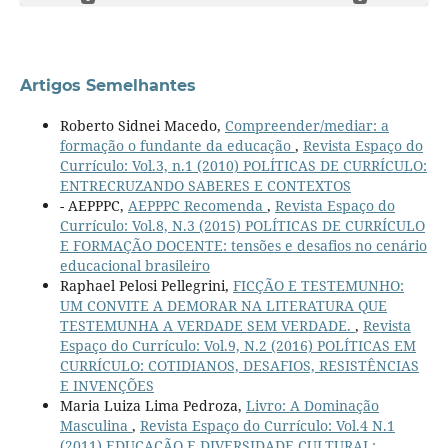
Artigos Semelhantes
Roberto Sidnei Macedo,
Compreender/mediar: a
formação o fundante da educação
,
Revista Espaço do
Currículo: Vol.3, n.1 (2010) POLÍTICAS DE CURRÍCULO:
ENTRECRUZANDO SABERES E CONTEXTOS
- AEPPPC,
AEPPPC Recomenda
,
Revista Espaço do
Currículo: Vol.8, N.3 (2015) POLÍTICAS DE CURRÍCULO
E FORMAÇÃO DOCENTE: tensões e desafios no cenário
educacional brasileiro
Raphael Pelosi Pellegrini,
FICÇÃO E TESTEMUNHO:
UM CONVITE A DEMORAR NA LITERATURA QUE
TESTEMUNHA A VERDADE SEM VERDADE.
,
Revista
Espaço do Currículo: Vol.9, N.2 (2016) POLÍTICAS EM
CURRÍCULO: COTIDIANOS, DESAFIOS, RESISTÊNCIAS
E INVENÇÕES
Maria Luiza Lima Pedroza,
Livro: A Dominação
Masculina
,
Revista Espaço do Currículo: Vol.4 N.1
(2011) EDUCAÇÃO E DIVERSIDADE CULTURAL: