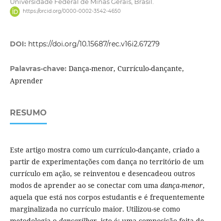
Universidade Federal de Minas Gerais, Brasil.
https://orcid.org/0000-0002-3542-4650
DOI:
https://doi.org/10.15687/rec.v16i2.67279
Dança-menor, Currículo-dançante,
Palavras-chave:
Aprender
RESUMO
Este artigo mostra como um currículo-dançante, criado a
partir de experimentações com dança no território de um
currículo em ação, se reinventou e desencadeou outros
modos de aprender ao se conectar com uma
dança-menor
,
aquela que está nos corpos estudantis e é frequentemente
marginalizada no currículo maior. Utilizou-se como
metodologia o
dançarilhar
, isto é: uma composição feita de