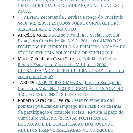
(IM)POSSIBILIDADES DE MUDANÇAS NO CONTEXTO
ATUAL
- -,
AEPPPC Recomenda
,
Revista Espaço do Currículo:
Vol.8, N.2 (2015) ESTUDOS SOBRE CORPO, GÊNERO,
SEXUALIDADE E CURRÍCULO
Angélica Maia,
Discurso e Mudança Social
,
Revista
Espaço do Currículo: Vol.3 N.2 (2011) O CAMPO DAS
POLÍTICAS DE CURRÍCULO NA PRIMEIRA DÉCADA DO
SÉCULO XXI: UMA POLISSEMIA DE SENTIDOS E...
Maria Zuleide da Costa Pereira,
Opinião do Leitor
,
Revista Espaço do Currículo: Vol.1, n.1 (2008)
GLOBALIZAÇÃO E INTERCULTURALIDADE: currículo,
espaço em litígio?
- AEPPPC,
AEPPPC RECOMENDA
,
Revista Espaço do
Currículo: Vol.6 N.2 (2013) EDUCAÇÃO E ESCOLA NO
SÉCULO XXI: TENSÕES E DESAFIOS
Roberto Véras de Oliveira,
Desenvolvimento das
políticas públicas de emprego no Brasil e os dilemas
da participação e controle sociais
,
Revista Espaço do
Currículo: Vol.2, n.1 (2009) AS POLÍTICAS DE
EDUCAÇÃO E DE QUALIFICAÇÃO DOS JOVENS E
ADULTOS TRANVERSALIZADAS NO CURRÍCULO