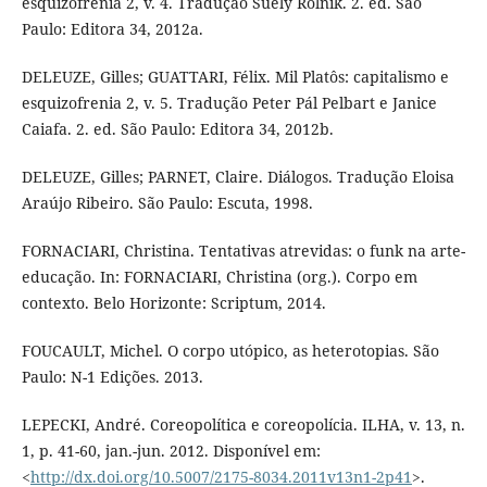
esquizofrenia 2, v. 4. Tradução Suely Rolnik. 2. ed. São
Paulo: Editora 34, 2012a.
DELEUZE, Gilles; GUATTARI, Félix. Mil Platôs: capitalismo e
esquizofrenia 2, v. 5. Tradução Peter Pál Pelbart e Janice
Caiafa. 2. ed. São Paulo: Editora 34, 2012b.
DELEUZE, Gilles; PARNET, Claire. Diálogos. Tradução Eloisa
Araújo Ribeiro. São Paulo: Escuta, 1998.
FORNACIARI, Christina. Tentativas atrevidas: o funk na arte-
educação. In: FORNACIARI, Christina (org.). Corpo em
contexto. Belo Horizonte: Scriptum, 2014.
FOUCAULT, Michel. O corpo utópico, as heterotopias. São
Paulo: N-1 Edições. 2013.
LEPECKI, André. Coreopolítica e coreopolícia. ILHA, v. 13, n.
1, p. 41-60, jan.-jun. 2012. Disponível em:
<
http://dx.doi.org/10.5007/2175-8034.2011v13n1-2p41
>.