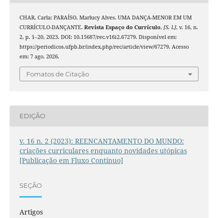
CHAR, Carla; PARAÍSO, Marlucy Alves. UMA DANÇA-MENOR EM UM
CURRÍCULO-DANÇANTE.
Revista Espaço do Currículo
,
[S. l.]
, v. 16, n.
2, p. 1–20, 2023. DOI: 10.15687/rec.v16i2.67279. Disponível em:
https://periodicos.ufpb.br/index.php/rec/article/view/67279. Acesso
em: 7 ago. 2026.
Fomatos de Citação
EDIÇÃO
v. 16 n. 2 (2023): REENCANTAMENTO DO MUNDO:
criações curriculares enquanto novidades utópicas
[Publicação em Fluxo Contínuo]
SEÇÃO
Artigos