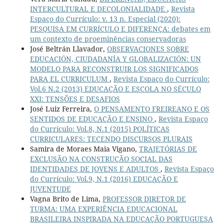
INTERCULTURAL E DECOLONIALIDADE
,
Revista
Espaço do Currículo: v. 13 n. Especial (2020):
PESQUISA EM CURRÍCULO E DIFERENÇA: debates em
um contexto de proeminências conservadoras
José Beltrán Llavador,
OBSERVACIONES SOBRE
EDUCACIÓN, CIUDADANÍA Y GLOBALIZACIÓN: UN
MODELO PARA RECONSTRUIR LOS SIGNIFICADOS
PARA EL CURRICULUM
,
Revista Espaço do Currículo:
Vol.6 N.2 (2013) EDUCAÇÃO E ESCOLA NO SÉCULO
XXI: TENSÕES E DESAFIOS
José Luiz Ferreira,
O PENSAMENTO FREIREANO E OS
SENTIDOS DE EDUCAÇÃO E ENSINO
,
Revista Espaço
do Currículo: Vol.8, N.1 (2015) POLÍTICAS
CURRICULARES: TECENDO DISCURSOS PLURAIS
Samira de Moraes Maia Vigano,
TRAJETÓRIAS DE
EXCLUSÃO NA CONSTRUÇÃO SOCIAL DAS
IDENTIDADES DE JOVENS E ADULTOS
,
Revista Espaço
do Currículo: Vol.9, N.1 (2016) EDUCAÇÃO E
JUVENTUDE
Vagna Brito de Lima,
PROFESSOR DIRETOR DE
TURMA: UMA EXPERIÊNCIA EDUCACIONAL
BRASILEIRA INSPIRADA NA EDUCAÇÃO PORTUGUESA