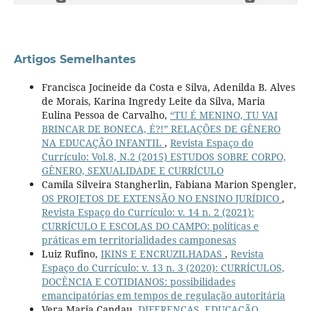
Artigos Semelhantes
Francisca Jocineide da Costa e Silva, Adenilda B. Alves
de Morais, Karina Ingredy Leite da Silva, Maria
Eulina Pessoa de Carvalho,
“TU É MENINO, TU VAI
BRINCAR DE BONECA, É?!” RELAÇÕES DE GÊNERO
NA EDUCAÇÃO INFANTIL
,
Revista Espaço do
Currículo: Vol.8, N.2 (2015) ESTUDOS SOBRE CORPO,
GÊNERO, SEXUALIDADE E CURRÍCULO
Camila Silveira Stangherlin, Fabiana Marion Spengler,
OS PROJETOS DE EXTENSÃO NO ENSINO JURÍDICO
,
Revista Espaço do Currículo: v. 14 n. 2 (2021):
CURRÍCULO E ESCOLAS DO CAMPO: políticas e
práticas em territorialidades camponesas
Luiz Rufino,
IKINS E ENCRUZILHADAS
,
Revista
Espaço do Currículo: v. 13 n. 3 (2020): CURRÍCULOS,
DOCÊNCIA E COTIDIANOS: possibilidades
emancipatórias em tempos de regulação autoritária
Vera Maria Candau,
DIFERENÇAS, EDUCAÇÃO