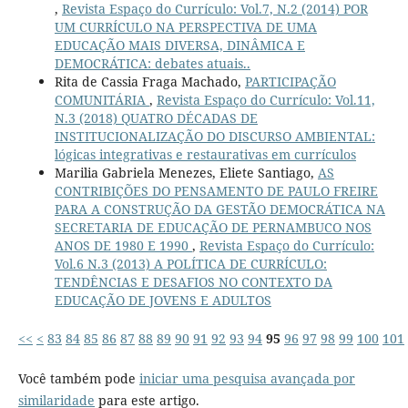
,
Revista Espaço do Currículo: Vol.7, N.2 (2014) POR
UM CURRÍCULO NA PERSPECTIVA DE UMA
EDUCAÇÃO MAIS DIVERSA, DINÂMICA E
DEMOCRÁTICA: debates atuais..
Rita de Cassia Fraga Machado,
PARTICIPAÇÃO
COMUNITÁRIA
,
Revista Espaço do Currículo: Vol.11,
N.3 (2018) QUATRO DÉCADAS DE
INSTITUCIONALIZAÇÃO DO DISCURSO AMBIENTAL:
lógicas integrativas e restaurativas em currículos
Marilia Gabriela Menezes, Eliete Santiago,
AS
CONTRIBIÇÕES DO PENSAMENTO DE PAULO FREIRE
PARA A CONSTRUÇÃO DA GESTÃO DEMOCRÁTICA NA
SECRETARIA DE EDUCAÇÃO DE PERNAMBUCO NOS
ANOS DE 1980 E 1990
,
Revista Espaço do Currículo:
Vol.6 N.3 (2013) A POLÍTICA DE CURRÍCULO:
TENDÊNCIAS E DESAFIOS NO CONTEXTO DA
EDUCAÇÃO DE JOVENS E ADULTOS
<<
<
83
84
85
86
87
88
89
90
91
92
93
94
95
96
97
98
99
100
101
Você também pode
iniciar uma pesquisa avançada por
similaridade
para este artigo.