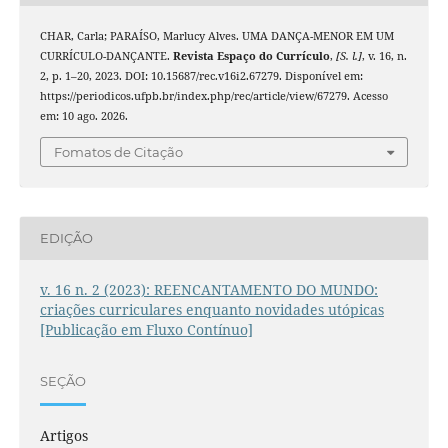
CHAR, Carla; PARAÍSO, Marlucy Alves. UMA DANÇA-MENOR EM UM
CURRÍCULO-DANÇANTE.
Revista Espaço do Currículo
,
[S. l.]
, v. 16, n.
2, p. 1–20, 2023. DOI: 10.15687/rec.v16i2.67279. Disponível em:
https://periodicos.ufpb.br/index.php/rec/article/view/67279. Acesso
em: 10 ago. 2026.
Fomatos de Citação
EDIÇÃO
v. 16 n. 2 (2023): REENCANTAMENTO DO MUNDO:
criações curriculares enquanto novidades utópicas
[Publicação em Fluxo Contínuo]
SEÇÃO
Artigos