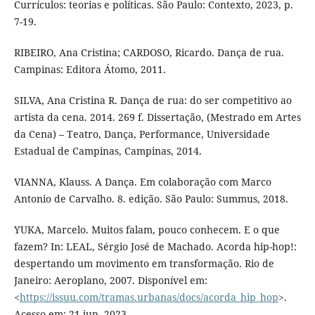
Currículos: teorias e políticas. São Paulo: Contexto, 2023, p.
7-19.
RIBEIRO, Ana Cristina; CARDOSO, Ricardo. Dança de rua.
Campinas: Editora Átomo, 2011.
SILVA, Ana Cristina R. Dança de rua: do ser competitivo ao
artista da cena. 2014. 269 f. Dissertação, (Mestrado em Artes
da Cena) – Teatro, Dança, Performance, Universidade
Estadual de Campinas, Campinas, 2014.
VIANNA, Klauss. A Dança. Em colaboração com Marco
Antonio de Carvalho. 8. edição. São Paulo: Summus, 2018.
YUKA, Marcelo. Muitos falam, pouco conhecem. E o que
fazem? In: LEAL, Sérgio José de Machado. Acorda hip-hop!:
despertando um movimento em transformação. Rio de
Janeiro: Aeroplano, 2007. Disponível em:
<
https://issuu.com/tramas.urbanas/docs/acorda_hip_hop
>.
Acesso em: 21 jun. 2023.