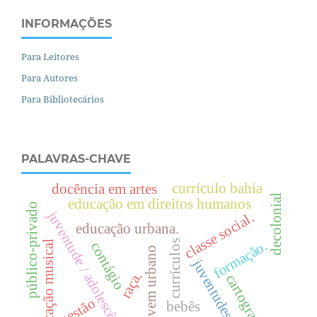
INFORMAÇÕES
Para Leitores
Para Autores
Para Bibliotecários
PALAVRAS-CHAVE
currículo bahia
docência em artes
decolonial
educação em direitos humanos
público-privado
juventude / adolescência.
.
educação urbana.
c
l
a
s
s
e
s
o
c
i
a
l
formação.
currículos
educação musical
contágio
projovem urbano
juventudes
raça.
cartografia
gestão
bebês