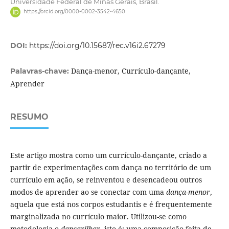
Universidade Federal de Minas Gerais, Brasil.
https://orcid.org/0000-0002-3542-4650
DOI:
https://doi.org/10.15687/rec.v16i2.67279
Dança-menor, Currículo-dançante,
Palavras-chave:
Aprender
RESUMO
Este artigo mostra como um currículo-dançante, criado a
partir de experimentações com dança no território de um
currículo em ação, se reinventou e desencadeou outros
modos de aprender ao se conectar com uma
dança-menor
,
aquela que está nos corpos estudantis e é frequentemente
marginalizada no currículo maior. Utilizou-se como
metodologia o
dançarilhar
, isto é: uma composição feita de