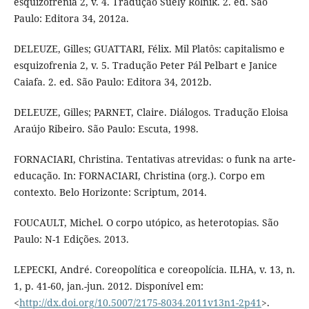
esquizofrenia 2, v. 4. Tradução Suely Rolnik. 2. ed. São
Paulo: Editora 34, 2012a.
DELEUZE, Gilles; GUATTARI, Félix. Mil Platôs: capitalismo e
esquizofrenia 2, v. 5. Tradução Peter Pál Pelbart e Janice
Caiafa. 2. ed. São Paulo: Editora 34, 2012b.
DELEUZE, Gilles; PARNET, Claire. Diálogos. Tradução Eloisa
Araújo Ribeiro. São Paulo: Escuta, 1998.
FORNACIARI, Christina. Tentativas atrevidas: o funk na arte-
educação. In: FORNACIARI, Christina (org.). Corpo em
contexto. Belo Horizonte: Scriptum, 2014.
FOUCAULT, Michel. O corpo utópico, as heterotopias. São
Paulo: N-1 Edições. 2013.
LEPECKI, André. Coreopolítica e coreopolícia. ILHA, v. 13, n.
1, p. 41-60, jan.-jun. 2012. Disponível em:
<
http://dx.doi.org/10.5007/2175-8034.2011v13n1-2p41
>.