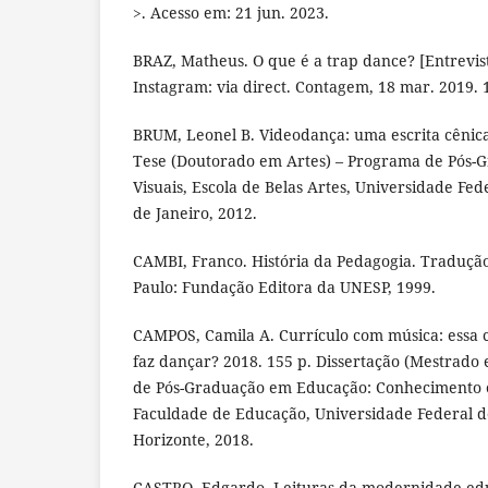
>. Acesso em: 21 jun. 2023.
BRAZ, Matheus. O que é a trap dance? [Entrevist
Instagram: via direct. Contagem, 18 mar. 2019. 
BRUM, Leonel B. Videodança: uma escrita cênica
Tese (Doutorado em Artes) – Programa de Pós-
Visuais, Escola de Belas Artes, Universidade Fede
de Janeiro, 2012.
CAMBI, Franco. História da Pedagogia. Tradução
Paulo: Fundação Editora da UNESP, 1999.
CAMPOS, Camila A. Currículo com música: essa 
faz dançar? 2018. 155 p. Dissertação (Mestrad
de Pós-Graduação em Educação: Conhecimento e 
Faculdade de Educação, Universidade Federal d
Horizonte, 2018.
CASTRO, Edgardo. Leituras da modernidade educ