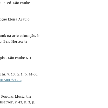
a. 2. ed. São Paulo:
ução Eloisa Araújo
funk na arte-educação. In:
o. Belo Horizonte:
ias. São Paulo: N-1
A, v. 13, n. 1, p. 41-60,
/10.5007/2175-
 Popular Music, the
server, v. 43, n. 3, p.