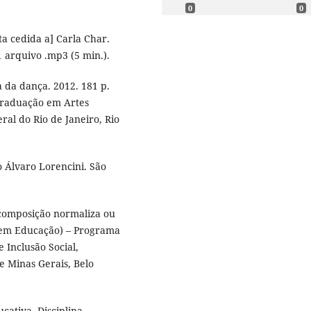
0
0
a cedida a] Carla Char.
1 arquivo .mp3 (5 min.).
 da dança. 2012. 181 p.
Graduação em Artes
ral do Rio de Janeiro, Rio
 Álvaro Lorencini. São
composição normaliza ou
o em Educação) – Programa
Inclusão Social,
e Minas Gerais, Belo
ativa. Disciplina,