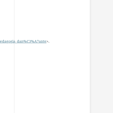
pedagogia_dan%C3%A7ante
>.