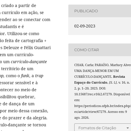
criado a partir de
PUBLICADO
 currículo em ação, se
ender ao se conectar com
02-09-2023
studantis e é
r. Utilizou-se como
ão feita de cartografia +
es Deleuze e Félix Guattari
COMO CITAR
 em um currículo-
omo um
currículo-dançante
CHAR, Carla; PARAÍSO, Marlucy Alves
 território de um
UMA DANÇA-MENOR EM UM
op,
como o
funk
, a
trap
CURRÍCULO-DANÇANTE.
Revista
sorar sensível e à
Espaço do Currículo
,
[S. l.]
, v. 16, n.
2, p. 1–20, 2023. DOI:
ontecer no meio de
10.15687/rec.v16i2.67279. Disponível
ssibilitou quebrar,
em:
 e de dança de um
https://periodicos.ufpb.br/index.php/
 por meio dessa conexão,
ec/article/view/67279. Acesso em: 9
 do prazer e da alegria
.
ago. 2026.
ulo-dançante se tornou
Fomatos de Citação