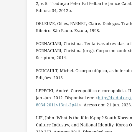
2, v. 5. Tradução Peter Pál Pelbart e Janice Caiaf
Editora 34, 2012b.
DELEUZE, Gilles; PARNET, Claire. Diálogos. Trad
Ribeiro. São Paulo: Escuta, 1998.
FORNACIARI, Christina. Tentativas atrevidas: o 
FORNACIARI, Christina (org.). Corpo em context
Scriptum, 2014.
FOUCAULT, Michel. O corpo utópico, as heterotop
Edições. 2013.
LEPECKI, André. Coreopolítica e coreopolícia. ILH
jan.-jun. 2012. Disponível em: <
http://dx.doi.org
8034.2011v13n1-2p41
>. Acesso em: 21 jun. 2023.
LIE, John. What Is the K in K-pop? South Korean
Culture Industry, and National Identity. Korea Ob
339-363, Autumn 2012. Disponível em: