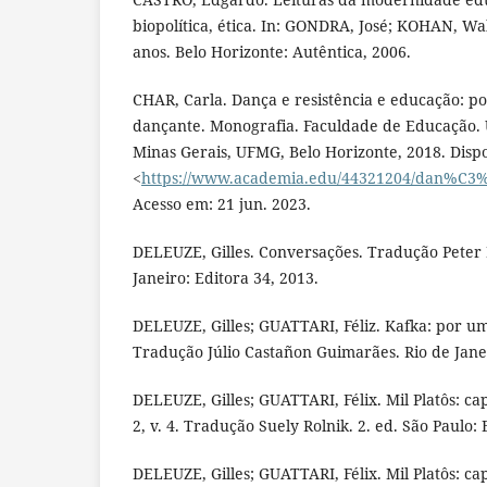
biopolítica, ética. In: GONDRA, José; KOHAN, Wal
anos. Belo Horizonte: Autêntica, 2006.
CHAR, Carla. Dança e resistência e educação: 
dançante. Monografia. Faculdade de Educação. 
Minas Gerais, UFMG, Belo Horizonte, 2018. Disp
<
https://www.academia.edu/44321204/dan%
Acesso em: 21 jun. 2023.
DELEUZE, Gilles. Conversações. Tradução Peter Pá
Janeiro: Editora 34, 2013.
DELEUZE, Gilles; GUATTARI, Féliz. Kafka: por u
Tradução Júlio Castañon Guimarães. Rio de Jane
DELEUZE, Gilles; GUATTARI, Félix. Mil Platôs: ca
2, v. 4. Tradução Suely Rolnik. 2. ed. São Paulo: 
DELEUZE, Gilles; GUATTARI, Félix. Mil Platôs: ca