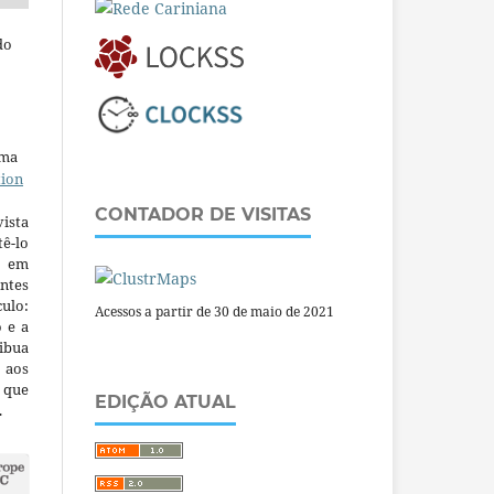
do
uma
tion
CONTADOR DE VISITAS
ista
ê-lo
m em
ntes
culo:
Acessos a partir de 30 de maio de 2021
o e a
ibua
 aos
a que
EDIÇÃO ATUAL
.