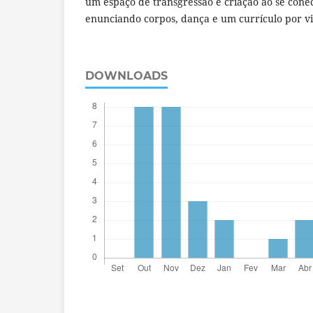
um espaço de transgressão e criação ao se con
enunciando corpos, dança e um currículo por vi
DOWNLOADS