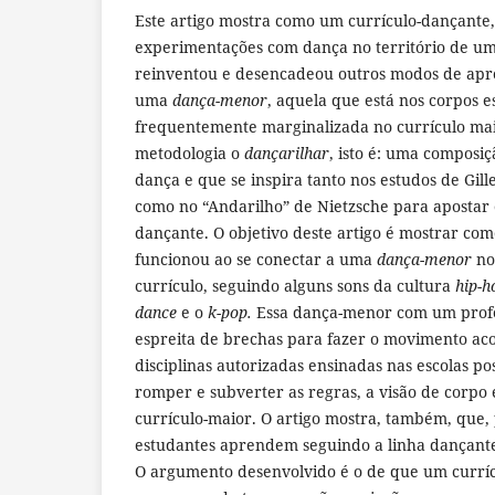
Este artigo mostra como um currículo-dançante, 
experimentações com dança no território de um
reinventou e desencadeou outros modos de apr
uma
dança-menor
, aquela que está nos corpos e
frequentemente marginalizada no currículo maio
metodologia o
dançarilhar
, isto é: uma composiç
dança e que se inspira tanto nos estudos de Gill
como no “Andarilho” de Nietzsche para apostar
dançante. O objetivo deste artigo é mostrar c
funcionou ao se conectar a uma
dança-menor
no
currículo, seguindo alguns sons da cultura
hip-h
dance
e o
k-pop.
Essa dança-menor com um profes
espreita de brechas para fazer o movimento ac
disciplinas autorizadas ensinadas nas escolas po
romper e subverter as regras, a visão de corpo
currículo-maior. O artigo mostra, também, que,
estudantes aprendem seguindo a linha dançante
O argumento desenvolvido é o de que um curríc