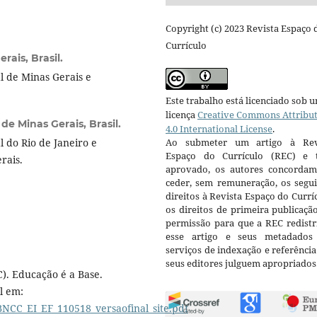
Copyright (c) 2023 Revista Espaço 
Currículo
rais, Brasil.
 de Minas Gerais e
Este trabalho está licenciado sob 
licença
Creative Commons Attribu
de Minas Gerais, Brasil.
4.0 International License
.
 do Rio de Janeiro e
Ao submeter um artigo à Rev
Espaço do Currículo (REC) e t
rais.
aprovado, os autores concorda
ceder, sem remuneração, os segui
direitos à Revista Espaço do Currí
os direitos de primeira publicaçã
permissão para que a REC redistr
esse artigo e seus metadados
serviços de indexação e referênci
seus editores julguem apropriados
). Educação é a Base.
l em:
NCC_EI_EF_110518_versaofinal_site.pdf