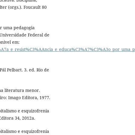
ter (orgs.). Foucault 80
por uma pedagogia
Universidade Federal de
onível em:
C3%A7a_e_resist%C3%AAncia_e_educa%C3%A7%C3%A3o_por_uma_
l Pelbart. 3. ed. Rio de
ma literatura menor.
iro: Imago Editora, 1977.
pitalismo e esquizofrenia
Editora 34, 2012a.
pitalismo e esquizofrenia