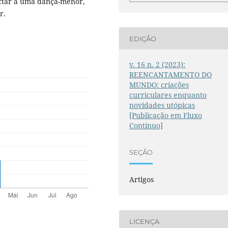
ectar a uma dança-menor,
r.
EDIÇÃO
v. 16 n. 2 (2023):
REENCANTAMENTO DO
MUNDO: criações
curriculares enquanto
novidades utópicas
[Publicação em Fluxo
Contínuo]
SEÇÃO
Artigos
LICENÇA