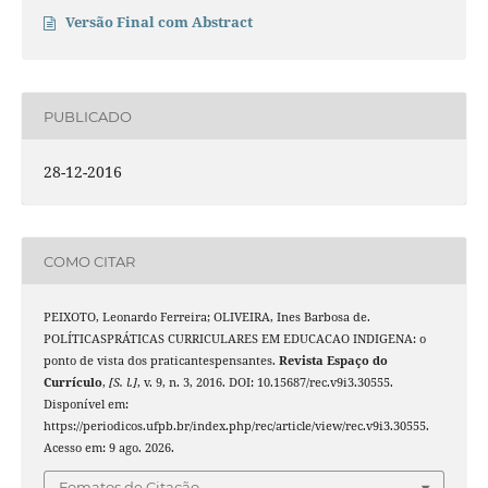
Versão Final com Abstract
PUBLICADO
28-12-2016
COMO CITAR
PEIXOTO, Leonardo Ferreira; OLIVEIRA, Ines Barbosa de.
POLÍTICASPRÁTICAS CURRICULARES EM EDUCACAO INDIGENA: o
ponto de vista dos praticantespensantes.
Revista Espaço do
Currículo
,
[S. l.]
, v. 9, n. 3, 2016. DOI: 10.15687/rec.v9i3.30555.
Disponível em:
https://periodicos.ufpb.br/index.php/rec/article/view/rec.v9i3.30555.
Acesso em: 9 ago. 2026.
Fomatos de Citação