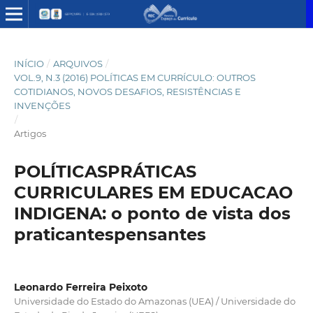
INÍCIO
/
ARQUIVOS
/
VOL.9, N.3 (2016) POLÍTICAS EM CURRÍCULO: OUTROS
COTIDIANOS, NOVOS DESAFIOS, RESISTÊNCIAS E
INVENÇÕES
/
Artigos
POLÍTICASPRÁTICAS
CURRICULARES EM EDUCACAO
INDIGENA: o ponto de vista dos
praticantespensantes
Leonardo Ferreira Peixoto
Universidade do Estado do Amazonas (UEA) / Universidade do