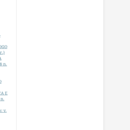
-
OGO
r.)
A
8 n.
O
A E
 n.
: v.