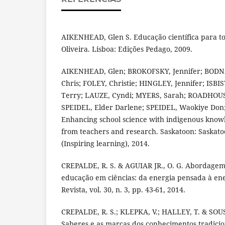
AIKENHEAD, Glen S. Educação científica para to
Oliveira. Lisboa: Edições Pedago, 2009.
AIKENHEAD, Glen; BROKOFSKY, Jennifer; BODN
Chris; FOLEY, Christie; HINGLEY, Jennifer; ISB
Terry; LAUZE, Cyndi; MYERS, Sarah; ROADHOUSE
SPEIDEL, Elder Darlene; SPEIDEL, Waokiye Don;
Enhancing school science with indigenous kno
from teachers and research. Saskatoon: Saskato
(Inspiring learning), 2014.
CREPALDE, R. S. & AGUIAR JR., O. G. Abordagem 
educação em ciências: da energia pensada à en
Revista, vol. 30, n. 3, pp. 43-61, 2014.
CREPALDE, R. S.; KLEPKA, V.; HALLEY, T. & SOU
Saberes e as marcas dos conhecimentos tradicio