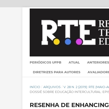
PERIÓDICOS UFPB
ATUAL
ANTERIORES
DIRETRIZES PARA AUTORES
AVALIADOR
INÍCIO
/
ARQUIVOS
/
V. 28 N. 2 (2019): RTE (MAIO-
DOSSIÊ SOBRE EDUCAÇÃO INTERCULTURAL: EP
RESENHA DE ENHANCING