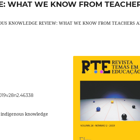
E: WHAT WE KNOW FROM TEACHE
NOUS KNOWLEDGE REVIEW: WHAT WE KNOW FROM TEACHERS 
)
2019v28n2.46338
h indigenous knowledge