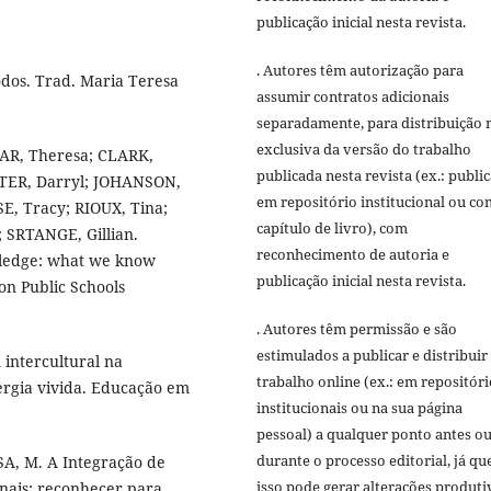
publicação inicial nesta revista.
. Autores têm autorização para
dos. Trad. Maria Teresa
assumir contratos adicionais
separadamente, para distribuição 
exclusiva da versão do trabalho
AR, Theresa; CLARK,
publicada nesta revista (ex.: publi
ISTER, Darryl; JOHANSON,
em repositório institucional ou c
, Tracy; RIOUX, Tina;
capítulo de livro), com
 SRTANGE, Gillian.
reconhecimento de autoria e
wledge: what we know
publicação inicial nesta revista.
on Public Schools
. Autores têm permissão e são
estimulados a publicar e distribuir
intercultural na
trabalho online (ex.: em repositóri
ergia vivida. Educação em
institucionais ou na sua página
pessoal) a qualquer ponto antes o
durante o processo editorial, já qu
SA, M. A Integração de
isso pode gerar alterações produti
nais: reconhecer para