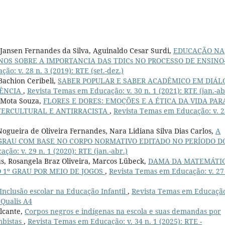
Jansen Fernandes da Silva, Aguinaldo Cesar Surdi,
EDUCAÇÃO NA
NOS SOBRE A IMPORTANCIA DAS TDICs NO PROCESSO DE ENSINO
o: v. 28 n. 3 (2019): RTE (set.-dez.)
Bachion Ceribeli,
SABER POPULAR E SABER ACADÊMICO EM DIÁL
IÊNCIA
,
Revista Temas em Educação: v. 30 n. 1 (2021): RTE (jan.-ab
o Mota Souza,
FLORES E DORES: EMOÇÕES E A ÉTICA DA VIDA PAR
NTERCULTURAL E ANTIRRACISTA
,
Revista Temas em Educação: v. 2
ogueira de Oliveira Fernandes, Nara Lidiana Silva Dias Carlos,
A
 GRAU COM BASE NO CORPO NORMATIVO EDITADO NO PERÍODO D
ão: v. 29 n. 1 (2020): RTE (jan.-abr.)
, Rosangela Braz Oliveira, Marcos Lübeck,
DAMA DA MATEMÁTIC
 1º GRAU POR MEIO DE JOGOS
,
Revista Temas em Educação: v. 27
Inclusão escolar na Educação Infantil
,
Revista Temas em Educação
 Qualis A4
alcante,
Corpos negros e indígenas na escola e suas demandas por
mbistas
,
Revista Temas em Educação: v. 34 n. 1 (2025): RTE -