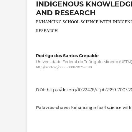
INDIGENOUS KNOWLEDG
AND RESEARCH
ENHANCING SCHOOL SCIENCE WITH INDIGE
RESEARCH
Rodrigo dos Santos Crepalde
Universidade Federal do Triângulo Mineiro (UFTM
http://orcid.org/0000-0001-7025-7010
DOI:
https://doi.org/10.22478/ufpb.2359-7003.
Enhancing school science wit
Palavras-chave: