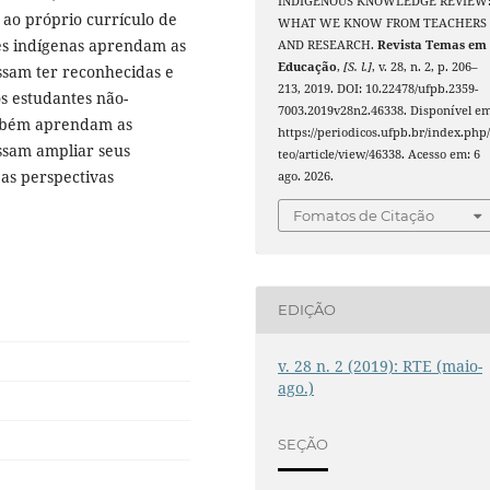
INDIGENOUS KNOWLEDGE REVIEW
 ao próprio currículo de
WHAT WE KNOW FROM TEACHERS
es indígenas aprendam as
AND RESEARCH.
Revista Temas em
Educação
,
[S. l.]
, v. 28, n. 2, p. 206–
ssam ter reconhecidas e
213, 2019. DOI: 10.22478/ufpb.2359-
os estudantes não-
7003.2019v28n2.46338. Disponível em
também aprendam as
https://periodicos.ufpb.br/index.php/
ssam ampliar seus
teo/article/view/46338. Acesso em: 6
as perspectivas
ago. 2026.
Fomatos de Citação
EDIÇÃO
v. 28 n. 2 (2019): RTE (maio-
ago.)
SEÇÃO