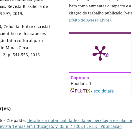
bem como aumentar o impacto e a
as. Revista Brasileira de
citação do trabalho publicado (Vej
5-297, 2019.
Efeito do Acesso Livre
).
élio da. Entre o cristal
ientífico e dos saberes
ção Intercultural para
de Minas Gerais
 2, p. 541-553, 2016.
Captures
Readers:
1
-
see details
r(es)
ntos Crepalde,
Desafios e potencialidades da agroecologia escolar n
evista Temas em Educação: v. 33 n. 1 (2024): RTE - Publicação