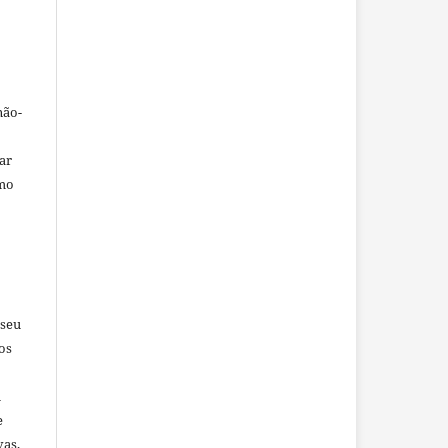
não-
car
omo
 seu
os
u
e
vas,