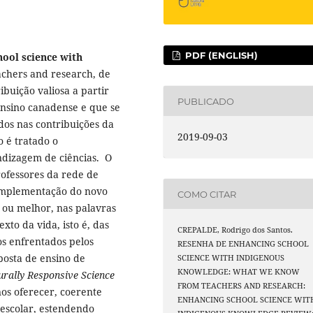
PDF (ENGLISH)
ool science with
chers and research, de
buição valiosa a partir
PUBLICADO
nsino canadense e que se
dos nas contribuições da
2019-09-03
 é tratado o
ndizagem de ciências. O
rofessores da rede de
 implementação do novo
COMO CITAR
, ou melhor, nas palavras
xto da vida, isto é, das
CREPALDE, Rodrigo dos Santos.
os enfrentados pelos
RESENHA DE ENHANCING SCHOOL
osta de ensino de
SCIENCE WITH INDIGENOUS
KNOWLEDGE: WHAT WE KNOW
urally Responsive Science
FROM TEACHERS AND RESEARCH:
nos oferecer, coerente
ENHANCING SCHOOL SCIENCE WIT
 escolar, estendendo