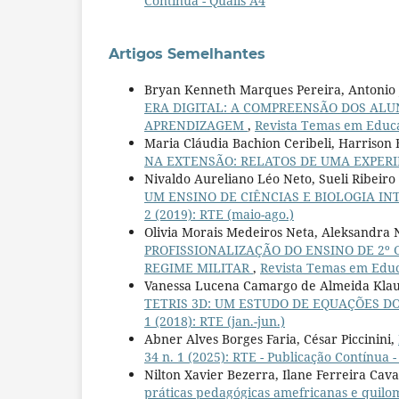
Contínua - Qualis A4
Artigos Semelhantes
Bryan Kenneth Marques Pereira, Antonio 
ERA DIGITAL: A COMPREENSÃO DOS ALU
APRENDIZAGEM
,
Revista Temas em Educaçã
Maria Cláudia Bachion Ceribeli, Harrison 
NA EXTENSÃO: RELATOS DE UMA EXPER
Nivaldo Aureliano Léo Neto, Sueli Ribeir
UM ENSINO DE CIÊNCIAS E BIOLOGIA I
2 (2019): RTE (maio-ago.)
Olivia Morais Medeiros Neta, Aleksandra N
PROFISSIONALIZAÇÃO DO ENSINO DE 2º
REGIME MILITAR
,
Revista Temas em Educaç
Vanessa Lucena Camargo de Almeida Klaus
TETRIS 3D: UM ESTUDO DE EQUAÇÕES DO
1 (2018): RTE (jan.-jun.)
Abner Alves Borges Faria, César Piccinini,
34 n. 1 (2025): RTE - Publicação Contínua -
Nilton Xavier Bezerra, Ilane Ferreira Cav
práticas pedagógicas amefricanas e quilo