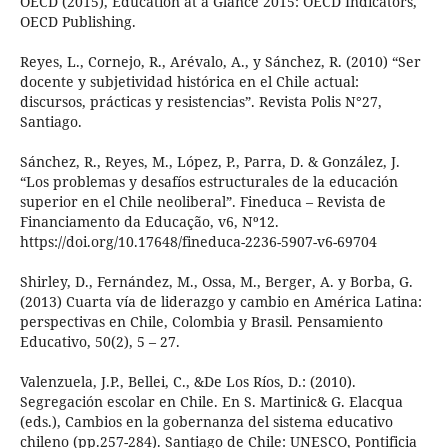
OECD (2015), Education at a Glance 2015: OECD Indicators,
OECD Publishing.
Reyes, L., Cornejo, R., Arévalo, A., y Sánchez, R. (2010) “Ser
docente y subjetividad histórica en el Chile actual:
discursos, prácticas y resistencias”. Revista Polis N°27,
Santiago.
Sánchez, R., Reyes, M., López, P., Parra, D. & González, J.
“Los problemas y desafíos estructurales de la educación
superior en el Chile neoliberal”. Fineduca – Revista de
Financiamento da Educação, v6, Nº12.
https://doi.org/10.17648/fineduca-2236-5907-v6-69704
Shirley, D., Fernández, M., Ossa, M., Berger, A. y Borba, G.
(2013) Cuarta vía de liderazgo y cambio en América Latina:
perspectivas en Chile, Colombia y Brasil. Pensamiento
Educativo, 50(2), 5 – 27.
Valenzuela, J.P., Bellei, C., &De Los Ríos, D.: (2010).
Segregación escolar en Chile. En S. Martinic& G. Elacqua
(eds.), Cambios en la gobernanza del sistema educativo
chileno (pp.257-284). Santiago de Chile: UNESCO, Pontificia