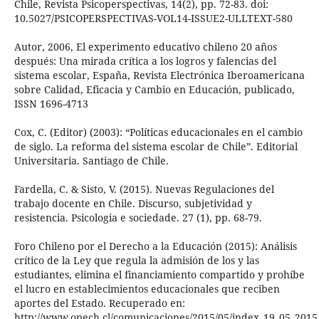
Chile, Revista Psicoperspectivas, 14(2), pp. 72-83. doi:
10.5027/PSICOPERSPECTIVAS-VOL14-ISSUE2-ULLTEXT-580
Autor, 2006, El experimento educativo chileno 20 años
después: Una mirada crítica a los logros y falencias del
sistema escolar, España, Revista Electrónica Iberoamericana
sobre Calidad, Eficacia y Cambio en Educación, publicado,
ISSN 1696-4713
Cox, C. (Editor) (2003): “Políticas educacionales en el cambio
de siglo. La reforma del sistema escolar de Chile”. Editorial
Universitaria. Santiago de Chile.
Fardella, C. & Sisto, V. (2015). Nuevas Regulaciones del
trabajo docente en Chile. Discurso, subjetividad y
resistencia. Psicologia e sociedade. 27 (1), pp. 68-79.
Foro Chileno por el Derecho a la Educación (2015): Análisis
crítico de la Ley que regula la admisión de los y las
estudiantes, elimina el financiamiento compartido y prohíbe
el lucro en establecimientos educacionales que reciben
aportes del Estado. Recuperado en:
http://www.opech.cl/comunicaciones/2015/05/index_19_05_2015_a