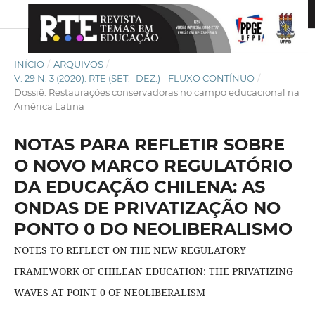
INÍCIO
/
ARQUIVOS
/
V. 29 N. 3 (2020): RTE (SET.- DEZ.) - FLUXO CONTÍNUO
/
Dossiê: Restaurações conservadoras no campo educacional na
América Latina
NOTAS PARA REFLETIR SOBRE
O NOVO MARCO REGULATÓRIO
DA EDUCAÇÃO CHILENA: AS
ONDAS DE PRIVATIZAÇÃO NO
PONTO 0 DO NEOLIBERALISMO
NOTES TO REFLECT ON THE NEW REGULATORY
FRAMEWORK OF CHILEAN EDUCATION: THE PRIVATIZING
WAVES AT POINT 0 OF NEOLIBERALISM