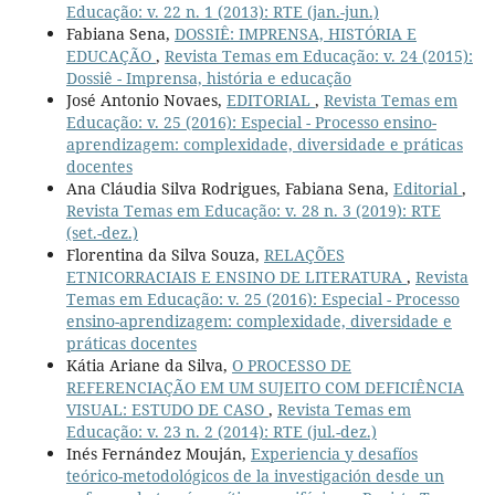
Educação: v. 22 n. 1 (2013): RTE (jan.-jun.)
Fabiana Sena,
DOSSIÊ: IMPRENSA, HISTÓRIA E
EDUCAÇÃO
,
Revista Temas em Educação: v. 24 (2015):
Dossiê - Imprensa, história e educação
José Antonio Novaes,
EDITORIAL
,
Revista Temas em
Educação: v. 25 (2016): Especial - Processo ensino-
aprendizagem: complexidade, diversidade e práticas
docentes
Ana Cláudia Silva Rodrigues, Fabiana Sena,
Editorial
,
Revista Temas em Educação: v. 28 n. 3 (2019): RTE
(set.-dez.)
Florentina da Silva Souza,
RELAÇÕES
ETNICORRACIAIS E ENSINO DE LITERATURA
,
Revista
Temas em Educação: v. 25 (2016): Especial - Processo
ensino-aprendizagem: complexidade, diversidade e
práticas docentes
Kátia Ariane da Silva,
O PROCESSO DE
REFERENCIAÇÃO EM UM SUJEITO COM DEFICIÊNCIA
VISUAL: ESTUDO DE CASO
,
Revista Temas em
Educação: v. 23 n. 2 (2014): RTE (jul.-dez.)
Inés Fernández Mouján,
Experiencia y desafíos
teórico-metodológicos de la investigación desde un