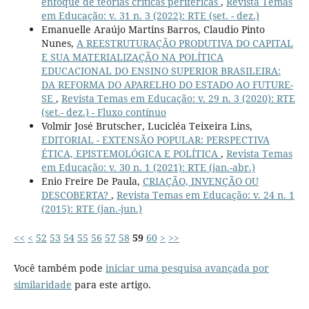
enfoque de teorías críticas periféricas
,
Revista Temas
em Educação: v. 31 n. 3 (2022): RTE (set. - dez.)
Emanuelle Araújo Martins Barros, Claudio Pinto
Nunes,
A REESTRUTURAÇÃO PRODUTIVA DO CAPITAL
E SUA MATERIALIZAÇÃO NA POLÍTICA
EDUCACIONAL DO ENSINO SUPERIOR BRASILEIRA:
DA REFORMA DO APARELHO DO ESTADO AO FUTURE-
SE
,
Revista Temas em Educação: v. 29 n. 3 (2020): RTE
(set.- dez.) - Fluxo contínuo
Volmir José Brutscher, Lucicléa Teixeira Lins,
EDITORIAL - EXTENSÃO POPULAR: PERSPECTIVA
ÉTICA, EPISTEMOLÓGICA E POLÍTICA
,
Revista Temas
em Educação: v. 30 n. 1 (2021): RTE (jan.-abr.)
Enio Freire De Paula,
CRIAÇÃO, INVENÇÃO OU
DESCOBERTA?
,
Revista Temas em Educação: v. 24 n. 1
(2015): RTE (jan.-jun.)
<<
<
52
53
54
55
56
57
58
59
60
>
>>
Você também pode
iniciar uma pesquisa avançada por
similaridade
para este artigo.