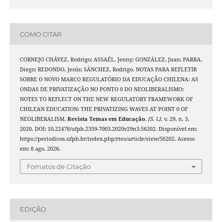
COMO CITAR
CORNEJO CHÁVEZ, Rodrigo; ASSAÉL, Jenny; GONZÁLEZ, Juan; PARRA,
Diego; REDONDO, Jesús; SÁNCHEZ, Rodrigo. NOTAS PARA REFLETIR
SOBRE O NOVO MARCO REGULATÓRIO DA EDUCAÇÃO CHILENA: AS
ONDAS DE PRIVATIZAÇÃO NO PONTO 0 DO NEOLIBERALISMO:
NOTES TO REFLECT ON THE NEW REGULATORY FRAMEWORK OF
CHILEAN EDUCATION: THE PRIVATIZING WAVES AT POINT 0 OF
NEOLIBERALISM.
Revista Temas em Educação
,
[S. l.]
, v. 29, n. 3,
2020. DOI: 10.22478/ufpb.2359-7003.2020v29n3.56202. Disponível em:
https://periodicos.ufpb.br/index.php/rteo/article/view/56202. Acesso
em: 8 ago. 2026.
Fomatos de Citação
EDIÇÃO