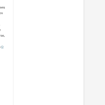
 seu
os
u
e
vas,
a
O