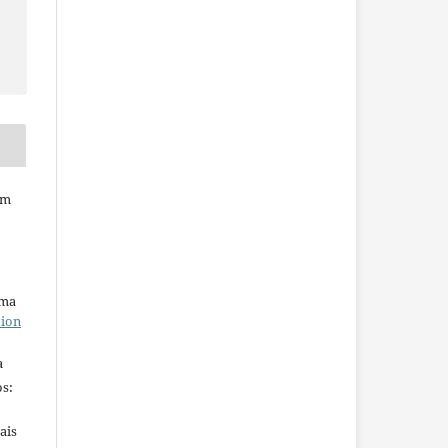
em
uma
tion
a
s:
ais