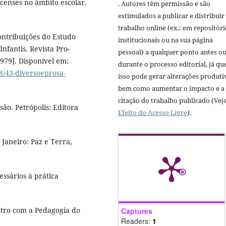
censes no âmbito escolar.
. Autores têm permissão e são
estimulados a publicar e distribuir
trabalho online (ex.: em repositóri
ontribuições do Estudo
institucionais ou na sua página
Infantis. Revista Pro-
pessoal) a qualquer ponto antes o
[1979]. Disponível em:
durante o processo editorial, já qu
38/43-diversoeprosa-
isso pode gerar alterações produti
bem como aumentar o impacto e a
citação do trabalho publicado (Vej
ão. Petrópolis: Editora
Efeito do Acesso Livre
).
 Janeiro: Paz e Terra,
ssários à prática
tro com a Pedagogia do
Captures
Readers:
1