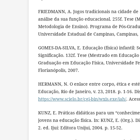
FRIEDMANN, A. Jogos tradicionais na cidade de 
análise da sua função educacional. 255f. Tese
Metodologia de Ensino). Programa de Pós-Grad
Universidade Estadual de Campinas, Campinas, 
GOMES-DA-SILVA, E. Educação (física) infantil: 
Significação. 132f. Tese (Mestrado em Educação 
Graduação em Educação Física, Universidade Fe
Florianópolis, 2007.
HERMANN, N. O enlace entre corpo, ética e estét
Educação, Rio de Janeiro, v. 23, 2018. p. 1-16. D
https://www.scielo.br/cgi-bin/wxis.exe/iah/
. Aces
KUNZ, E. Práticas didáticas para um “conhecimen
jovens na educação física. In: KUNZ, E. (Org.). D
2. ed. Ijuí: Editora Unijui, 2004. p. 15-52.