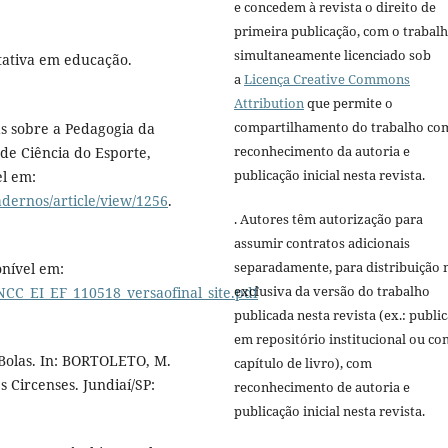
e concedem à revista o direito de
primeira publicação, com o trabal
simultaneamente licenciado sob
itativa em educação.
a
Licença Creative Commons
Attribution
que permite o
compartilhamento do trabalho co
s sobre a Pedagogia da
reconhecimento da autoria e
 de Ciência do Esporte,
publicação inicial nesta revista.
el em:
adernos/article/view/1256
.
. Autores têm autorização para
assumir contratos adicionais
separadamente, para distribuição 
nível em:
exclusiva da versão do trabalho
CC_EI_EF_110518_versaofinal_site.pdf
publicada nesta revista (ex.: publi
em repositório institucional ou c
Bolas. In: BORTOLETO, M.
capítulo de livro), com
 Circenses. Jundiaí/SP:
reconhecimento de autoria e
publicação inicial nesta revista.