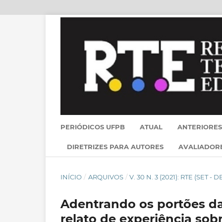
PERIÓDICOS UFPB
ATUAL
ANTERIORES
DIRETRIZES PARA AUTORES
AVALIADOR
INÍCIO
/
ARQUIVOS
/
V. 30 N. 3 (2021): RTE (SET - D
Adentrando os portões da 
relato de experiência so