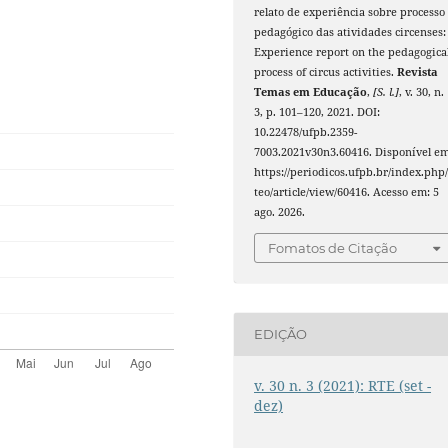
relato de experiência sobre processo
pedagógico das atividades circenses:
Experience report on the pedagogica
process of circus activities.
Revista
Temas em Educação
,
[S. l.]
, v. 30, n.
3, p. 101–120, 2021. DOI:
10.22478/ufpb.2359-
7003.2021v30n3.60416. Disponível em
https://periodicos.ufpb.br/index.php/
teo/article/view/60416. Acesso em: 5
ago. 2026.
Fomatos de Citação
EDIÇÃO
v. 30 n. 3 (2021): RTE (set -
dez)