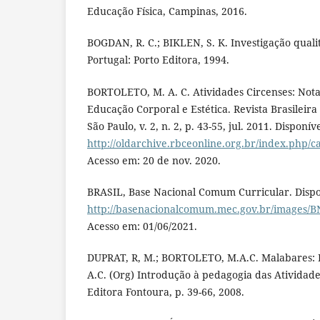
Educação Física, Campinas, 2016.
BOGDAN, R. C.; BIKLEN, S. K. Investigação qual
Portugal: Porto Editora, 1994.
BORTOLETO, M. A. C. Atividades Circenses: Nota
Educação Corporal e Estética. Revista Brasileira
São Paulo, v. 2, n. 2, p. 43-55, jul. 2011. Disponív
http://oldarchive.rbceonline.org.br/index.php/c
Acesso em: 20 de nov. 2020.
BRASIL, Base Nacional Comum Curricular. Dispo
http://basenacionalcomum.mec.gov.br/images/BN
Acesso em: 01/06/2021.
DUPRAT, R, M.; BORTOLETO, M.A.C. Malabares: 
A.C. (Org) Introdução à pedagogia das Atividades
Editora Fontoura, p. 39-66, 2008.