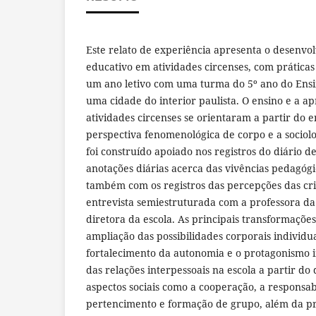
Este relato de experiência apresenta o desenvo
educativo em atividades circenses, com prática
um ano letivo com uma turma do 5º ano do Ens
uma cidade do interior paulista. O ensino e a 
atividades circenses se orientaram a partir do 
perspectiva fenomenológica de corpo e a sociolog
foi construído apoiado nos registros do diário 
anotações diárias acerca das vivências pedagógi
também com os registros das percepções das cr
entrevista semiestruturada com a professora d
diretora da escola. As principais transformaçõe
ampliação das possibilidades corporais individuai
fortalecimento da autonomia e o protagonismo in
das relações interpessoais na escola a partir d
aspectos sociais como a cooperação, a responsab
pertencimento e formação de grupo, além da p