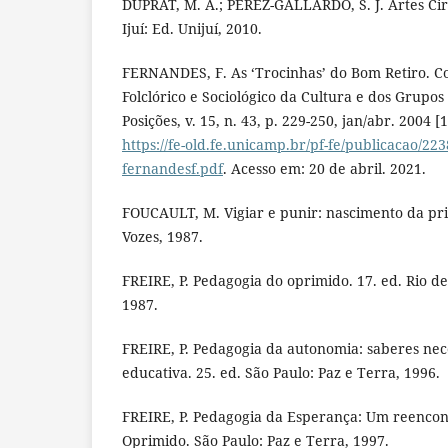
DUPRAT, M. A.; PÉREZ-GALLARDO, S. J. Artes Cir
Ijuí: Ed. Unijuí, 2010.
FERNANDES, F. As ‘Trocinhas’ do Bom Retiro. C
Folclórico e Sociológico da Cultura e dos Grupos 
Posições, v. 15, n. 43, p. 229-250, jan/abr. 2004 
https://fe-old.fe.unicamp.br/pf-fe/publicacao/22
fernandesf.pdf
. Acesso em: 20 de abril. 2021.
FOUCAULT, M. Vigiar e punir: nascimento da pris
Vozes, 1987.
FREIRE, P. Pedagogia do oprimido. 17. ed. Rio de
1987.
FREIRE, P. Pedagogia da autonomia: saberes nece
educativa. 25. ed. São Paulo: Paz e Terra, 1996.
FREIRE, P. Pedagogia da Esperança: Um reencon
Oprimido. São Paulo: Paz e Terra, 1997.