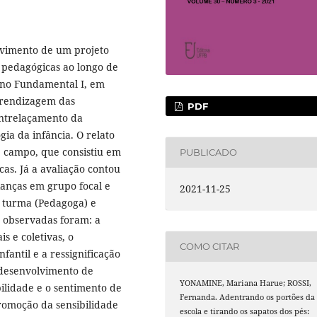
lvimento de um projeto
s pedagógicas ao longo de
ino Fundamental I, em
aprendizagem das
PDF
entrelaçamento da
ia da infância. O relato
de campo, que consistiu em
PUBLICADO
cas. Já a avaliação contou
ianças em grupo focal e
2021-11-25
a turma (Pedagoga) e
s observadas foram: a
s e coletivas, o
COMO CITAR
fantil e a ressignificação
o desenvolvimento de
YONAMINE, Mariana Harue; ROSSI,
ilidade e o sentimento de
Fernanda. Adentrando os portões da
romoção da sensibilidade
escola e tirando os sapatos dos pés: