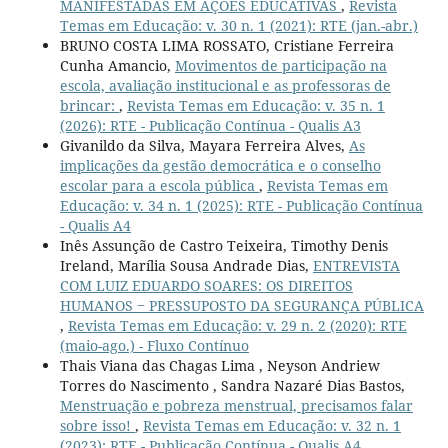
MANIFESTADAS EM AÇÕES EDUCATIVAS
,
Revista
Temas em Educação: v. 30 n. 1 (2021): RTE (jan.-abr.)
BRUNO COSTA LIMA ROSSATO, Cristiane Ferreira
Cunha Amancio,
Movimentos de participação na
escola, avaliação institucional e as professoras de
brincar:
,
Revista Temas em Educação: v. 35 n. 1
(2026): RTE - Publicação Contínua - Qualis A3
Givanildo da Silva, Mayara Ferreira Alves,
As
implicações da gestão democrática e o conselho
escolar para a escola pública
,
Revista Temas em
Educação: v. 34 n. 1 (2025): RTE - Publicação Contínua
- Qualis A4
Inês Assunção de Castro Teixeira, Timothy Denis
Ireland, Marília Sousa Andrade Dias,
ENTREVISTA
COM LUIZ EDUARDO SOARES: OS DIREITOS
HUMANOS ‒ PRESSUPOSTO DA SEGURANÇA PÚBLICA
,
Revista Temas em Educação: v. 29 n. 2 (2020): RTE
(maio-ago.) - Fluxo Contínuo
Thais Viana das Chagas Lima , Neyson Andriew
Torres do Nascimento , Sandra Nazaré Dias Bastos,
Menstruação e pobreza menstrual, precisamos falar
sobre isso!
,
Revista Temas em Educação: v. 32 n. 1
(2023): RTE - Publicação Contínua - Qualis A4