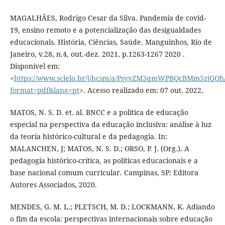
MAGALHÃES, Rodrigo Cesar da Silva. Pandemia de covid-
19, ensino remoto e a potencialização das desigualdades
educacionais. História, Ciências, Saúde. Manguinhos, Rio de
Janeiro, v.28, n.4, out.-dez. 2021, p.1263-1267 2020 .
Disponível em:
<
https://www.scielo.br/j/hcsm/a/PsyyZM3qmWPBQcBMm5zjGQh
format=pdf&lang=pt
>. Acesso realizado em: 07 out. 2022.
MATOS, N. S. D. et. al. BNCC e a política de educação
especial na perspectiva da educação inclusiva: análise à luz
da teoria histórico-cultural e da pedagogia. In:
MALANCHEN, J; MATOS, N. S. D.; ORSO, P. J. (Org.). A
pedagogia histórico-crítica, as políticas educacionais e a
base nacional comum curricular. Campinas, SP: Editora
Autores Associados, 2020.
MENDES, G. M. L.; PLETSCH, M. D.; LOCKMANN, K. Adiando
o fim da escola: perspectivas internacionais sobre educação