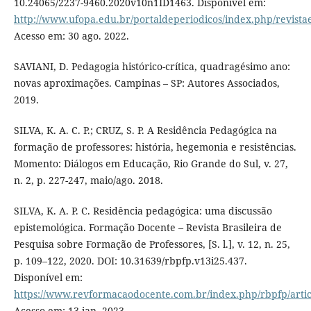
10.24065/2237-9460.2020v10n1ID1463. Disponível em:
http://www.ufopa.edu.br/portaldeperiodicos/index.php/revistae
Acesso em: 30 ago. 2022.
SAVIANI, D. Pedagogia histórico-crítica, quadragésimo ano:
novas aproximações. Campinas – SP: Autores Associados,
2019.
SILVA, K. A. C. P.; CRUZ, S. P. A Residência Pedagógica na
formação de professores: história, hegemonia e resistências.
Momento: Diálogos em Educação, Rio Grande do Sul, v. 27,
n. 2, p. 227-247, maio/ago. 2018.
SILVA, K. A. P. C. Residência pedagógica: uma discussão
epistemológica. Formação Docente – Revista Brasileira de
Pesquisa sobre Formação de Professores, [S. l.], v. 12, n. 25,
p. 109–122, 2020. DOI: 10.31639/rbpfp.v13i25.437.
Disponível em:
https://www.revformacaodocente.com.br/index.php/rbpfp/artic
Acesso em: 13 jan. 2023.