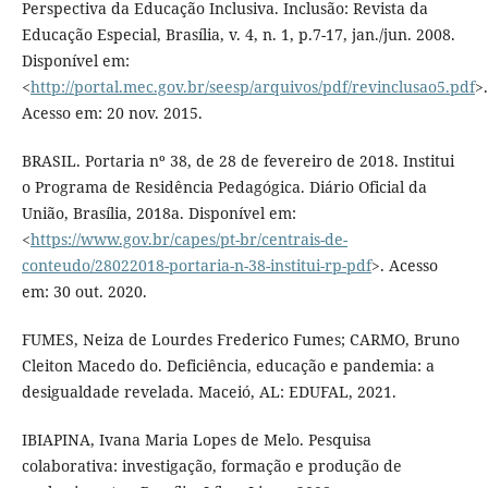
Perspectiva da Educação Inclusiva. Inclusão: Revista da
Educação Especial, Brasília, v. 4, n. 1, p.7-17, jan./jun. 2008.
Disponível em:
<
http://portal.mec.gov.br/seesp/arquivos/pdf/revinclusao5.pdf
>.
Acesso em: 20 nov. 2015.
BRASIL. Portaria nº 38, de 28 de fevereiro de 2018. Institui
o Programa de Residência Pedagógica. Diário Oficial da
União, Brasília, 2018a. Disponível em:
<
https://www.gov.br/capes/pt-br/centrais-de-
conteudo/28022018-portaria-n-38-institui-rp-pdf
>. Acesso
em: 30 out. 2020.
FUMES, Neiza de Lourdes Frederico Fumes; CARMO, Bruno
Cleiton Macedo do. Deficiência, educação e pandemia: a
desigualdade revelada. Maceió, AL: EDUFAL, 2021.
IBIAPINA, Ivana Maria Lopes de Melo. Pesquisa
colaborativa: investigação, formação e produção de