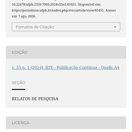
10.22478/ufpb.2359-7003.2024v33n1.65451. Disponível em:
https://periodicos.ufpb.br/index.php/rteo/article/view/65451. Acesso
em: 7 ago. 2026.
Fomatos de Citação
EDIÇÃO
v. 33 n. 1 (2024): RTE - Publicação Contínua - Qualis A4
SEÇÃO
RELATOS DE PESQUISA
LICENÇA