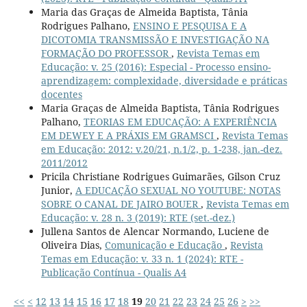
Maria das Graças de Almeida Baptista, Tânia
Rodrigues Palhano,
ENSINO E PESQUISA E A
DICOTOMIA TRANSMISSÃO E INVESTIGAÇÃO NA
FORMAÇÃO DO PROFESSOR
,
Revista Temas em
Educação: v. 25 (2016): Especial - Processo ensino-
aprendizagem: complexidade, diversidade e práticas
docentes
Maria Graças de Almeida Baptista, Tânia Rodrigues
Palhano,
TEORIAS EM EDUCAÇÃO: A EXPERIÊNCIA
EM DEWEY E A PRÁXIS EM GRAMSCI
,
Revista Temas
em Educação: 2012: v.20/21, n.1/2, p. 1-238, jan.-dez.
2011/2012
Pricila Christiane Rodrigues Guimarães, Gilson Cruz
Junior,
A EDUCAÇÃO SEXUAL NO YOUTUBE: NOTAS
SOBRE O CANAL DE JAIRO BOUER
,
Revista Temas em
Educação: v. 28 n. 3 (2019): RTE (set.-dez.)
Jullena Santos de Alencar Normando, Luciene de
Oliveira Dias,
Comunicação e Educação
,
Revista
Temas em Educação: v. 33 n. 1 (2024): RTE -
Publicação Contínua - Qualis A4
<<
<
12
13
14
15
16
17
18
19
20
21
22
23
24
25
26
>
>>