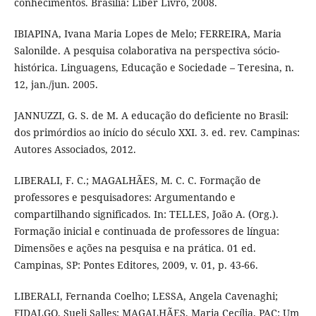
conhecimentos. Brasília: Líber Livro, 2008.
IBIAPINA, Ivana Maria Lopes de Melo; FERREIRA, Maria
Salonilde. A pesquisa colaborativa na perspectiva sócio-
histórica. Linguagens, Educação e Sociedade – Teresina, n.
12, jan./jun. 2005.
JANNUZZI, G. S. de M. A educação do deficiente no Brasil:
dos primórdios ao início do século XXI. 3. ed. rev. Campinas:
Autores Associados, 2012.
LIBERALI, F. C.; MAGALHÃES, M. C. C. Formação de
professores e pesquisadores: Argumentando e
compartilhando significados. In: TELLES, João A. (Org.).
Formação inicial e continuada de professores de língua:
Dimensões e ações na pesquisa e na prática. 01 ed.
Campinas, SP: Pontes Editores, 2009, v. 01, p. 43-66.
LIBERALI, Fernanda Coelho; LESSA, Angela Cavenaghi;
FIDALGO, Sueli Salles; MAGALHÃES, Maria Cecília. PAC: Um