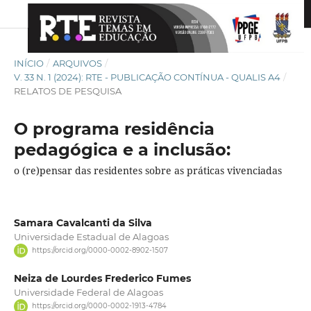
INÍCIO
/
ARQUIVOS
/
V. 33 N. 1 (2024): RTE - PUBLICAÇÃO CONTÍNUA - QUALIS A4
/
RELATOS DE PESQUISA
O programa residência
pedagógica e a inclusão:
o (re)pensar das residentes sobre as práticas vivenciadas
Samara Cavalcanti da Silva
Universidade Estadual de Alagoas
https://orcid.org/0000-0002-8902-1507
Neiza de Lourdes Frederico Fumes
Universidade Federal de Alagoas
https://orcid.org/0000-0002-1913-4784