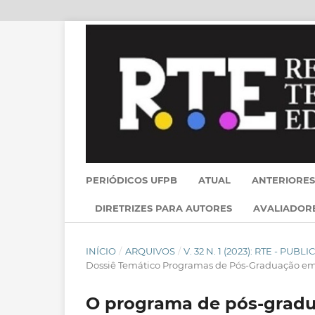
PERIÓDICOS UFPB
ATUAL
ANTERIORES
DIRETRIZES PARA AUTORES
AVALIADOR
INÍCIO
/
ARQUIVOS
/
V. 32 N. 1 (2023): RTE - PU
Dossiê Temático Programas de Pós-Graduação em
O programa de pós-gradu