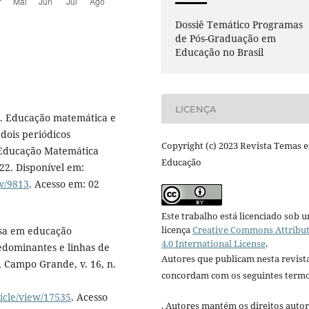
Dossiê Temático Programas
de Pós-Graduação em
Educação no Brasil
LICENÇA
 O. Educação matemática e
dois periódicos
Copyright (c) 2023 Revista Temas 
m Educação Matemática
Educação
022. Disponível em:
ew/9813
. Acesso em: 02
Este trabalho está licenciado sob 
licença
Creative Commons Attribu
isa em educação
4.0 International License
.
redominantes e linhas de
Autores que publicam nesta revist
 Campo Grande, v. 16, n.
concordam com os seguintes termo
icle/view/17535
. Acesso
. Autores mantém os direitos autor