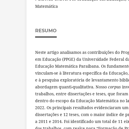
Matemática
RESUMO
Neste artigo analisamos as contribuições do P
em Educação (PPGE) da Universidade Federal da
Educação Matemática Paraibana. Os fundamento
vinculam-se à literatura específica da Educaçã
e à pesquisa exploratória de levantamento bibl
abordagem quanti-qualitativa. Nosso
corpus
inv
trabalhos, entre dissertações e teses, que for
dentro do escopo da Educação Matemática no la
2022. Os principais resultados evidenciaram um
dissertações e 12 teses, com o maior índice de 
a 2011 e 2014. Foi identificado um total de 11 e
dos trabalhos, com realce para “Formação de Pro