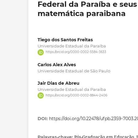
Federal da Paraíba e seus
matemática paraibana
Tiego dos Santos Freitas
Universidade Estadual da Paraíba
https://orcid.org/0000-0002-5584-3633
Carlos Alex Alves
Universidade Estadual de São Paulo
Jair Dias de Abreu
Universidade Estadual da Paraíba
https://orcid.org/0000-0002-8844-2406
DOI:
https://doi.org/10.22478/ufpb.2359-7003.
Pós-Graduação em Educação, 
Palavras-chave: