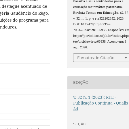
Paraíba e seus contributos para a
m destaque acentuado de
educação matemática paraibana.
géria Gaudêncio do Rêgo.
Revista Temas em Educação
,
[S. l.]
,
v. 32, n. 1, p. e-rte321202352, 2023.
buições do programa para
DOI: 10.22478/ufpb.2359-
indouros.
7003.2023v32n1.66938. Disponível em
https://periodicos.ufpb.br/index.php/
teo/article/view/66938. Acesso em: 8
ago. 2026.
Fomatos de Citação
EDIÇÃO
v. 32 n. 1 (2023): RTE -
Publicação Contínua - Qualis
A4
SEÇÃO