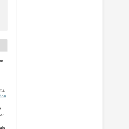
em
uma
tion
a
s:
ais