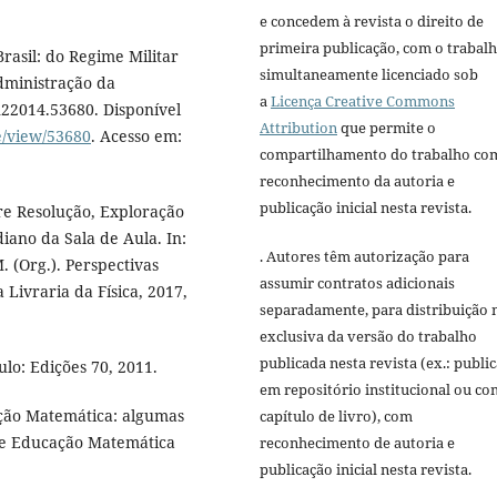
e concedem à revista o direito de
primeira publicação, com o trabal
rasil: do Regime Militar
simultaneamente licenciado sob
Administração da
a
Licença Creative Commons
n22014.53680. Disponível
Attribution
que permite o
le/view/53680
. Acesso em:
compartilhamento do trabalho co
reconhecimento da autoria e
publicação inicial nesta revista.
re Resolução, Exploração
iano da Sala de Aula. In:
. Autores têm autorização para
 (Org.). Perspectivas
assumir contratos adicionais
Livraria da Física, 2017,
separadamente, para distribuição 
exclusiva da versão do trabalho
publicada nesta revista (ex.: publi
lo: Edições 70, 2011.
em repositório institucional ou c
ção Matemática: algumas
capítulo de livro), com
 de Educação Matemática
reconhecimento de autoria e
publicação inicial nesta revista.