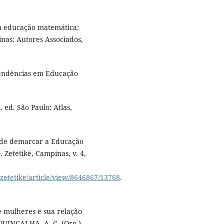
m educação matemática:
inas: Autores Associados,
Tendências em Educação
 ed. São Paulo: Atlas,
a de demarcar a Educação
 Zetetiké, Campinas, v. 4,
/zetetike/article/view/8646867/13768
.
e mulheres e sua relação
QUINCALHA, A. C. (Org.).