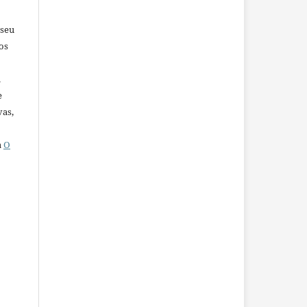
 seu
os
u
e
vas,
a
O