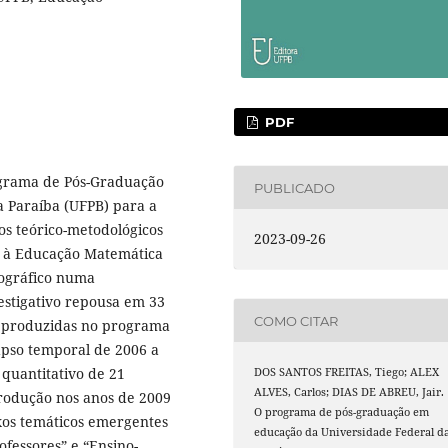
PDF
rograma de Pós-Graduação
PUBLICADO
 Paraíba (UFPB) para a
s teórico-metodológicos
2023-09-26
o, à Educação Matemática
iográfico numa
estigativo repousa em 33
COMO CITAR
am produzidas no programa
pso temporal de 2006 a
 quantitativo de 21
DOS SANTOS FREITAS, Tiego; ALEX
ALVES, Carlos; DIAS DE ABREU, Jair.
produção nos anos de 2009
O programa de pós-graduação em
ixos temáticos emergentes
educação da Universidade Federal d
fessores” e “Ensino-