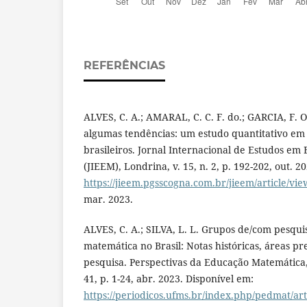
REFERÊNCIAS
ALVES, C. A.; AMARAL, C. C. F. do.; GARCIA, F.
algumas tendências: um estudo quantitativo em 
brasileiros. Jornal Internacional de Estudos e
(JIEEM), Londrina, v. 15, n. 2, p. 192-202, out. 2
https://jieem.pgsscogna.com.br/jieem/article/vi
mar. 2023.
ALVES, C. A.; SILVA, L. L. Grupos de/com pesqu
matemática no Brasil: Notas históricas, áreas p
pesquisa. Perspectivas da Educação Matemática,
41, p. 1-24, abr. 2023. Disponível em:
https://periodicos.ufms.br/index.php/pedmat/art