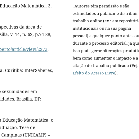
a Educação Matemática. 3.
. Autores têm permissão e são
estimulados a publicar e distribuir
trabalho online (ex.: em repositóri
spectivas da área de
institucionais ou na sua página
ia, v. 14, n. 62, p.74-88,
pessoal) a qualquer ponto antes o
durante o processo editorial, já qu
berto/article/view/2273
.
isso pode gerar alterações produti
bem como aumentar o impacto e a
citação do trabalho publicado (Vej
. Curitiba: InterSaberes,
Efeito do Acesso Livre
).
e sexualidades em
dades. Brasília, DF:
m Educação Matemática: o
raduação. Tese de
e Campinas (UNICAMP) –