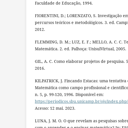
Faculdade de Educação, 1994.
FIORENTINI, D.; LORENZATO, S. Investigação e
percursos teóricos e metodológicos. 3. ed. Camp
2012.
FLEMMING, D. M.; LUZ, E. F.; MELLO, A. C. C. 
Matemática. 2. ed. Palhoça: UnisulVirtual, 2005.
GIL, A. C. Como elaborar projetos de pesquisa. 5.
2016.
KILPATRICK, J. Fincando Estacas: uma tentativ
Matemática como campo profissional e científico.
n. 5, p. 99-120, 1996. Disponível em:
https://periodicos.sbu.unicamp.br/ojs/index.php
Acesso: 12 mai. 2023.
LUNA, J. M. O. O que revelam as pesquisas sobr
com o aprender e o ensinar matemática? In: ES