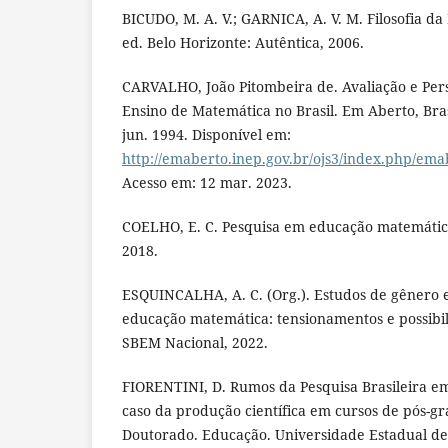
BICUDO, M. A. V.; GARNICA, A. V. M. Filosofia d
ed. Belo Horizonte: Autêntica, 2006.
CARVALHO, João Pitombeira de. Avaliação e Per
Ensino de Matemática no Brasil. Em Aberto, Brasíl
jun. 1994. Disponível em:
http://emaberto.inep.gov.br/ojs3/index.php/ema
Acesso em: 12 mar. 2023.
COELHO, E. C. Pesquisa em educação matemática
2018.
ESQUINCALHA, A. C. (Org.). Estudos de gênero 
educação matemática: tensionamentos e possibili
SBEM Nacional, 2022.
FIORENTINI, D. Rumos da Pesquisa Brasileira e
caso da produção científica em cursos de pós-g
Doutorado. Educação. Universidade Estadual d