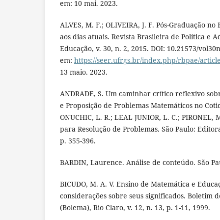
em: 10 mai. 2023.
ALVES, M. F.; OLIVEIRA, J. F. Pós-Graduação no B
aos dias atuais. Revista Brasileira de Política e 
Educação, v. 30, n. 2, 2015. DOI: 10.21573/vol30
em:
https://seer.ufrgs.br/index.php/rbpae/artic
13 maio. 2023.
ANDRADE, S. Um caminhar crítico reflexivo sob
e Proposição de Problemas Matemáticos no Cotid
ONUCHIC, L. R.; LEAL JUNIOR, L. C.; PIRONEL, M.
para Resolução de Problemas. São Paulo: Editora 
p. 355-396.
BARDIN, Laurence. Análise de conteúdo. São Pau
BICUDO, M. A. V. Ensino de Matemática e Educa
considerações sobre seus significados. Boletim
(Bolema), Rio Claro, v. 12, n. 13, p. 1-11, 1999.