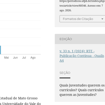
https://periodicos.ufpb.br/index.php/
teo/article/view/68546. Acesso em: 7
ago. 2026.
Fomatos de Citação
EDIÇÃO
v. 33 n. 1 (2024): RTE -
Publicação Contínua - Qualis
A4
SEÇÃO
Quais juventudes querem os
currículos? Quais currículos
querem as juventudes?
Estadual de Mato Grosso
a Universidade do Vale do