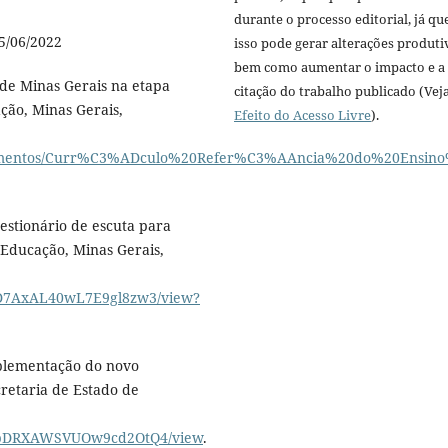
durante o processo editorial, já qu
5/06/2022
isso pode gerar alterações produti
bem como aumentar o impacto e a
de Minas Gerais na etapa
citação do trabalho publicado (Vej
ção, Minas Gerais,
Efeito do Acesso Livre
).
documentos/Curr%C3%ADculo%20Refer%C3%AAncia%20do%20Ensi
estionário de escuta para
 Educação, Minas Gerais,
MID7AxAL40wL7E9gl8zw3/view?
mplementação do novo
retaria de Estado de
m6opDRXAWSVUOw9cd2OtQ4/view
.