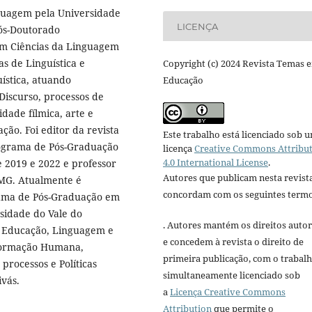
guagem pela Universidade
LICENÇA
Pós-Doutorado
m Ciências da Linguagem
s de Linguística e
Copyright (c) 2024 Revista Temas 
ística, atuando
Educação
Discurso, processos de
dade fílmica, arte e
ação. Foi editor da revista
Este trabalho está licenciado sob 
rograma de Pós-Graduação
licença
Creative Commons Attribu
4.0 International License
.
 2019 e 2022 e professor
Autores que publicam nesta revist
-MG. Atualmente é
concordam com os seguintes termo
ama de Pós-Graduação em
sidade do Vale do
. Autores mantém os direitos autor
e Educação, Linguagem e
e concedem à revista o direito de
 Formação Humana,
primeira publicação, com o trabal
processos e Políticas
simultaneamente licenciado sob
ivás.
a
Licença Creative Commons
Attribution
que permite o