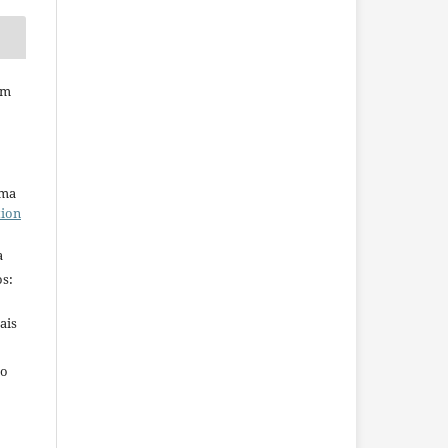
em
uma
tion
a
s:
ais
ho