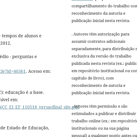
compartilhamento do trabalho co
reconhecimento da autoria e
publicação inicial nesta revista.
. Autores têm autorização para
e tempos de alunos e
assumir contratos adicionais
 2012.
separadamente, para distribuição 
exclusiva da versão do trabalho
édio - perguntas e
publicada nesta revista (ex.: publi
em repositório institucional ou c
icle?id=40361
. Acesso em:
capítulo de livro), com
reconhecimento de autoria e
: educação é a base.
publicação inicial nesta revista.
nível em:
. Autores têm permissão e são
CC_EI_EF_110518_versaofinal_site.pdf
.
estimulados a publicar e distribuir
trabalho online (ex.: em repositóri
 de Estado de Educação,
institucionais ou na sua página
pessoal) a qualquer ponto antes o