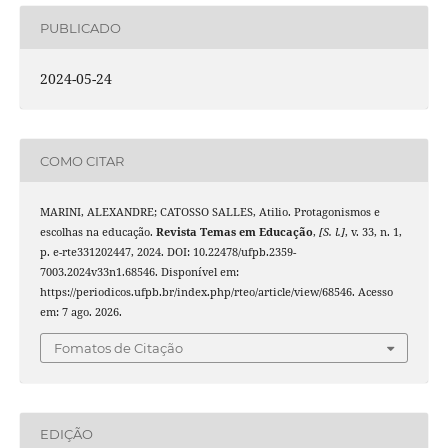
PUBLICADO
2024-05-24
COMO CITAR
MARINI, ALEXANDRE; CATOSSO SALLES, Atilio. Protagonismos e
escolhas na educação.
Revista Temas em Educação
,
[S. l.]
, v. 33, n. 1,
p. e-rte331202447, 2024. DOI: 10.22478/ufpb.2359-
7003.2024v33n1.68546. Disponível em:
https://periodicos.ufpb.br/index.php/rteo/article/view/68546. Acesso
em: 7 ago. 2026.
Fomatos de Citação
EDIÇÃO