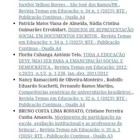
Jocelyn Velloso Borges – São José dos Ramos/PB
,
Revista Temas em Educação: v. 34 n. 1 (2025): RTE -
Publicação Contínua - Qualis A4
Patrícia Matos Viana de Almeida, Nádia Cristina
Guimarães Errobidart,
ÍNDICIOS DE REPRESENTAÇÃO
SOCIAL EM DOCUMENTOS ESCRITOS
,
Revista Temas
em Educação: v. 34 n. 1 (2025): RTE - Publicação
Contínua - Qualis A4
Florita Cuhanga António Telo,
TODA A EDUCAÇÃO
DEVE [RIA] SER PARA A EMANCIPAÇÃO SOCIAL E
DEMOCRÁTICA
,
Revista Temas em Educação: 2012:
v.20/21, n.1/2, p. 1-238, jan.-dez. 2011/2012
Nancy Ramacciotti de Oliveira-Monteiro , Rodolfo
Eduardo Scachetti, Fernando Ramos Martins,
Competências genéricas de universitários brasileiros:
,
Revista Temas em Educação: v. 32 n. 1 (2023): RTE -
Publicação Contínua - Qualis A4
BRUNO COSTA LIMA ROSSATO, Cristiane Ferreira
Cunha Amancio,
Movimentos de participação na
escola, avaliação institucional e as professoras de
brincar:
,
Revista Temas em Educação: v. 35 n. 1
(2026): RTE - Publicação Contínua - Qualis A3