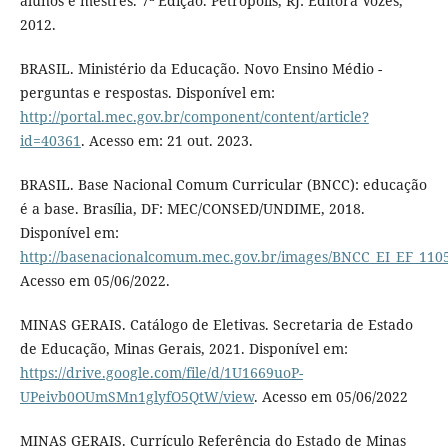
alunos e mestres. 7ª Edição. Petrópolis, RJ: Editora Vozes,
2012.
BRASIL. Ministério da Educação. Novo Ensino Médio -
perguntas e respostas. Disponível em:
http://portal.mec.gov.br/component/content/article?
id=40361
. Acesso em: 21 out. 2023.
BRASIL. Base Nacional Comum Curricular (BNCC): educação
é a base. Brasília, DF: MEC/CONSED/UNDIME, 2018.
Disponível em:
http://basenacionalcomum.mec.gov.br/images/BNCC_EI_EF_11051
Acesso em 05/06/2022.
MINAS GERAIS. Catálogo de Eletivas. Secretaria de Estado
de Educação, Minas Gerais, 2021. Disponível em:
https://drive.google.com/file/d/1U1669uoP-
UPeivb0OUmSMn1glyfO5QtW/view
. Acesso em 05/06/2022
MINAS GERAIS. Currículo Referência do Estado de Minas