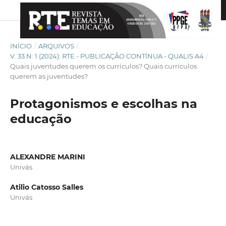
INÍCIO
/
ARQUIVOS
/
V. 33 N. 1 (2024): RTE - PUBLICAÇÃO CONTÍNUA - QUALIS A4
/
Quais juventudes querem os currículos? Quais currículos
querem as juventudes?
Protagonismos e escolhas na
educação
ALEXANDRE MARINI
Univás
Atilio Catosso Salles
Univás