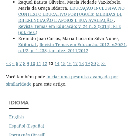
Raquel Batista Oliveira, Maria Piedade Vaz-Rebelo,
Maria da Graça Bidarra,
EDUCAÇÃO INCLUSIVA NO
CONTEXTO EDUCATIVO PORTUGUÊS: MEDIDAS DE
DIFERENCIAÇÃO E APOIOS E SUA AVALIAÇÃO
,
Revista Temas em Educação: v. 24 n. 2 (2015): RTE
(jul.-dez.)
Erenildo João Carlos, Maria Lúcia da Silva Nunes,
Editorial
,
Revista Temas em Educação: 2012: v.20/21,
n.1/2, p. 1-238, jan.-dez. 2011/2012
<<
<
6
7
8
9
10
11
12
13
14
15
16
17
18
19
20
>
>>
Você também pode
iniciar uma pesquisa avançada por
similaridade
para este artigo.
IDIOMA
English
Español (España)
Português (Brasil)